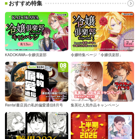
おすすめ特集
KADOKAWA×令嬢倶楽部
令嬢特集ページ「令嬢倶楽部」
Renta!書店員の私的偏愛通信8月号
集英社人気作品キャンペーン