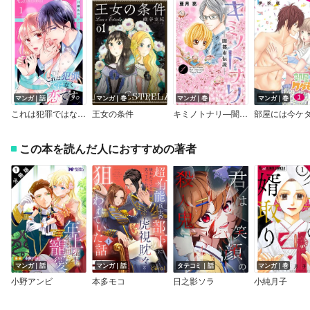
マンガ｜話
マンガ｜巻
マンガ｜巻
マンガ｜巻
これは犯罪ではなく恋です。【マイクロ】
王女の条件
キミノトナリ―闇都市伝説―
この本を読んだ人におすすめの著者
マンガ｜話
マンガ｜話
タテコミ｜話
マンガ｜巻
小野アンビ
本多モコ
日之影ソラ
小純月子