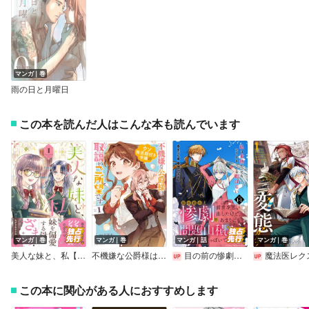
マンガ｜巻
雨の日と月曜日
この本を読んだ人はこんな本も読んでいます
マンガ｜巻
マンガ｜巻
マンガ｜話
マンガ｜巻
美人な妹と、私【電子限定特典付き】【Renta！限定特典付き】
不機嫌な公爵様はウソ発見器付き令嬢の取説をご所望です
目の前の惨劇で前世を思い出したけど、あまりにも問題山積みでいっぱいいっぱいです。 連載版
魔法医レクスの変態カ
この本に関心がある人におすすめします