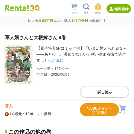
無料登録
レンタル
56万冊
以上、購入
146万冊
以上配信中！
軍人婿さんと大根嫁さん 9巻
【電子特典5Pコミック付】「いま…甘えられるなら
――あと少し、温めて欲しい」秋が深まる街で過ご
す...
もっと読む
127
配信日：2026/06/01
試し読み
購入
1,000
ポイント
すぐに購入
1%
還元
：10ポイント獲得
この作品の他の巻