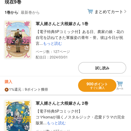
現在9巻
まとめてカート
1巻から
最新巻から
軍人婿さんと大根嫁さん 1巻
【電子特典5Pコミック付】ある日、農家の娘・花の
自宅を訪ねてきた軍服姿の青年・誉。彼は今日が祝
言...
もっと読む
127
配信日：2024/03/01
試し読み
購入
900
ポイント
すぐに購入
1%
還元
：9ポイント獲得
軍人婿さんと大根嫁さん 2巻
【電子特典5Pコミック付】
コマkomaが描くノスタルジック・恋愛ドラマの完全
版第...
もっと読む
127