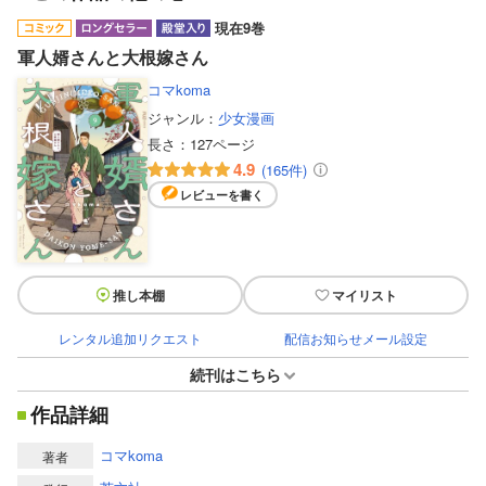
現在9巻
軍人婿さんと大根嫁さん
コマkoma
ジャンル：
少女漫画
長さ：
127ページ
4.9
(165件)
レビューを書く
推し本棚
マイリスト
レンタル追加リクエスト
配信お知らせメール設定
続刊はこちら
作品詳細
コマkoma
著者