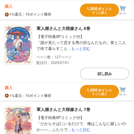
購入
1,000
ポイント
すぐに購入
1%
還元
：10ポイント獲得
軍人婿さんと大根嫁さん 6巻
【電子特典5Pコミック付】
「誰が見たって恋する男の目なんだもの」誉と二人
で街で暮らすこと...
もっと読む
127
配信日：2025/07/01
試し読み
購入
1,000
ポイント
すぐに購入
1%
還元
：10ポイント獲得
軍人婿さんと大根嫁さん 7巻
【電子特典5Pコミック付】
「だからそばにいるだけで、俺はこんなに嬉しいの
か――」ふたりで...
もっと読む