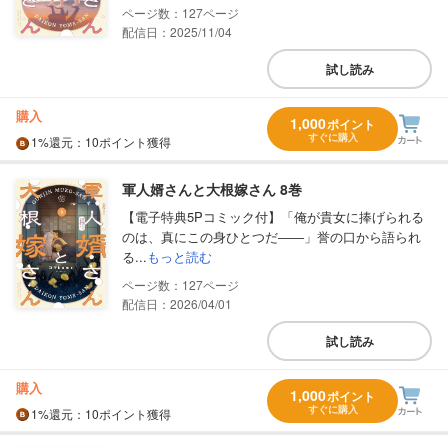
127
配信日：2025/11/04
試し読み
購入
1,000
ポイント
すぐに購入
1%
還元
：10ポイント獲得
軍人婿さんと大根嫁さん 8巻
【電子特典5Pコミック付】「俺が貴女に捧げられる
のは、真にこの身ひとつだ――」誉の口から語られ
る...
もっと読む
127
配信日：2026/04/01
試し読み
購入
1,000
ポイント
すぐに購入
1%
還元
：10ポイント獲得