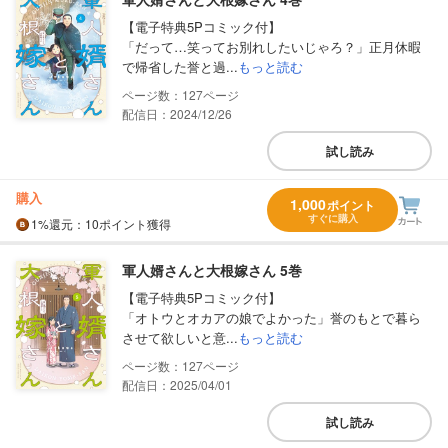
【電子特典5Pコミック付】
「だって…笑ってお別れしたいじゃろ？」正月休暇
で帰省した誉と過...
もっと読む
127
配信日：2024/12/26
試し読み
購入
1,000
ポイント
すぐに購入
1%
還元
：10ポイント獲得
軍人婿さんと大根嫁さん 5巻
【電子特典5Pコミック付】
「オトウとオカアの娘でよかった」誉のもとで暮ら
させて欲しいと意...
もっと読む
127
配信日：2025/04/01
試し読み