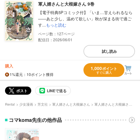
軍人婿さんと大根嫁さん 9巻
【電子特典5Pコミック付】「いま…甘えられるなら
――あと少し、温めて欲しい」秋が深まる街で過ご
す...
もっと読む
127
配信日：2026/06/01
試し読み
購入
1,000
ポイント
すぐに購入
1%
還元
：10ポイント獲得
ポスト
LINEで送る
Renta!
少女漫画
芳文社
軍人婿さんと大根嫁さん
軍人婿さんと大根嫁さん 9巻
コマkoma先生の他作品