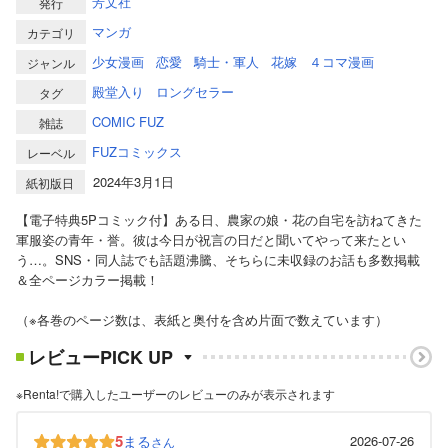
芳文社
発行
マンガ
カテゴリ
少女漫画
恋愛
騎士・軍人
花嫁
４コマ漫画
ジャンル
殿堂入り
ロングセラー
タグ
COMIC FUZ
雑誌
FUZコミックス
レーベル
2024年3月1日
紙初版日
【電子特典5Pコミック付】ある日、農家の娘・花の自宅を訪ねてきた
軍服姿の青年・誉。彼は今日が祝言の日だと聞いてやって来たとい
う…。SNS・同人誌でも話題沸騰、そちらに未収録のお話も多数掲載
＆全ページカラー掲載！
（※各巻のページ数は、表紙と奥付を含め片面で数えています）
レビューPICK UP
※Renta!で購入したユーザーのレビューのみが表示されます
5
まる
2026-07-26
さん