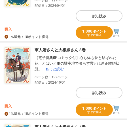
配信日：2024/04/01
試し読み
購入
1,000
ポイント
すぐに購入
1%
還元
：10ポイント獲得
軍人婿さんと大根嫁さん 3巻
【電子特典5Pコミック付】心も体も誉と結ばれた
花、とはいえ軍の駐屯地で暮らす誉とは遠距離婚状
態。...
もっと読む
127
配信日：2024/10/01
試し読み
購入
1,000
ポイント
すぐに購入
1%
還元
：10ポイント獲得
軍人婿さんと大根嫁さん 4巻