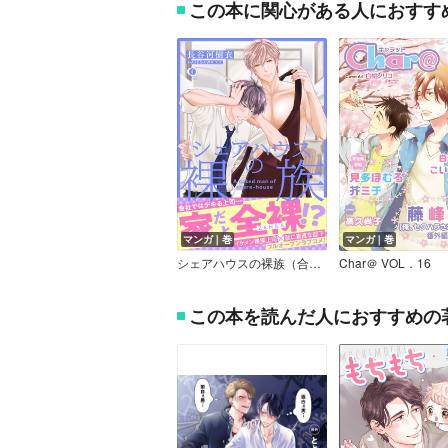
この本に関心がある人におすす
マンガ｜巻
マンガ｜巻
シェアハウスの裸族（合本版）【BLfranc】
Char＠ VOL．16
この本を読んだ人におすすめの