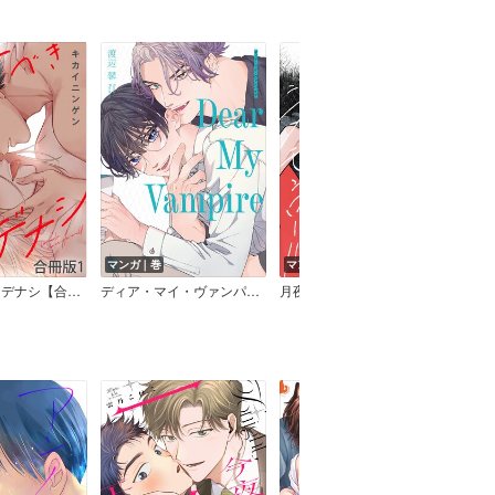
マンガ｜巻
マンガ｜巻
マン
愛すべきロクデナシ【合冊版】
ディア・マイ・ヴァンパイア【電子限定特典付】
月夜の獣とシナモンロール【単行本版】【電子限定描き下ろし付き】