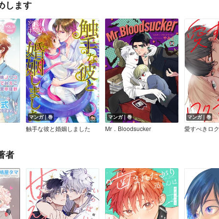
めします
マンガ｜巻
マンガ｜巻
マンガ｜巻
触手な彼と婚姻しました
Mr．Bloodsucker
著者