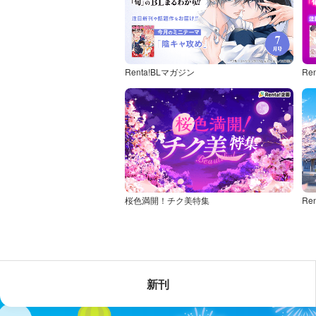
Renta!BLマガジン
Re
桜色満開！チク美特集
新刊