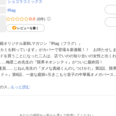
ショコラコミックス
fRag
0.0
(0件)
レビューを書く
オリジナル新BLマガジン『fRag（フラグ）』
オカミを飼っています』がカバーで登場＆新連載！！ お待たせし
ドを買うことになった二人は、店でいのの知り合いの女性と出く
……梅星こめ先生の『限界ネオンシティ』がついに最終回！
達員……じねん先生の『ダメな真緒くんのしつけかた』第2話、限
ッド＝』第6話、一途な庭師×引きこもり皇子の中華風オメガバース
ス...
もっと読む
あなたの感想を一覧から選んで投票してください。