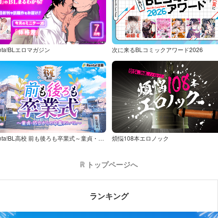
nta!BLエロマガジン
次に来るBLコミックアワード2026
Renta!BL高校 前も後ろも卒業式～童貞・処女からの卒業アルバム～
煩悩108本エロノック
トップページへ
ランキング