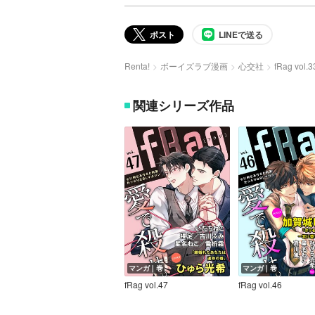
ポスト
LINEで送る
Renta!
ボーイズラブ漫画
心交社
fRag vol.3
関連シリーズ作品
マンガ｜巻
マンガ｜巻
fRag vol.47
fRag vol.46