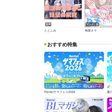
音声
マンガ｜話
ととふみ
鳩屋タマ
おすすめ特集
Renta!サマフェス2026
夏