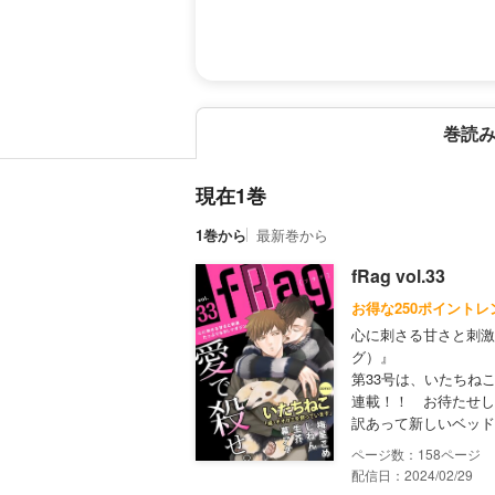
巻読
現在1巻
1巻から
最新巻から
fRag vol.33
お得な250ポイントレ
心に刺さる甘さと刺激
グ）』
第33号は、いたちね
連載！！ お待たせ
訳あって新しいベッド
158
配信日：2024/02/29