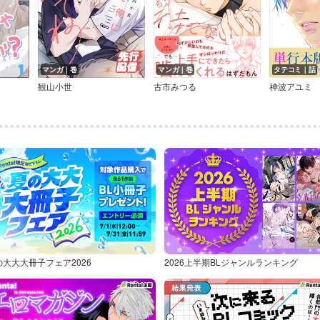
マンガ｜巻
マンガ｜巻
タテコミ｜話
観山小世
古市みつる
神波アユミ
の大大大冊子フェア2026
2026上半期BLジャンルランキング