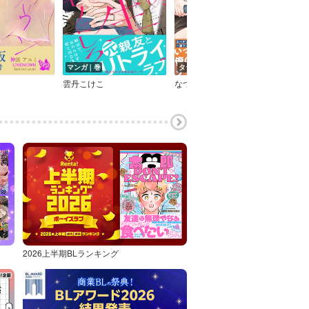
マンガ｜巻
タテコミ｜話
マン
雲丹こけこ
なつはづき
時瀬
2026上半期BLランキング