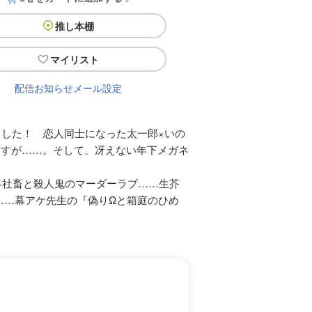
推し本棚
マイリスト
配信お知らせメール設定
ました！ 恋人同士になった太一郎×いの
わすが……。そして、冴えない年下メガネ
界社畜と殺人鬼のマーダーラブ……生芥
……幕アケ先生の『偽りΩと箱庭のひめ