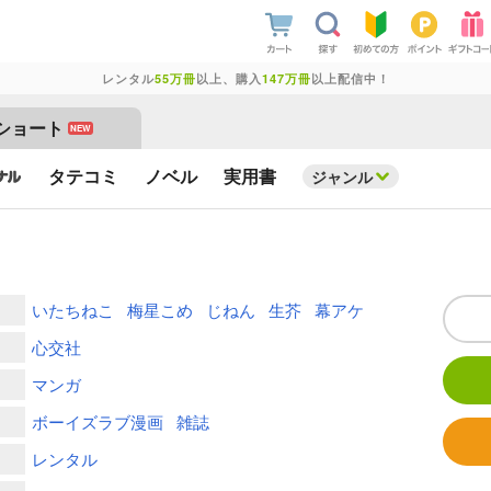
レンタル
55万冊
以上、購入
147万冊
以上配信中！
ショート
NEW
タテコミ
ノベル
実用書
ジャンル
いたちねこ
梅星こめ
じねん
生芥
幕アケ
心交社
マンガ
ボーイズラブ漫画
雑誌
レンタル