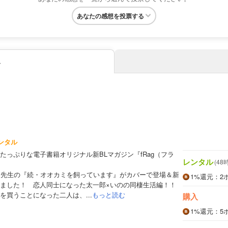
あなたの感想を投票する
み
ンタル
たっぷりな電子書籍オリジナル新BLマガジン『fRag（フラ
レンタル
(48
こ先生の『続・オオカミを飼っています』がカバーで登場＆新
1%
還元
：2
しました！ 恋人同士になった太一郎×いのの同棲生活編！！
を買うことになった二人は、...
もっと読む
購入
1%
還元
：5