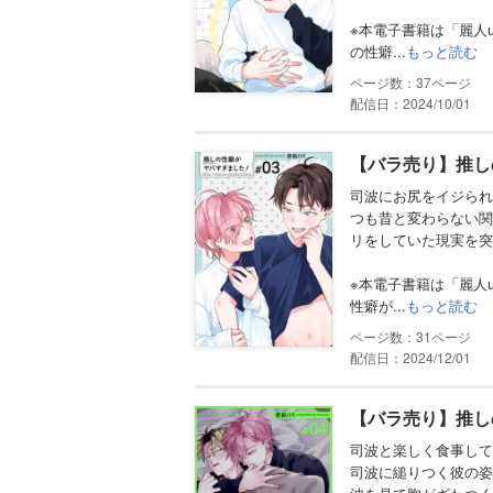
※本電子書籍は「麗人u
の性癖...
もっと読む
37
配信日：2024/10/01
【バラ売り】推し
司波にお尻をイジられ
つも昔と変わらない関
リをしていた現実を突
※本電子書籍は「麗人u
性癖が...
もっと読む
31
配信日：2024/12/01
【バラ売り】推し
司波と楽しく食事して
司波に縋りつく彼の姿