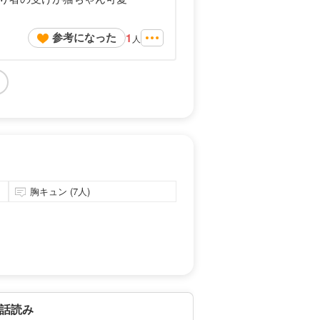
参考になった
1
人
胸キュン (7人)
話読み