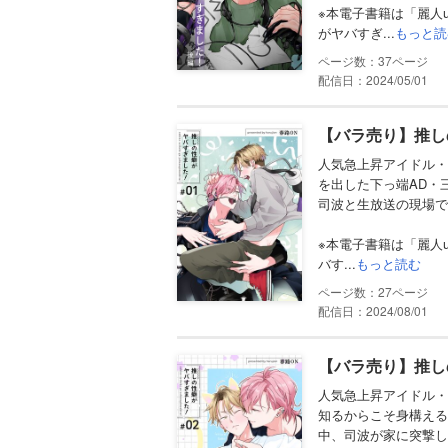
※本電子書籍は「麗人u
がヤバすぎ...
もっと読
37
配信日：2024/05/01
【バラ売り】推し
人気急上昇アイドル・
を出した下っ端AD・
司波と生放送の現場で
※本電子書籍は「麗人u
バす...
もっと読む
27
配信日：2024/08/01
【バラ売り】推し
人気急上昇アイドル・
知るからこそ身構える
中、司波が家に突撃し