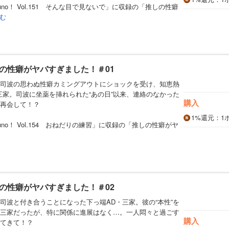
no！ Vol.151 そんな目で見ないで」に収録の「推しの性癖
む
の性癖がヤバすぎました！＃01
司波の思わぬ性癖カミングアウトにショックを受け、知恵熱
三家。司波に坐薬を挿れられた“あの日”以来、連絡のなかった
購入
再会して！？
1%
還元
：1
no！ Vol.154 おねだりの練習」に収録の「推しの性癖がヤ
の性癖がヤバすぎました！＃02
司波と付き合うことになった下っ端AD・三家。彼の“本性”を
三家だったが、特に関係に進展はなく…。一人悶々と過ごす
購入
てきて！？