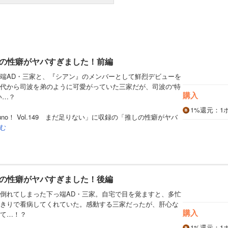
の性癖がヤバすぎました！前編
端AD・三家と、『シアン』のメンバーとして鮮烈デビューを
代から司波を弟のように可愛がっていた三家だが、司波の“特
購入
い…？
1%
還元
：1
no！ Vol.149 まだ足りない」に収録の「推しの性癖がヤバ
む
の性癖がヤバすぎました！後編
倒れてしまった下っ端AD・三家。自宅で目を覚ますと、多忙
きりで看病してくれていた。感動する三家だったが、肝心な
購入
て…！？
1%
還元
：1