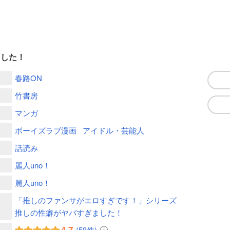
ました！
春路ON
竹書房
マンガ
ボーイズラブ漫画
アイドル・芸能人
話読み
麗人uno！
麗人uno！
「推しのファンサがエロすぎです！」シリーズ
推しの性癖がヤバすぎました！
4.7
(58件)