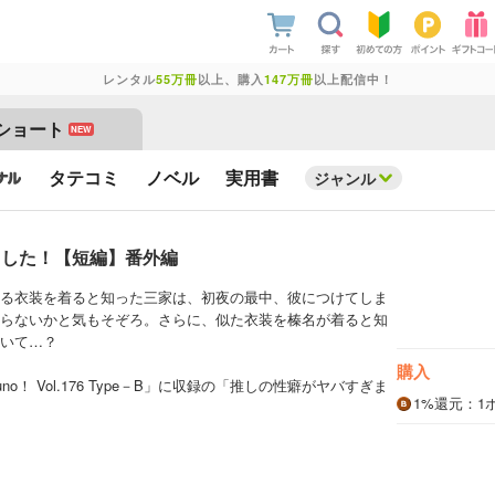
レンタル
55万冊
以上、購入
147万冊
以上配信中！
ショート
NEW
タテコミ
ノベル
実用書
ジャンル
ました！【短編】番外編
る衣装を着ると知った三家は、初夜の最中、彼につけてしま
らないかと気もそぞろ。さらに、似た衣装を榛名が着ると知
いて…？
購入
o！ Vol.176 Type－B」に収録の「推しの性癖がヤバすぎま
1%
還元
：1