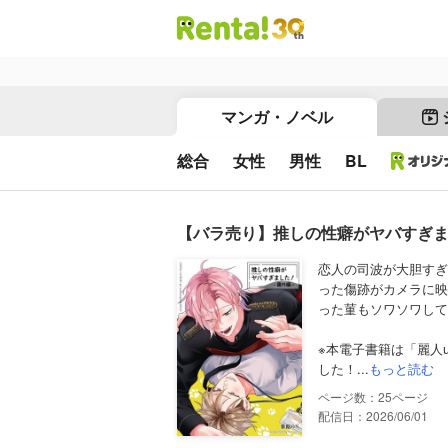
マンガ・ノベル
総合
女性
男性
BL
【バラ売り】推しの性癖がヤバすぎ
恋人の司波が大胆すぎ
った傷跡がカメラに映
った菫もソワソワして
※本電子書籍は「麗人un
した！...
もっと読む
25
配信日：2026/06/01