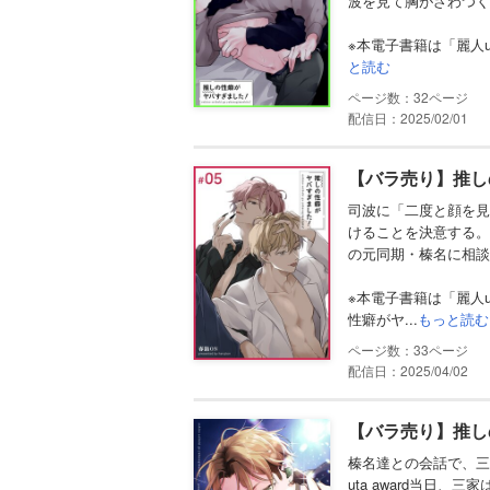
波を見て胸がざわつく
※本電子書籍は「麗人uno！
と読む
32
配信日：2025/02/01
【バラ売り】推し
司波に「二度と顔を見
けることを決意する。
の元同期・榛名に相談
※本電子書籍は「麗人u
性癖がヤ...
もっと読む
33
配信日：2025/04/02
【バラ売り】推し
榛名達との会話で、三
uta award当日