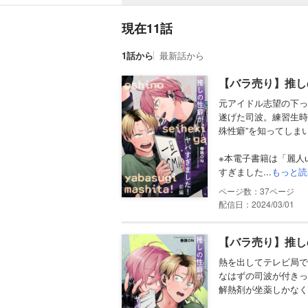
現在11話
1話から
最新話から
【バラ売り】推し
元アイドル志望の下っ
遂げた司波。練習生時
殊性癖”を知ってしま
※本電子書籍は「麗人u
すぎました...
もっと読
37
配信日：2024/03/01
【バラ売り】推し
熱を出してテレビ局で
なはずの司波が付きっ
解熱剤が坐薬しかなく