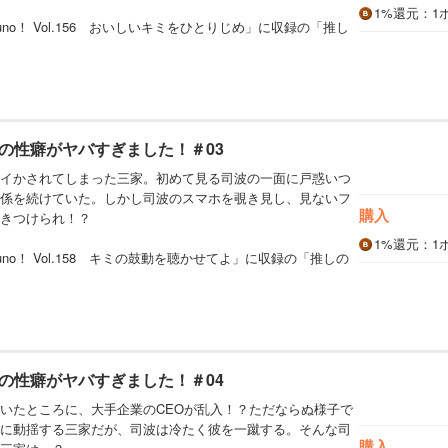
1%
還元
：1
no！ Vol.156 おいしいキミをひとりじめ」に収録の「推し
の性癖がヤバすぎました！＃03
イかされてしまった三家。初めて見る司波の一面に戸惑いつ
係を続けていた。しかし司波のスマホを覗き見し、見ないフ
購入
きつけられ！？
1%
還元
：1
no！ Vol.158 キミの鼓動を聴かせてよ」に収録の「推しの
の性癖がヤバすぎました！＃04
いたところに、大手企業のCEOが乱入！？ただならぬ様子で
に動揺する三家だが、司波は冷たく彼を一蹴する。そんな司
購入