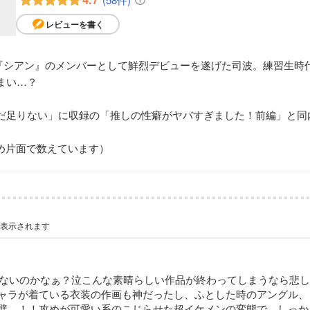
レビューを書く
『シアン』のメンバーとして鮮烈デビューを遂げた司波。練習生時
まい…？
49 まだ足りない」に収録の「推しの性癖がヤバすぎました！前編」と
め片面で数えています）
が表示されます
と続かないのかなぁ？泣こんな素晴らしい作品が終わってしまうなら悲
ャラが着ている衣装の作画も神だったし、ふとした時のアングル、
璧…！！攻めが可愛い系のこじらせた超イケメンの変態で、しっか