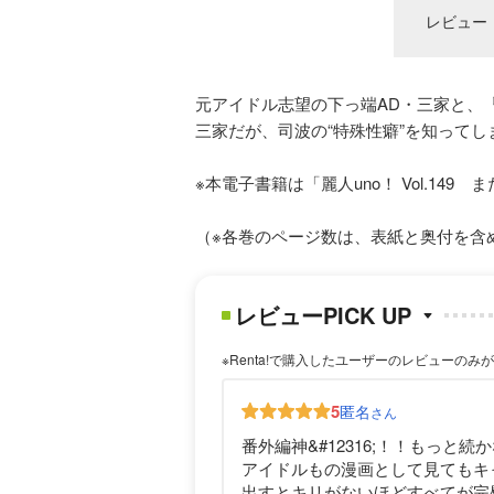
レビュー
元アイドル志望の下っ端AD・三家と、
三家だが、司波の“特殊性癖”を知ってし
※本電子書籍は「麗人uno！ Vol.1
（※各巻のページ数は、表紙と奥付を含
レビューPICK UP
※Renta!で購入したユーザーのレビューのみ
5
匿名
さん
番外編神&#12316;！！もっ
アイドルもの漫画として見てもキ
出すとキリがないほどすべてが完