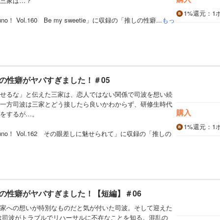
三家は…？
1%
還元
：1
 Vol.160 Be my sweetie」に収録の「推しの性癖...
もっ
の性癖がヤバすぎました！＃05
せるな」と伝えた三家は、恋人ではない関係で司波を想い続
一方司波は三家とどう接したら良いかわからず、研修生時代
購入
をするが…。
1%
還元
：1
no！ Vol.162 その眼差しに魅せられて」に収録の「推しの
の性癖がヤバすぎました！【短編】＃06
家への想いが特別なものだと気が付いた司波。そして迎えた
、三家は司波がトラブルでリハーサルに不在なことを知る。混乱の