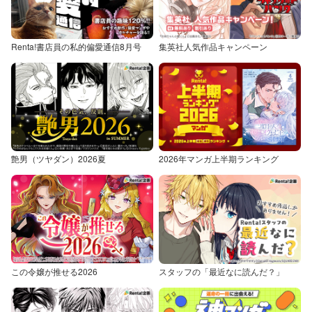
Renta!書店員の私的偏愛通信8月号
集英社人気作品キャンペーン
艶男（ツヤダン）2026夏
2026年マンガ上半期ランキング
この令嬢が推せる2026
スタッフの「最近なに読んだ？」