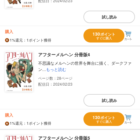
配信日：2024/02/23
試し読み
購入
130
ポイント
すぐに購入
1%
還元
：1ポイント獲得
アフターメルヘン 分冊版4
不思議なメルヘンの世界を舞台に描く、ダークファ
ン...
もっと読む
28
配信日：2024/02/23
試し読み
購入
130
ポイント
すぐに購入
1%
還元
：1ポイント獲得
アフターメルヘン 分冊版5