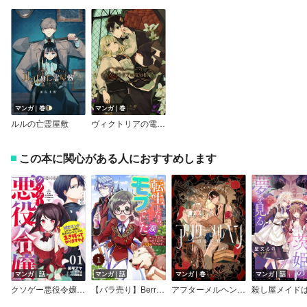
マンガ｜巻
マンガ｜巻
ルルの亡霊屋敷
ヴィクトリアの電気棺
この本に関心がある人におすすめします
マンガ｜話
マンガ｜話
マンガ｜巻
マンガ｜話
クソゲー悪役令嬢～滅亡エンドしかない世界に転生したけど、しぶとく生き残ってやりますわ！～【単話版】
【バラ売り】Berry’sFantasy転生したら、モブでした（涙）～死亡フラグを回避するため、薬師になります～
アフターメルヘン【電子特典付き】