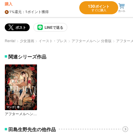
購入
130
ポイント
すぐに購入
1%
還元
：1ポイント獲得
ポスト
LINEで送る
Renta!
少女漫画
イースト・プレス
アフターメルヘン 分冊版
アフターメ
関連シリーズ作品
マンガ｜巻
アフターメルヘン【電子特典付き】
田島生野先生の他作品