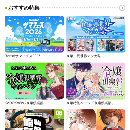
おすすめ特集
Renta!サマフェス2026
令嬢・異世界マンガ祭
KADOKAWA×令嬢倶楽部
令嬢特集ページ「令嬢倶楽部」