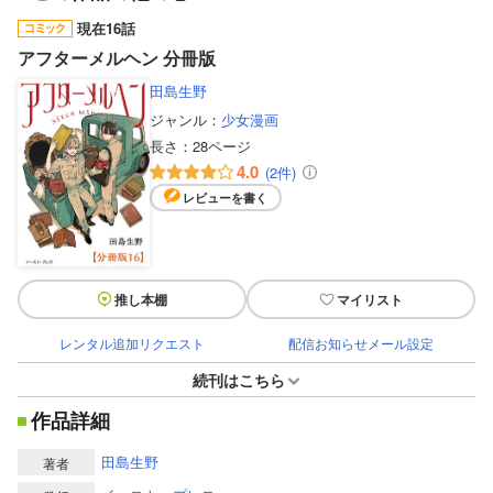
現在16話
アフターメルヘン 分冊版
田島生野
ジャンル：
少女漫画
長さ：
28ページ
4.0
(2件)
レビューを書く
推し本棚
マイリスト
レンタル追加リクエスト
配信お知らせメール設定
続刊はこちら
作品詳細
田島生野
著者