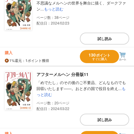
不思議なメルヘンの世界を舞台に描く、ダークファ
ン...
もっと読む
38
配信日：2024/02/23
試し読み
購入
130
ポイント
すぐに購入
1%
還元
：1ポイント獲得
アフターメルヘン 分冊版11
「めでたし」のその後のご不要品、どんなものでも
回収いたします――。おとぎの国で役目を終え...
も
っと読む
20
配信日：2024/03/22
試し読み
購入