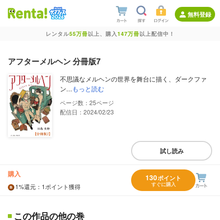
無料登録
レンタル
55万冊
以上、購入
147万冊
以上配信中！
アフターメルヘン 分冊版7
不思議なメルヘンの世界を舞台に描く、ダークファ
ン...
もっと読む
25
配信日：2024/02/23
試し読み
購入
130
ポイント
すぐに購入
1%
還元
：1ポイント獲得
この作品の他の巻