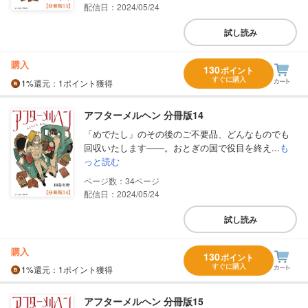
配信日：2024/05/24
試し読み
購入
130
ポイント
すぐに購入
1%
還元
：1ポイント獲得
アフターメルヘン 分冊版14
「めでたし」のその後のご不要品、どんなものでも
回収いたします――。おとぎの国で役目を終え...
も
っと読む
34
配信日：2024/05/24
試し読み
購入
130
ポイント
すぐに購入
1%
還元
：1ポイント獲得
アフターメルヘン 分冊版15