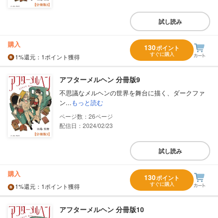
試し読み
購入
130
ポイント
すぐに購入
1%
還元
：1ポイント獲得
アフターメルヘン 分冊版9
不思議なメルヘンの世界を舞台に描く、ダークファ
ン...
もっと読む
26
配信日：2024/02/23
試し読み
購入
130
ポイント
すぐに購入
1%
還元
：1ポイント獲得
アフターメルヘン 分冊版10