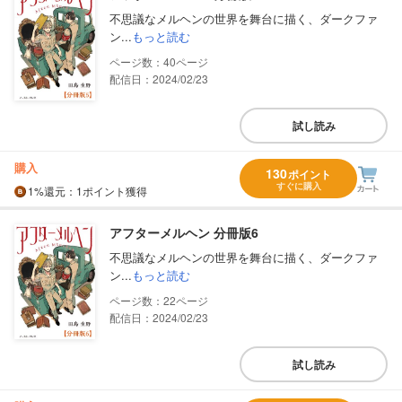
不思議なメルヘンの世界を舞台に描く、ダークファ
ン...
もっと読む
40
配信日：2024/02/23
試し読み
購入
130
ポイント
すぐに購入
1%
還元
：1ポイント獲得
アフターメルヘン 分冊版6
不思議なメルヘンの世界を舞台に描く、ダークファ
ン...
もっと読む
22
配信日：2024/02/23
試し読み