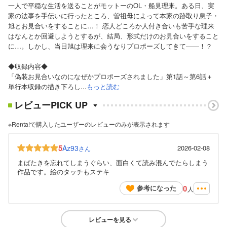
一人で平穏な生活を送ることがモットーのOL・船見理来。ある日、実
家の法事を手伝いに行ったところ、曽祖母によって本家の跡取り息子・
旭とお見合いをすることに…！ 恋人どころか人付き合いも苦手な理来
はなんとか回避しようとするが、結局、形式だけのお見合いをすること
に…。しかし、当日旭は理来に会うなりプロポーズしてきて――！？
◆収録内容◆
「偽装お見合いなのになぜかプロポーズされました」第1話～第6話＋
単行本収録の描き下ろし...
もっと読む
レビューPICK UP
※Renta!で購入したユーザーのレビューのみが表示されます
5
Az93
2026-02-08
さん
まばたきを忘れてしまうぐらい、面白くて読み混んでたらしまう
作品です。絵のタッチもステキ
0
参考になった
人
レビューを見る