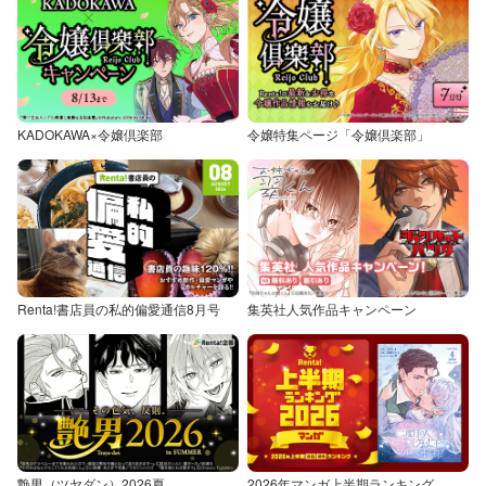
KADOKAWA×令嬢倶楽部
令嬢特集ページ「令嬢倶楽部」
Renta!書店員の私的偏愛通信8月号
集英社人気作品キャンペーン
艶男（ツヤダン）2026夏
2026年マンガ上半期ランキング