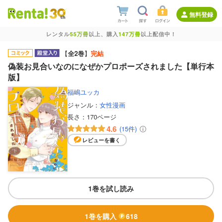
無料登録
レンタル
55万冊
以上、購入
147万冊
以上配信中！
【
全2巻
】
完結
偽装お見合いなのになぜかプロポーズされました【単行本
版】
福嶋ユッカ
ジャンル：
女性漫画
長さ：
170ページ
4.6
(15件)
レビューを書く
1巻を試し読み
1巻を購入
618