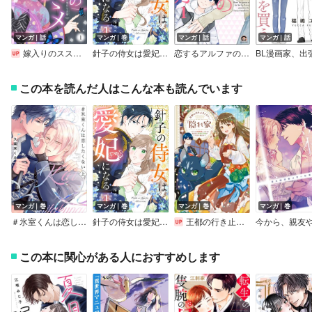
マンガ｜話
マンガ｜巻
マンガ｜話
マンガ｜話
嫁入りのススメ～大正御曹司の強引な求婚～
針子の侍女は愛妃になる
恋するアルファの育て方（分冊版）
この本を読んだ人はこんな本も読んでいます
マンガ｜巻
マンガ｜巻
マンガ｜巻
マンガ｜巻
＃氷室くんは恋したくない【コミックス版／電子限定特典付き】
針子の侍女は愛妃になる
王都の行き止まりカフェ『隠れ家』 ～うっかり魔法使いになった私の店に筆頭文官様がくつろぎに来ます～
この本に関心がある人におすすめします