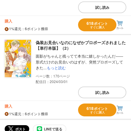
試し読み
購入
618
ポイント
すぐに購入
1%
還元
：6ポイント獲得
偽装お見合いなのになぜかプロポーズされました
【単行本版】（2）
面影がちゃんと残ってて本当に嬉しかったんだ――
形式だけのお見合いのはずが、突然プロポーズして
きた...
もっと読む
170
配信日：2024/03/01
試し読み
購入
618
ポイント
すぐに購入
1%
還元
：6ポイント獲得
ポスト
LINEで送る