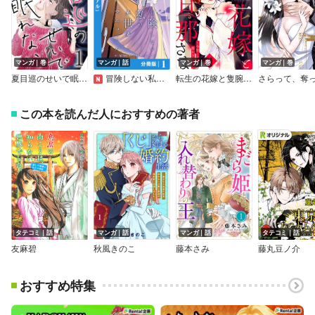
マンガ｜巻
マンガ｜話
マンガ｜巻
マンガ｜巻
夏目巡のせいで眠れない
冒険しない私の異世界マニュアル【分冊版】
転生の花嫁と隻腕の旦那さま～今世こそは授かります～
この本を読んだ人におすすめの著者
タテコミ｜話
マンガ｜話
マンガ｜話
タテコミ｜話
友麻碧
秋風きのこ
藤本さみ
藤丸豆ノ介
おすすめ特集