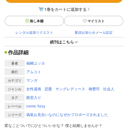
1巻をカートに追加する
推し本棚
マイリスト
レンタル追加リクエスト
配信お知らせメール設定
続刊はこちら
作品詳細
福嶋ユッカ
著者
アムコミ
発行
マンガ
カテゴリ
女性漫画
恋愛
ヤングレディース
御曹司
社会人
ジャンル
殿堂入り
タグ
comic fizzy
レーベル
偽装お見合いなのになぜかプロポーズされました
シリーズ
変なことついでにひとついいかな？ 僕と結婚しませんか？