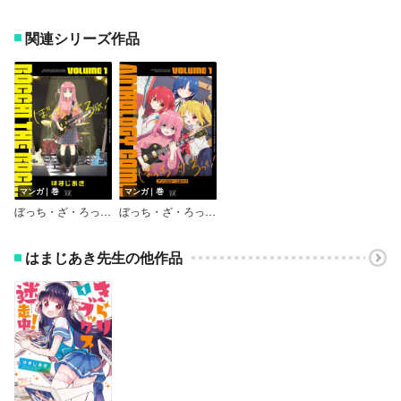
関連シリーズ作品
マンガ｜巻
マンガ｜巻
ぼっち・ざ・ろっく！
ぼっち・ざ・ろっく！アンソロジーコミック
はまじあき先生の他作品