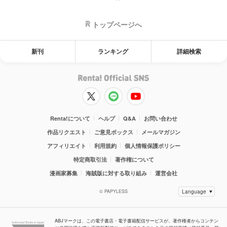
トップページへ
新刊
ランキング
詳細検索
Renta!について
ヘルプ
Q&A
お問い合わせ
作品リクエスト
ご意見ボックス
メールマガジン
アフィリエイト
利用規約
個人情報保護ポリシー
特定商取引法
著作権について
漫画家募集
海賊版に対する取り組み
運営会社
© PAPYLESS
ABJマークは、この電子書店・電子書籍配信サービスが、著作権者からコンテン