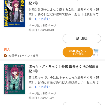
記 2巻
お酒と音楽をこよなく愛する女性、廣井きくり（25
歳）。ある日は歌舞伎町で飲み、ある日は競艇場で
飲...
もっと読む
185
配信日：2024/04/01
試し読み
購入
850
ポイント
すぐに購入
1%
還元
：8ポイント獲得
ぼっち・ざ・ろっく！外伝 廣井きくりの深酒日
記 3巻
昔は陰キャで、今は飲キャとなった廣井きくり（25
歳）。お酒と音楽があれば人生は楽しい！お正月は
志...
もっと読む
185
配信日：2024/10/25