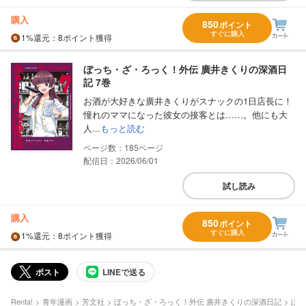
購入
850
ポイント
すぐに購入
1%
還元
：8ポイント獲得
ぼっち・ざ・ろっく！外伝 廣井きくりの深酒日
記 7巻
お酒が大好きな廣井きくりがスナックの1日店長に！
憧れのママになった彼女の接客とは……。他にも大
人...
もっと読む
185
配信日：2026/06/01
試し読み
購入
850
ポイント
すぐに購入
1%
還元
：8ポイント獲得
ポスト
LINEで送る
Renta!
青年漫画
芳文社
ぼっち・ざ・ろっく！外伝 廣井きくりの深酒日記
ぼっち・ざ・ろっく！外伝 廣井きくりの深酒日記 7巻