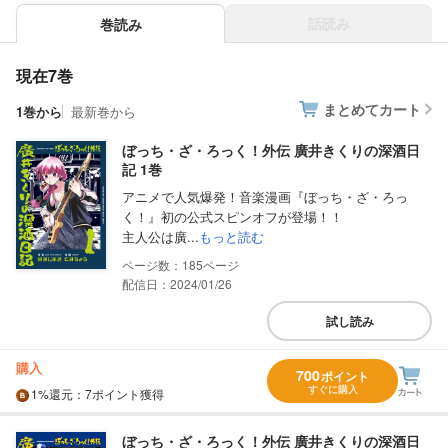
話読み
巻読み
現在7巻
まとめてカート
1巻から
最新巻から
ぼっち・ざ・ろっく！外伝 廣井きくりの深酒日
記 1巻
アニメで人気爆発！音楽漫画『ぼっち・ざ・ろっ
く！』初の公式スピンオフが登場！！
主人公は廣...
もっと読む
185
配信日：2024/01/26
試し読み
購入
700
ポイント
すぐに購入
1%
還元
：7ポイント獲得
ぼっち・ざ・ろっく！外伝 廣井きくりの深酒日