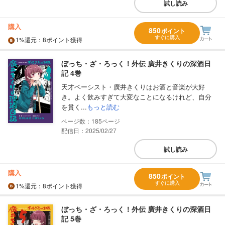
試し読み
購入
850
ポイント
すぐに購入
1%
還元
：8ポイント獲得
ぼっち・ざ・ろっく！外伝 廣井きくりの深酒日
記 4巻
天才ベーシスト・廣井きくりはお酒と音楽が大好
き。よく飲みすぎて大変なことになるけれど、自分
を貫く...
もっと読む
185
配信日：2025/02/27
試し読み
購入
850
ポイント
すぐに購入
1%
還元
：8ポイント獲得
ぼっち・ざ・ろっく！外伝 廣井きくりの深酒日
記 5巻