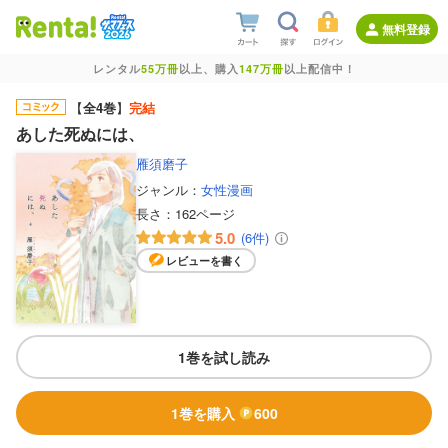
無料登録
レンタル
55万冊
以上、購入
147万冊
以上配信中！
【
全4巻
】
完結
あした死ぬには、
雁須磨子
ジャンル：
女性漫画
長さ：
162ページ
5.0
(6件)
レビューを書く
1巻を試し読み
1巻を購入
600