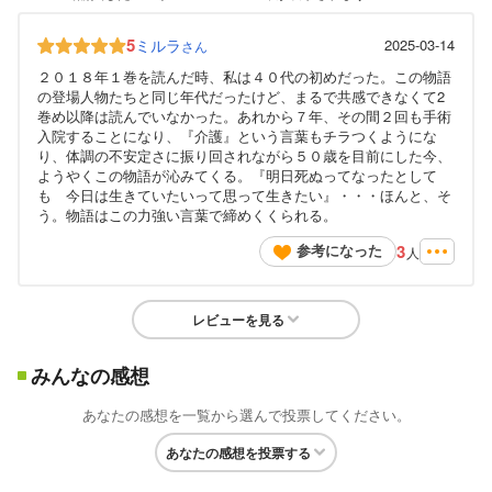
5
ミルラ
2025-03-14
さん
２０１８年１巻を読んだ時、私は４０代の初めだった。この物語
の登場人物たちと同じ年代だったけど、まるで共感できなくて2
巻め以降は読んでいなかった。あれから７年、その間２回も手術
入院することになり、『介護』という言葉もチラつくようにな
り、体調の不安定さに振り回されながら５０歳を目前にした今、
ようやくこの物語が沁みてくる。『明日死ぬってなったとして
も 今日は生きていたいって思って生きたい』・・・ほんと、そ
う。物語はこの力強い言葉で締めくくられる。
3
参考になった
人
レビューを見る
みんなの感想
あなたの感想を一覧から選んで投票してください。
あなたの感想を投票する