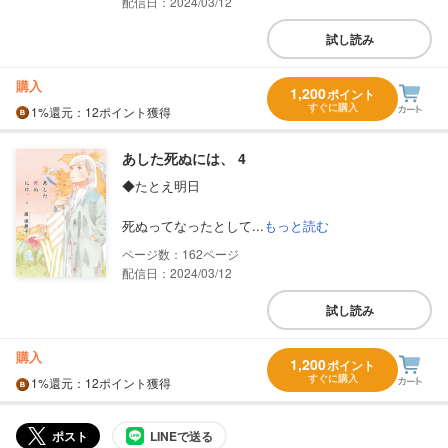
配信日：2024/03/12
試し読み
購入
1,200
ポイント
すぐに購入
1%
還元
：12ポイント獲得
あした死ぬには、 4
◆たとえ明日
死ぬってなったとして...
もっと読む
162
配信日：2024/03/12
試し読み
購入
1,200
ポイント
すぐに購入
1%
還元
：12ポイント獲得
ポスト
LINEで送る