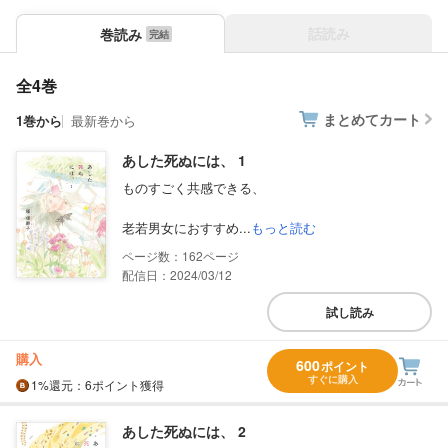
話読み
巻読み
全4巻
まとめてカート
1巻から
最新巻から
あした死ぬには、 1
ものすごく共感できる、
老若男女におすすめ...
もっと読む
162
配信日：2024/03/12
試し読み
購入
600
ポイント
すぐに購入
1%
還元
：6ポイント獲得
あした死ぬには、 2