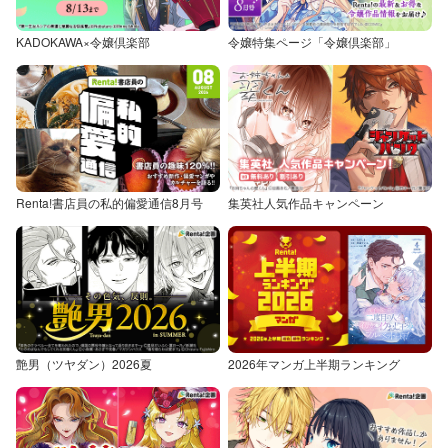
KADOKAWA×令嬢倶楽部
令嬢特集ページ「令嬢倶楽部」
Renta!書店員の私的偏愛通信8月号
集英社人気作品キャンペーン
艶男（ツヤダン）2026夏
2026年マンガ上半期ランキング