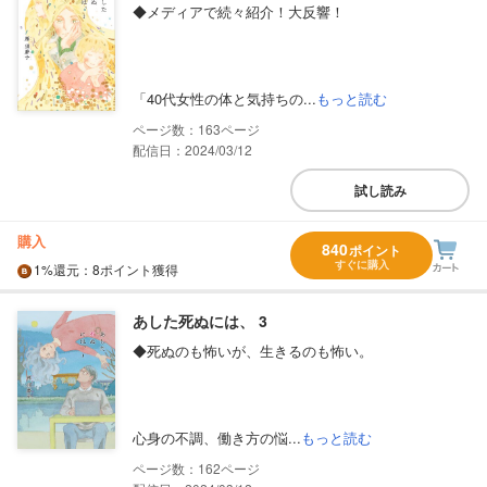
◆メディアで続々紹介！大反響！
「40代女性の体と気持ちの...
もっと読む
163
配信日：2024/03/12
試し読み
購入
840
ポイント
すぐに購入
1%
還元
：8ポイント獲得
あした死ぬには、 3
◆死ぬのも怖いが、生きるのも怖い。
心身の不調、働き方の悩...
もっと読む
162