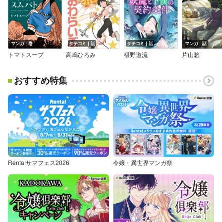
マンガ｜巻
タテコミ｜話
タテコミ｜話
マンガ｜話
トマトスープ
高嶋ひろみ
椹野道流
片山愁
おすすめ特集
Renta!サマフェス2026
令嬢・異世界マンガ祭