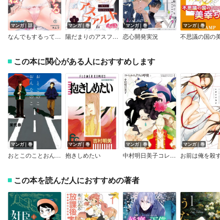
マンガ｜話
マンガ｜巻
マンガ｜巻
マンガ｜巻
なんでもするって言ったよね？ 家庭教師のお礼はカラダで
陽だまりのアスファルト ～姐さん、はじめました～
恋心開発実況
この本に関心がある人におすすめします
マンガ｜巻
マンガ｜巻
マンガ｜巻
マンガ｜巻
おとこのことおんなのこ
抱きしめたい
中村明日美子コレクション コペルニクスの呼吸
お前は俺を殺
この本を読んだ人におすすめの著者