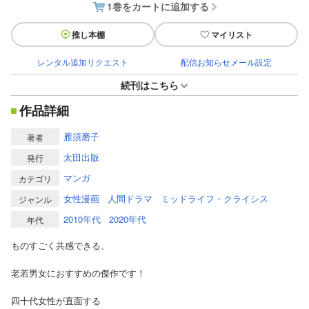
1巻をカートに追加する
推し本棚
マイリスト
レンタル追加リクエスト
配信お知らせメール設定
続刊はこちら
作品詳細
雁須磨子
著者
太田出版
発行
マンガ
カテゴリ
女性漫画
人間ドラマ
ミッドライフ・クライシス
ジャンル
2010年代
2020年代
年代
ものすごく共感できる、
老若男女におすすめの傑作です！
四十代女性が直面する