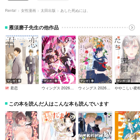
Renta!
女性漫画
太田出版
あした死ぬには、
雁須磨子先生の他作品
マンガ｜巻
マンガ｜巻
マンガ｜巻
マンガ｜話
君恋
ウィングス 2026年6月号［期間限定］
ウィングス 2026年4月号［期間限定］
この本を読んだ人はこんな本も読んでいます