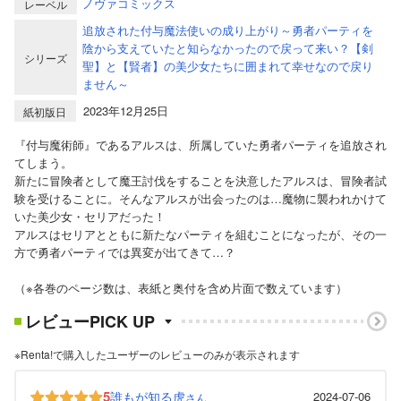
ノヴァコミックス
レーベル
追放された付与魔法使いの成り上がり～勇者パーティを
陰から支えていたと知らなかったので戻って来い？【剣
シリーズ
聖】と【賢者】の美少女たちに囲まれて幸せなので戻り
ません～
2023年12月25日
紙初版日
『付与魔術師』であるアルスは、所属していた勇者パーティを追放され
てしまう。
新たに冒険者として魔王討伐をすることを決意したアルスは、冒険者試
験を受けることに。そんなアルスが出会ったのは…魔物に襲われかけて
いた美少女・セリアだった！
アルスはセリアとともに新たなパーティを組むことになったが、その一
方で勇者パーティでは異変が出てきて…？
（※各巻のページ数は、表紙と奥付を含め片面で数えています）
レビューPICK UP
※Renta!で購入したユーザーのレビューのみが表示されます
5
誰もが知る虎
2024-07-06
さん