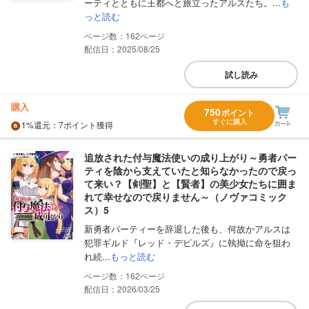
ーティとともに王都へと旅立ったアルスたち。...
も
っと読む
162
配信日：2025/08/25
試し読み
購入
750
ポイント
すぐに購入
1%
還元
：7ポイント獲得
追放された付与魔法使いの成り上がり～勇者パー
ティを陰から支えていたと知らなかったので戻っ
て来い？【剣聖】と【賢者】の美少女たちに囲ま
れて幸せなので戻りません～（ノヴァコミック
ス）5
新勇者パーティーを辞退した後も、何故かアルスは
犯罪ギルド『レッド・デビルズ』に執拗に命を狙わ
れ続...
もっと読む
162
配信日：2026/03/25