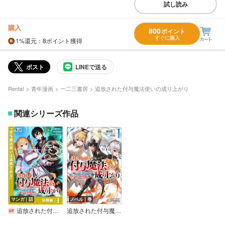
試し読み
購入
800
ポイント
すぐに購入
1%
還元
：8ポイント獲得
ポスト
LINEで送る
Renta!
青年漫画
一二三書房
追放された付与魔法使いの成り上がり
関連シリーズ作品
マンガ｜話
ノベル｜巻
追放された付与魔法使いの成り上がり【分冊版】
追放された付与魔法使いの成り上がり～勇者パーティを陰から支えていたと知らなかったので戻って来い？【剣聖】と【賢者】の美少女たちに囲まれて幸せなので戻りません～