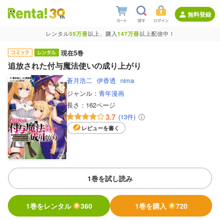
無料登録
レンタル
55万冊
以上、購入
147万冊
以上配信中！
現在5巻
追放された付与魔法使いの成り上がり
蒼月浩二
伊香透
nima
ジャンル：
青年漫画
長さ：
162ページ
3.7
(13件)
レビューを書く
1巻を試し読み
1巻をレンタル
360
1巻を購入
720