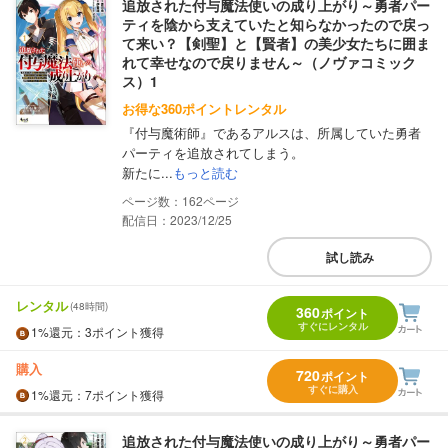
追放された付与魔法使いの成り上がり～勇者パー
ティを陰から支えていたと知らなかったので戻っ
て来い？【剣聖】と【賢者】の美少女たちに囲ま
れて幸せなので戻りません～（ノヴァコミック
ス）1
お得な360ポイントレンタル
『付与魔術師』であるアルスは、所属していた勇者
パーティを追放されてしまう。
新たに...
もっと読む
162
配信日：2023/12/25
試し読み
レンタル
(48時間)
360
ポイント
すぐにレンタル
1%
還元
：3ポイント獲得
購入
720
ポイント
すぐに購入
1%
還元
：7ポイント獲得
追放された付与魔法使いの成り上がり～勇者パー