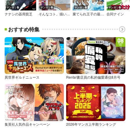
マンガ｜巻
マンガ｜巻
マンガ｜巻
マンガ｜巻
ナナシの器用貧乏
そんなコト、描いていいんですか！？
棄てられ王子の最強イカダ国家 ～お前はゴミだと追放されたので、無駄スキル【リサイクル】を使ってゴミ扱いされたモノたちで海上都市を築きます～【特典イラスト付き】
合同ナイン
おすすめ特集
異世界ギルドニュース
Renta!書店員の私的偏愛通信8月号
集英社人気作品キャンペーン
2026年マンガ上半期ランキング