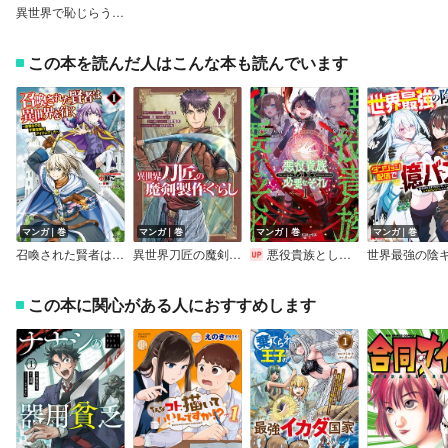
異世界で恥じらう女子のおっぱいが揉める！アンソロジーコミック
この本を読んだ人はこんな本も読んでいます
マンガ｜巻
マンガ｜巻
マンガ｜巻
マンガ｜巻
召喚された賢者は異世界を往く ～最強なのは不要在庫のアイテムでした～
異世界刀匠の魔剣製作ぐらし【デジタル版限定特典付き】
悪役貴族として必要なそれ
この本に関心がある人におすすめします