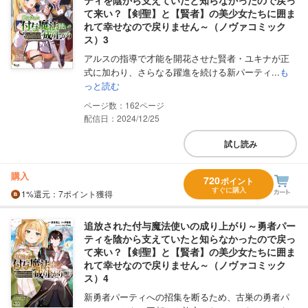
て来い？【剣聖】と【賢者】の美少女たちに囲ま
れて幸せなので戻りません～（ノヴァコミック
ス）3
アルスの指導で才能を開花させた賢者・ユキナが正
式に加わり、さらなる躍進を続ける新パーティ...
も
っと読む
162
配信日：2024/12/25
試し読み
購入
720
ポイント
すぐに購入
1%
還元
：7ポイント獲得
追放された付与魔法使いの成り上がり～勇者パー
ティを陰から支えていたと知らなかったので戻っ
て来い？【剣聖】と【賢者】の美少女たちに囲ま
れて幸せなので戻りません～（ノヴァコミック
ス）4
新勇者パーティへの招集を断るため、古巣の勇者パ