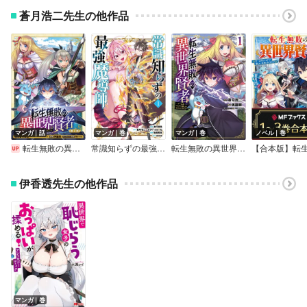
蒼月浩二先生の他作品
マンガ｜話
マンガ｜巻
マンガ｜巻
ノベル｜巻
転生無敗の異世界賢者～ゲームのジョブで楽しいセカンドライフ～（話売り）
常識知らずの最強魔導師【特典イラスト付き】
転生無敗の異世界賢者～ゲームのジョブで楽しいセカンドライフ～【電子単行本】
伊香透先生の他作品
マンガ｜巻