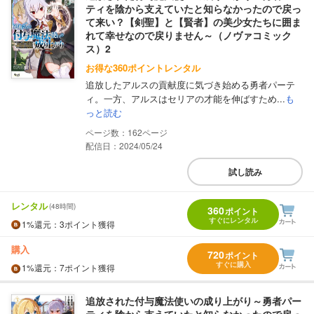
ティを陰から支えていたと知らなかったので戻っ
て来い？【剣聖】と【賢者】の美少女たちに囲ま
れて幸せなので戻りません～（ノヴァコミック
ス）2
お得な360ポイントレンタル
追放したアルスの貢献度に気づき始める勇者パーテ
ィ。一方、アルスはセリアの才能を伸ばすため...
も
っと読む
162
配信日：2024/05/24
試し読み
レンタル
(48時間)
360
ポイント
すぐにレンタル
1%
還元
：3ポイント獲得
購入
720
ポイント
すぐに購入
1%
還元
：7ポイント獲得
追放された付与魔法使いの成り上がり～勇者パー
ティを陰から支えていたと知らなかったので戻っ