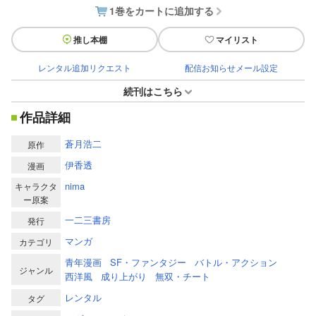
1巻をカートに追加する
推し本棚
マイリスト
レンタル追加リクエスト
配信お知らせメール設定
続刊はこちら
作品詳細
蒼月浩二
原作
伊香透
漫画
nima
キャラクタ
ー原案
一二三書房
発行
マンガ
カテゴリ
青年漫画
SF・ファンタジー
バトル・アクション
ジャンル
西洋風
成り上がり
無双・チート
レンタル
タグ