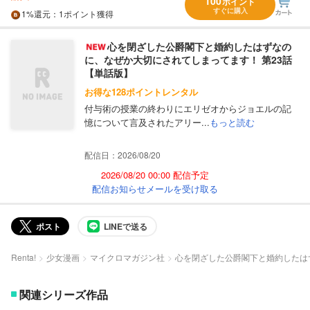
100
ポイント
すぐに購入
1%
還元
：1ポイント獲得
心を閉ざした公爵閣下と婚約したはずなの
に、なぜか大切にされてしまってます！ 第23話
【単話版】
お得な128ポイントレンタル
付与術の授業の終わりにエリゼオからジョエルの記
憶について言及されたアリー...
もっと読む
配信日：2026/08/20
2026/08/20 00:00 配信予定
配信お知らせメールを受け取る
ポスト
LINEで送る
Renta!
少女漫画
マイクロマガジン社
心を閉ざした公爵閣下と婚約したは
関連シリーズ作品