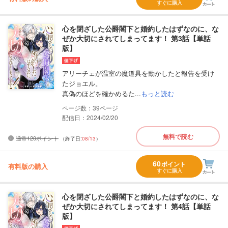
すぐに購入
心を閉ざした公爵閣下と婚約したはずなのに、な
ぜか大切にされてしまってます！ 第3話【単話
版】
アリーチェが温室の魔道具を動かしたと報告を受け
たジョエル。
真偽のほどを確かめるた...
もっと読む
39
配信日：2024/02/20
無料で読む
通常120ポイント
（終了日:
08/13
）
60
ポイント
有料版の購入
すぐに購入
心を閉ざした公爵閣下と婚約したはずなのに、な
ぜか大切にされてしまってます！ 第4話【単話
版】