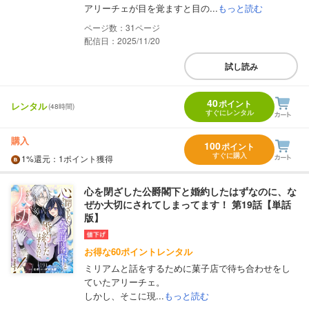
アリーチェが目を覚ますと目の...
もっと読む
31
配信日：2025/11/20
試し読み
40
ポイント
レンタル
(48時間)
すぐにレンタル
購入
100
ポイント
すぐに購入
1%
還元
：1ポイント獲得
心を閉ざした公爵閣下と婚約したはずなのに、な
ぜか大切にされてしまってます！ 第19話【単話
版】
お得な60ポイントレンタル
ミリアムと話をするために菓子店で待ち合わせをし
ていたアリーチェ。
しかし、そこに現...
もっと読む