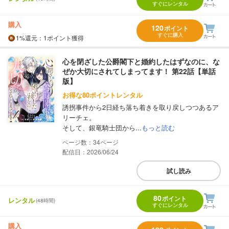
すぐにレンタル
購入
120
ポイント
すぐに購入
1%
還元
：1ポイント獲得
心を閉ざした公爵閣下と婚約したはずなのに、な
ぜか大切にされてしまってます！ 第22話【単話
版】
お得な80ポイントレンタル
誘拐事件から2日経ち落ち着きを取り戻しつつあるア
リーチェ。
そして、銀竜騎士団から...
もっと読む
34
配信日：2026/06/24
試し読み
80
ポイント
レンタル
(48時間)
すぐにレンタル
購入