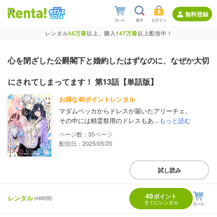
無料登録
レンタル
55万冊
以上、購入
147万冊
以上配信中！
心を閉ざした公爵閣下と婚約したはずなのに、なぜか大切
にされてしまってます！ 第13話【単話版】
お得な40ポイントレンタル
マダムベッカからドレスが届いたアリーチェ。
その中には精霊祭用のドレスもあ...
もっと読む
35
配信日：2025/05/20
試し読み
40
ポイント
レンタル
(48時間)
すぐにレンタル