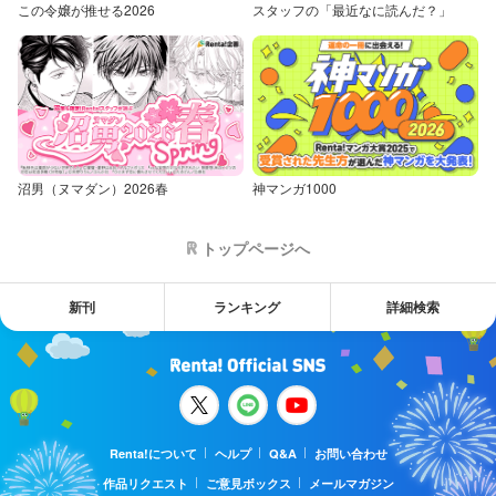
この令嬢が推せる2026
スタッフの「最近なに読んだ？」
沼男（ヌマダン）2026春
神マンガ1000
トップページへ
新刊
ランキング
詳細検索
Renta!について
ヘルプ
Q&A
お問い合わせ
作品リクエスト
ご意見ボックス
メールマガジン