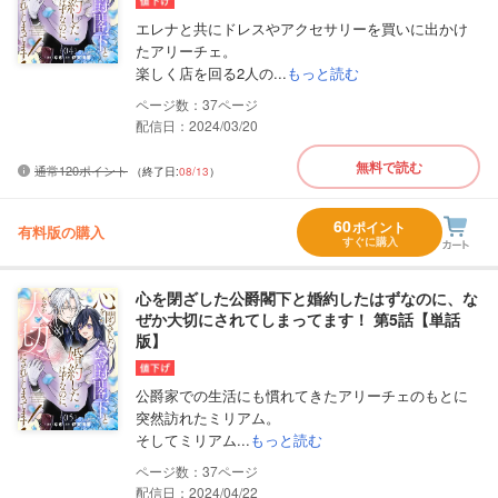
エレナと共にドレスやアクセサリーを買いに出かけ
たアリーチェ。
楽しく店を回る2人の...
もっと読む
37
配信日：2024/03/20
無料で読む
通常120ポイント
（終了日:
08/13
）
60
ポイント
有料版の購入
すぐに購入
心を閉ざした公爵閣下と婚約したはずなのに、な
ぜか大切にされてしまってます！ 第5話【単話
版】
公爵家での生活にも慣れてきたアリーチェのもとに
突然訪れたミリアム。
そしてミリアム...
もっと読む
37
配信日：2024/04/22