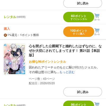
試し読み
60
ポイント
レンタル
(48時間)
すぐにレンタル
購入
100
ポイント
すぐに購入
1%
還元
：1ポイント獲得
心を閉ざした公爵閣下と婚約したはずなのに、な
ぜか大切にされてしまってます！ 第21話【単話
版】
お得な96ポイントレンタル
囚われたアリーチェのもとに駆け付けたジョエル。
その瞳は怒りに満ち...
もっと読む
43
配信日：2026/05/20
試し読み
96
ポイント
レンタル
(48時間)