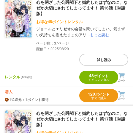
心を閉ざした公爵閣下と婚約したはずなのに、な
ぜか大切にされてしまってます！ 第16話【単話
版】
お得な48ポイントレンタル
ジョエルとエリゼオの会話を聞いてしまい、気まず
い気持ちを抱えたままのアリ...
もっと読む
37
配信日：2025/08/20
試し読み
48
ポイント
レンタル
(48時間)
すぐにレンタル
購入
120
ポイント
すぐに購入
1%
還元
：1ポイント獲得
心を閉ざした公爵閣下と婚約したはずなのに、な
ぜか大切にされてしまってます！ 第17話【単話
版】
お得な48ポイントレンタル