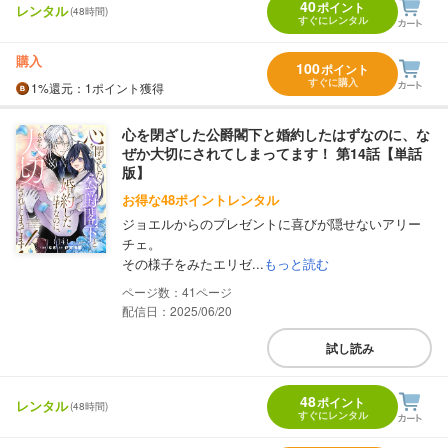
40
ポイント
レンタル
(48時間)
すぐにレンタル
購入
100
ポイント
すぐに購入
1%
還元
：1ポイント獲得
心を閉ざした公爵閣下と婚約したはずなのに、な
ぜか大切にされてしまってます！ 第14話【単話
版】
お得な48ポイントレンタル
ジョエルからのプレゼントに喜びが隠せないアリー
チェ。
その様子をみたエリゼ...
もっと読む
41
配信日：2025/06/20
試し読み
48
ポイント
レンタル
(48時間)
すぐにレンタル