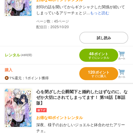
封印の話を聞いてからギクシャクした関係が続いて
しまっているアリーチェとジ...
もっと読む
45
配信日：2025/10/20
試し読み
48
ポイント
レンタル
(48時間)
すぐにレンタル
購入
120
ポイント
すぐに購入
1%
還元
：1ポイント獲得
心を閉ざした公爵閣下と婚約したはずなのに、な
ぜか大切にされてしまってます！ 第18話【単話
版】
お得な40ポイントレンタル
深夜、様子のおかしいジョエルと鉢合わせたアリー
チェ。