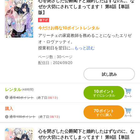
心を閉ざした公爵閣下と婚約したはずなのに、な
ぜか大切にされてしまってます！ 第8話【単話
版】
今だけお得な10ポイントレンタル
アリーチェの家庭教師を務めることになったエリゼ
オ・ロヴァッティ。
授業初日を翌日に...
もっと読む
30
配信日：2024/09/20
試し読み
レンタル
(48時間)
10
ポイント
すぐにレンタル
通常40ポイント
（終了日:
08/13
）
購入
70
ポイント
すぐに購入
通常100ポイント
（終了日:
08/13
）
心を閉ざした公爵閣下と婚約したはずなのに、な
ぜか大切にされてしまってます！ 第9話【単話