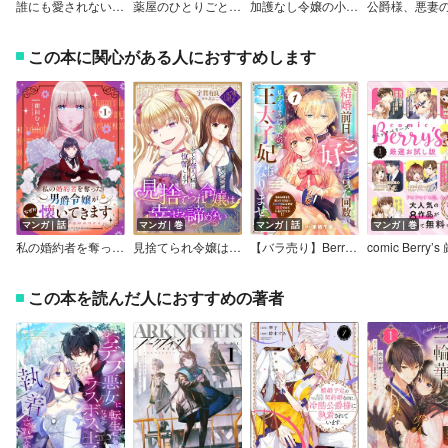
誰にも愛されないので床を磨いていたらそこが聖域化した令嬢の話（コミック）
薬屋のひとりごと～猫猫の後宮謎解き手帳～
加護なし令嬢の小さな村 ～さあ、領地運営を始めましょう！～
この本に関心がある人におすすめします
マンガ｜話
マンガ｜巻
マンガ｜話
マンガ｜巻
私の婚約者を奪った男爵令嬢がなぜか懐いてきます～麗しの令嬢♂のはかりごと～【単話版】
見捨てられ令嬢は幸せを諦めない～全てを奪う妹に復讐します～
【バラ売り】Berry’sFantasy結婚前日に「好き」と言った回数が見えるようになったので、王太子妃にはなりません！～私には好きと言ってくれない王太子様になぜか溺愛されているのですが？～
この本を読んだ人におすすめの著者