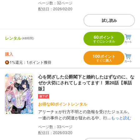
32
配信日：2026/02/20
試し読み
60
ポイント
レンタル
(48時間)
すぐにレンタル
購入
100
ポイント
すぐに購入
1%
還元
：1ポイント獲得
心を閉ざした公爵閣下と婚約したはずなのに、な
ぜか大切にされてしまってます！ 第20話【単話
版】
お得な60ポイントレンタル
アリーチェが行方不明との急報を受けたジョエル。
一連の事件との関連が疑われる中、行...
もっと読む
33
配信日：2026/03/20