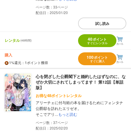
33
配信日：2025/01/20
試し読み
40
ポイント
レンタル
(48時間)
すぐにレンタル
購入
100
ポイント
すぐに購入
1%
還元
：1ポイント獲得
心を閉ざした公爵閣下と婚約したはずなのに、な
ぜか大切にされてしまってます！ 第12話【単話
版】
お得な48ポイントレンタル
アリーチェに付与術の本を届けるためにフォンタナ
公爵邸を訪れたエリゼオ。
そこでアリ...
もっと読む
37
配信日：2025/02/20