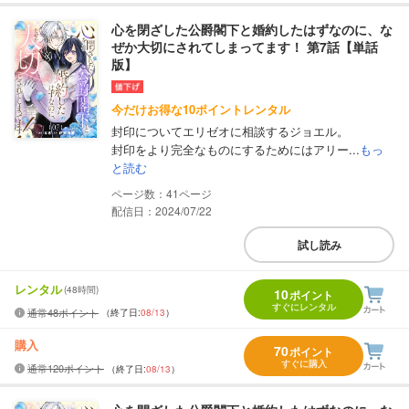
心を閉ざした公爵閣下と婚約したはずなのに、な
ぜか大切にされてしまってます！ 第7話【単話
版】
今だけお得な10ポイントレンタル
封印についてエリゼオに相談するジョエル。
封印をより完全なものにするためにはアリー...
もっ
と読む
41
配信日：2024/07/22
試し読み
レンタル
(48時間)
10
ポイント
すぐにレンタル
通常48ポイント
（終了日:
08/13
）
購入
70
ポイント
すぐに購入
通常120ポイント
（終了日:
08/13
）