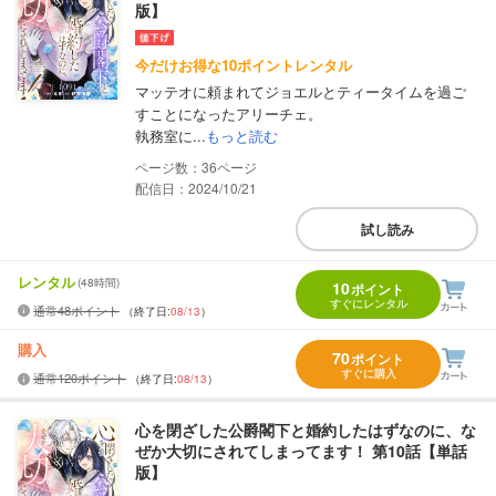
版】
今だけお得な10ポイントレンタル
マッテオに頼まれてジョエルとティータイムを過ご
すことになったアリーチェ。
執務室に...
もっと読む
36
配信日：2024/10/21
試し読み
レンタル
(48時間)
10
ポイント
すぐにレンタル
通常48ポイント
（終了日:
08/13
）
購入
70
ポイント
すぐに購入
通常120ポイント
（終了日:
08/13
）
心を閉ざした公爵閣下と婚約したはずなのに、な
ぜか大切にされてしまってます！ 第10話【単話
版】