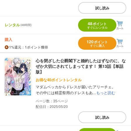
試し読み
48
ポイント
レンタル
(48時間)
すぐにレンタル
購入
120
ポイント
すぐに購入
1%
還元
：1ポイント獲得
心を閉ざした公爵閣下と婚約したはずなのに、な
ぜか大切にされてしまってます！ 第13話【単話
版】
お得な40ポイントレンタル
マダムベッカからドレスが届いたアリーチェ。
その中には精霊祭用のドレスもあ...
もっと読む
35
配信日：2025/05/20
試し読み