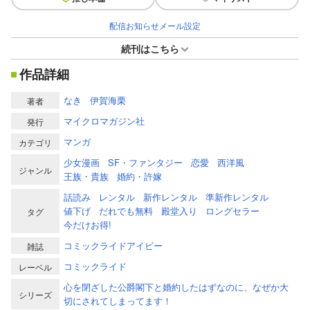
配信お知らせメール設定
続刊はこちら
作品詳細
なき
伊賀海栗
著者
マイクロマガジン社
発行
マンガ
カテゴリ
少女漫画
SF・ファンタジー
恋愛
西洋風
ジャンル
王族・貴族
婚約・許嫁
話読み
レンタル
新作レンタル
準新作レンタル
値下げ
だれでも無料
殿堂入り
ロングセラー
タグ
今だけお得!
コミックライドアイビー
雑誌
コミックライド
レーベル
心を閉ざした公爵閣下と婚約したはずなのに、なぜか大
シリーズ
切にされてしまってます！