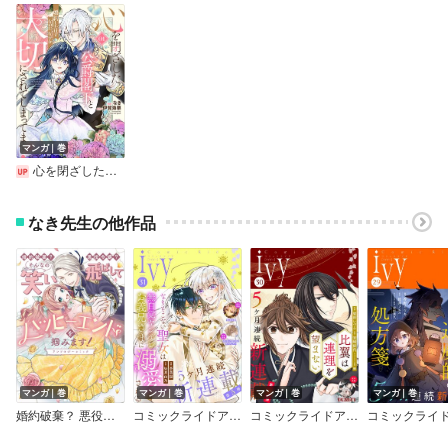
マンガ｜巻
心を閉ざした公爵閣下と婚約したはずなのに、なぜか大切にされてしまってます！【電子限定おまけ付き】【Renta！限定描き下ろし特典付】
なき先生の他作品
マンガ｜巻
マンガ｜巻
マンガ｜巻
マンガ｜巻
婚約破棄？ 悪役令嬢？ そんなの笑い飛ばしてハッピーエンドを掴みます！ アンソロジーコミック
コミックライドアイビー vol.31
コミックライドアイビー vol.30