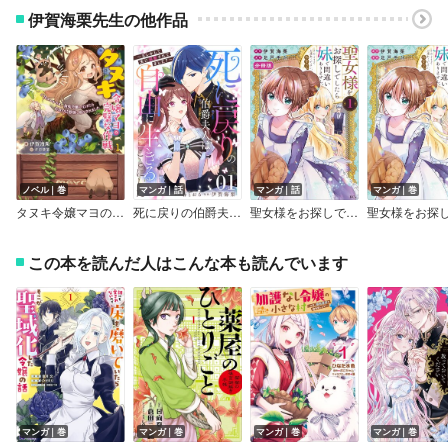
伊賀海栗先生の他作品
ノベル｜巻
マンガ｜話
マンガ｜話
マンガ｜巻
タヌキ令嬢マヨの完璧な作戦 どうもタヌキです。貴族令嬢に化けたら辺境の公爵様に嫁がされました
死に戻りの伯爵夫人は自由に生きることにした～もしかして夫に溺愛されてました？～【単話版】
聖女様をお探しでしたら妹で間違いありません。さあどうぞお連れください、今すぐ。 分冊版
この本を読んだ人はこんな本も読んでいます
マンガ｜巻
マンガ｜巻
マンガ｜巻
マンガ｜巻