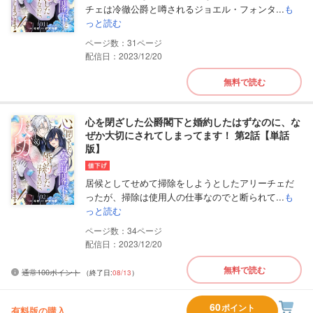
チェは冷徹公爵と噂されるジョエル・フォンタ...
も
っと読む
31
配信日：2023/12/20
無料で読む
心を閉ざした公爵閣下と婚約したはずなのに、な
ぜか大切にされてしまってます！ 第2話【単話
版】
居候としてせめて掃除をしようとしたアリーチェだ
ったが、掃除は使用人の仕事なのでと断られて...
も
っと読む
34
配信日：2023/12/20
無料で読む
通常100ポイント
（終了日:
08/13
）
60
ポイント
有料版の購入