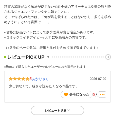
精霊の加護がなく魔法が使えない伯爵令嬢のアリーチェは冷徹公爵と噂
されるジョエル・フォンタナに嫁ぐことに。
そこで告げられたのは、「俺が君を愛することはないから、多くを求め
ぬように」という言葉で――。
※価格は販売サイトによって多少差異が出る場合があります。
※コミックライドアイビーvol.11に収録済みの内容です。
（※各巻のページ数は、表紙と奥付を含め片面で数えています）
レビューPICK UP
※Renta!で購入したユーザーのレビューのみが表示されます
5
あかり
2026-07-29
さん
少し切なくて、続きが読みたくなる作品です。
0
参考になった
人
レビューを見る