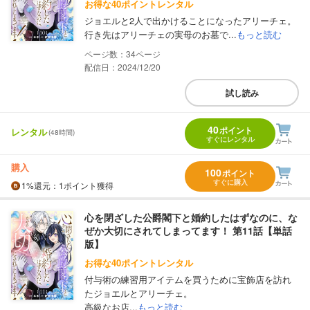
お得な40ポイントレンタル
ジョエルと2人で出かけることになったアリーチェ。
行き先はアリーチェの実母のお墓で...
もっと読む
34
配信日：2024/12/20
試し読み
40
ポイント
レンタル
(48時間)
すぐにレンタル
購入
100
ポイント
すぐに購入
1%
還元
：1ポイント獲得
心を閉ざした公爵閣下と婚約したはずなのに、な
ぜか大切にされてしまってます！ 第11話【単話
版】
お得な40ポイントレンタル
付与術の練習用アイテムを買うために宝飾店を訪れ
たジョエルとアリーチェ。
高級なお店...
もっと読む