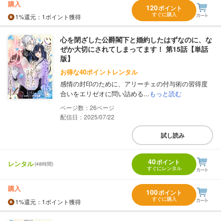
購入
120
ポイント
すぐに購入
1%
還元
：1ポイント獲得
心を閉ざした公爵閣下と婚約したはずなのに、な
ぜか大切にされてしまってます！ 第15話【単話
版】
お得な40ポイントレンタル
感情の封印のために、アリーチェの付与術の習得度
合いをエリゼオに問い詰める...
もっと読む
26
配信日：2025/07/22
試し読み
40
ポイント
レンタル
(48時間)
すぐにレンタル
購入
100
ポイント
すぐに購入
1%
還元
：1ポイント獲得