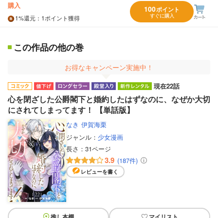
購入
100
ポイント
すぐに購入
1%
還元
：1ポイント獲得
この作品の他の巻
お得なキャンペーン実施中！
現在22話
心を閉ざした公爵閣下と婚約したはずなのに、なぜか大切
にされてしまってます！ 【単話版】
なき
伊賀海栗
ジャンル：
少女漫画
長さ：
31ページ
3.9
(187件)
レビューを書く
推し本棚
マイリスト