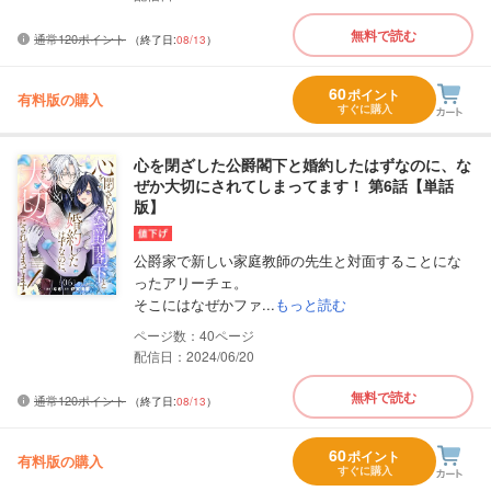
無料で読む
通常120ポイント
（終了日:
08/13
）
60
ポイント
有料版の購入
すぐに購入
心を閉ざした公爵閣下と婚約したはずなのに、な
ぜか大切にされてしまってます！ 第6話【単話
版】
公爵家で新しい家庭教師の先生と対面することにな
ったアリーチェ。
そこにはなぜかファ...
もっと読む
40
配信日：2024/06/20
無料で読む
通常120ポイント
（終了日:
08/13
）
60
ポイント
有料版の購入
すぐに購入