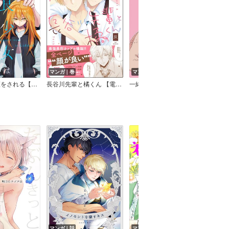
マンガ｜巻
マンガ｜話
マン
不良少女は蓋をされる【連載版】
長谷川先輩と橘くん 【電子限定かきおろし漫画2P付】
一緒にいようよ
マンガ｜話
マンガ｜話
マン