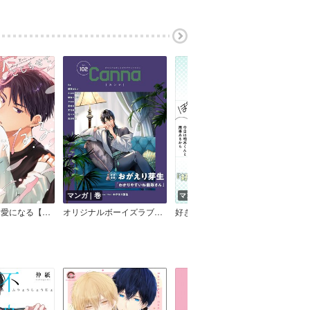
マンガ｜巻
マンガ｜巻
マン
恋こじらせて愛になる【電子限定描き下ろし付き】
オリジナルボーイズラブアンソロジーCanna Vol．102
好きって言うてや、あほんだら