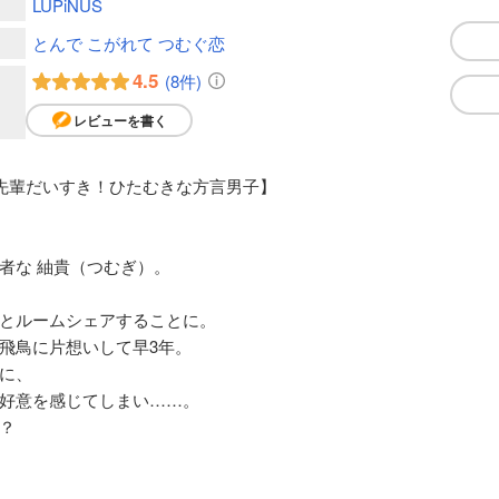
LUPiNUS
とんで こがれて つむぐ恋
4.5
(8件)
レビューを書く
先輩だいすき！ひたむきな方言男子】
者な 紬貴（つむぎ）。
とルームシェアすることに。
飛鳥に片想いして早3年。
に、
好意を感じてしまい……。
？