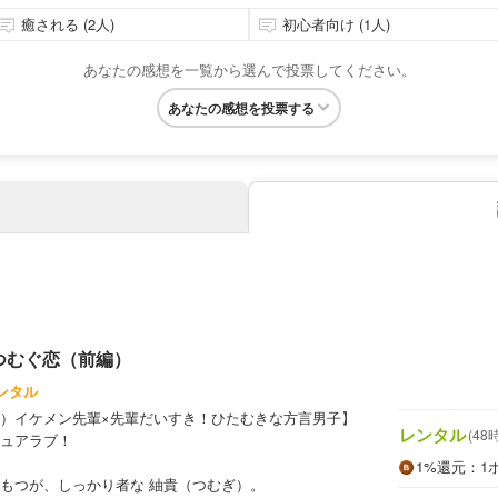
癒される (2人)
初心者向け (1人)
あなたの感想を一覧から選んで投票してください。
あなたの感想を投票する
 つむぐ恋（前編）
ンタル
）イケメン先輩×先輩だいすき！ひたむきな方言男子】
レンタル
(48
ュアラブ！
1%
還元
：1
もつが、しっかり者な 紬貴（つむぎ）。