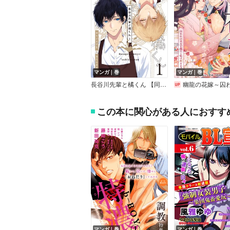
マンガ｜巻
マンガ｜巻
長谷川先輩と橘くん 【同人誌版】
幽龍の花嫁～囚われの巫女が龍王と結
この本に関心がある人におすす
マンガ｜巻
マンガ｜巻