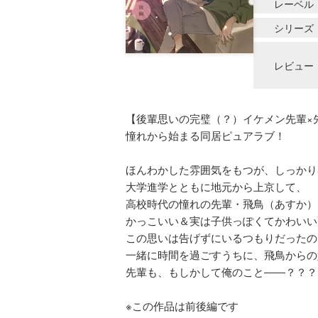
レーベル
シリーズ
レビュー
【後輩思いの完璧（？）イケメン先輩×
憧れから始まる同居ピュアラブ！
ほんわかした雰囲気をもつが、しっかり
大学進学とともに地元から上京して、
高校時代の憧れの先輩・飛鳥（あすか）
かっこいい＆実は子供っぽくてかわいい
この思いは告げずにいるつもりだったの
一緒に時間を過ごすうちに、飛鳥からの
先輩も、もしかして俺のこと――？？？
※この作品は前後編です