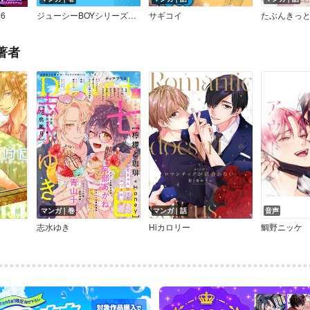
6
ジューシーBOYシリーズ【合本版】
サギコイ
著者
マンガ｜巻
マンガ｜話
音声
志水ゆき
Hiカロリー
鯛野ニッケ