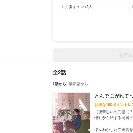
胸キュン (2人)
巻読み
全2話
1話から
最新話から
とんで こがれて
お得な160ポイントレ
【後輩思いの完璧（？
憧れから始まる同居ピ
ほんわかした雰囲気を