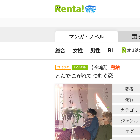
マンガ・ノベル
総合
女性
男性
BL
【
全2話
】
完結
とんで こがれて つむぐ恋
著者
発行
カテゴリ
ジャンル
タグ