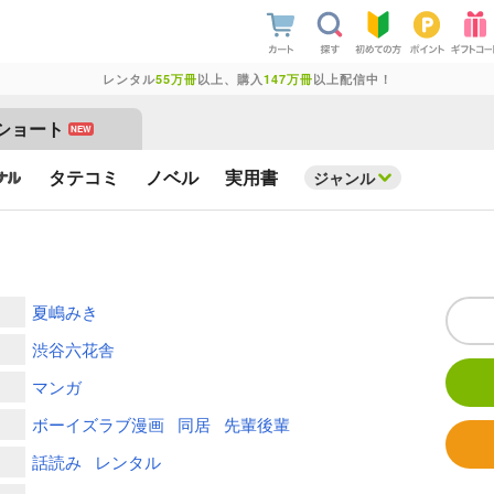
レンタル
55万冊
以上、購入
147万冊
以上配信中！
ショート
NEW
タテコミ
ノベル
実用書
ジャンル
夏嶋みき
渋谷六花舎
マンガ
ボーイズラブ漫画
同居
先輩後輩
話読み
レンタル