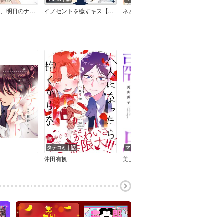
たぶんきっと、明日のナズナは
イノセントを穢すキス【20P小冊子】
ネムリ姫は王子様！…って勝手に俺の嫁になるんじゃねぇ！！
タテコミ｜話
マンガ｜巻
音声
沖田有帆
美山薫子
ため