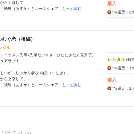
から上京して、
購入
・飛鳥（あすか）とルームシェア...
もっと読む
1%
還元
：2
 つむぐ恋（後編）
ンタル
）イケメン先輩×先輩だいすき！ひたむきな方言男子】
レンタル
(48
ュアラブ！
1%
還元
：1
もつが、しっかり者な 紬貴（つむぎ）。
から上京して、
購入
・飛鳥（あすか）とルームシェア...
もっと読む
1%
還元
：2
 こがれて つむぐ恋