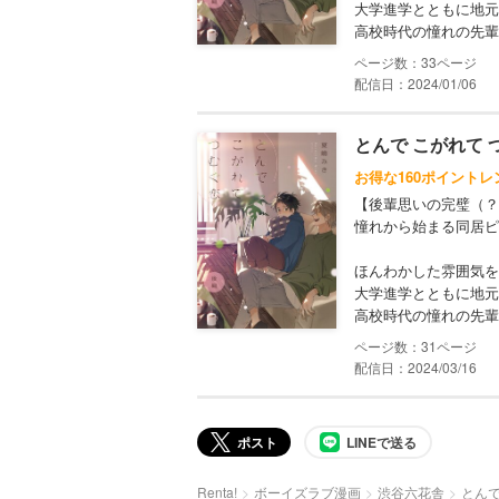
大学進学とともに地元
高校時代の憧れの先輩
33
配信日：2024/01/06
とんで こがれて
お得な160ポイントレ
【後輩思いの完璧（？
憧れから始まる同居ピ
ほんわかした雰囲気を
大学進学とともに地元
高校時代の憧れの先輩
31
配信日：2024/03/16
ポスト
LINEで送る
Renta!
ボーイズラブ漫画
渋谷六花舎
とんで