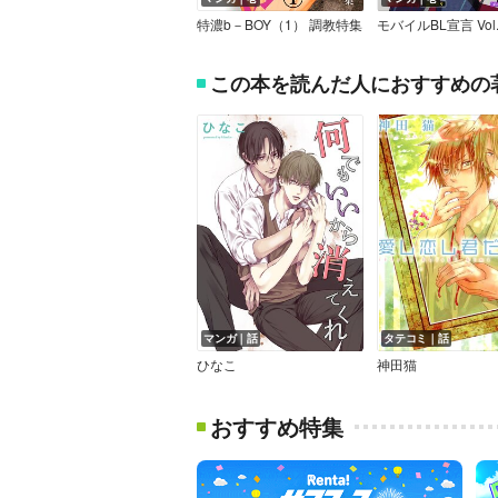
特濃b－BOY（1） 調教特集
モバイルBL宣言 Vol.
この本を読んだ人におすすめの
マンガ｜話
タテコミ｜話
ひなこ
神田猫
おすすめ特集