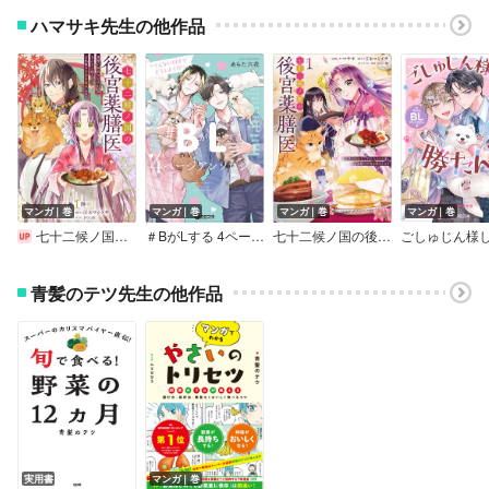
ハマサキ先生の他作品
マンガ｜巻
マンガ｜巻
マンガ｜巻
マンガ｜巻
七十二候ノ国の後宮薬膳医 ～見習い陶仙女ですが、もふもふ達とお妃様の問題を解決します～
＃BがLする 4ページアンソロジー ～こんなに好きでどうしよう！？～
七十二候ノ国の後宮薬膳医 ～見習い陶仙女ですが、もふもふ達とお妃様の問題を解決します～【単行本】
青髪のテツ先生の他作品
実用書
マンガ｜巻