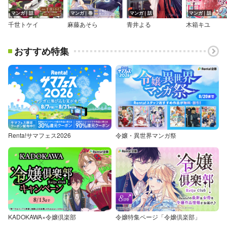
マンガ｜話
マンガ｜巻
マンガ｜話
マンガ｜話
千世トケイ
麻藤あそら
青井よる
木箱キユ
おすすめ特集
Renta!サマフェス2026
令嬢・異世界マンガ祭
KADOKAWA×令嬢倶楽部
令嬢特集ページ「令嬢倶楽部」