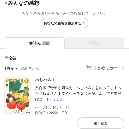
みんなの感想
あなたの感想を一覧から選んで投票してください。
あなたの感想を投票する
話読み
巻読み
全2巻
まとめてカート
1巻から
最新巻から
べじハム 1
八百屋で野菜と間違え『べじハム』を買ってしまっ
たおねえさん！マイペースなじゃがハム 泣き虫だ
けど...
もっと読む
143
配信日：2023/11/29
試し読み