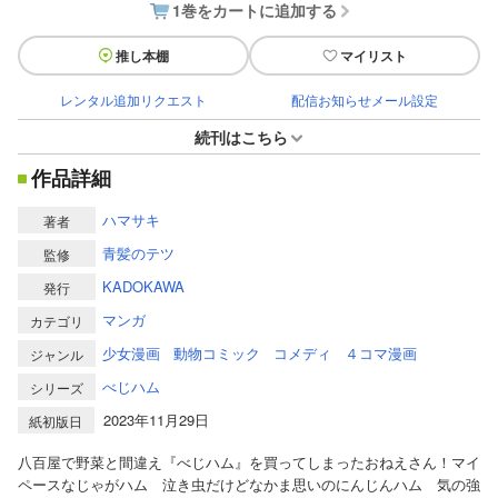
1巻をカートに追加する
推し本棚
マイリスト
レンタル追加リクエスト
配信お知らせメール設定
続刊はこちら
作品詳細
ハマサキ
著者
青髪のテツ
監修
KADOKAWA
発行
マンガ
カテゴリ
少女漫画
動物コミック
コメディ
４コマ漫画
ジャンル
べじハム
シリーズ
2023年11月29日
紙初版日
八百屋で野菜と間違え『べじハム』を買ってしまったおねえさん！マイ
ペースなじゃがハム 泣き虫だけどなかま思いのにんじんハム 気の強