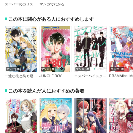
スーパーのカリスマバイヤー直伝！ 旬で食べる！野菜の12ヵ月（大和出版）
マンガでわかる やさいのトリセツ 野菜のプロが教える選び方・保存法・無駄なくおいしく食べるコツ
この本に関心がある人におすすめします
マンガ｜巻
マンガ｜巻
マンガ｜巻
マンガ｜巻
一途な彼と紡ぐ運命の恋 ～軍服男子アンソロジー～
JUNGLE BOY
エスパーハイスクール
DRAMAtical M
この本を読んだ人におすすめの著者