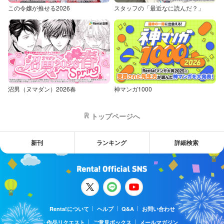
この令嬢が推せる2026
スタッフの「最近なに読んだ？」
沼男（ヌマダン）2026春
神マンガ1000
トップページへ
新刊
ランキング
詳細検索
Renta!について
ヘルプ
Q&A
お問い合わせ
作品リクエスト
ご意見ボックス
メールマガジン