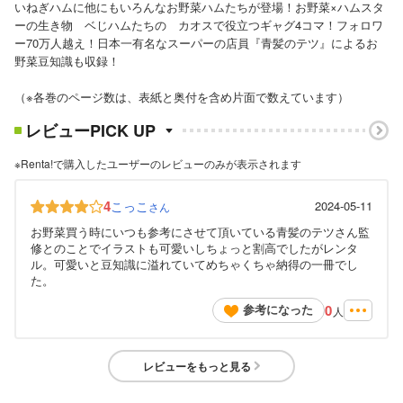
いねぎハムに他にもいろんなお野菜ハムたちが登場！お野菜×ハムスタ
ーの生き物 ベじハムたちの カオスで役立つギャグ4コマ！フォロワ
ー70万人越え！日本一有名なスーパーの店員『青髪のテツ』によるお
野菜豆知識も収録！
（※各巻のページ数は、表紙と奥付を含め片面で数えています）
レビューPICK UP
※Renta!で購入したユーザーのレビューのみが表示されます
4
こっこ
2024-05-11
さん
お野菜買う時にいつも参考にさせて頂いている青髪のテツさん監
修とのことでイラストも可愛いしちょっと割高でしたがレンタ
ル。可愛いと豆知識に溢れていてめちゃくちゃ納得の一冊でし
た。
0
参考になった
人
レビューをもっと見る