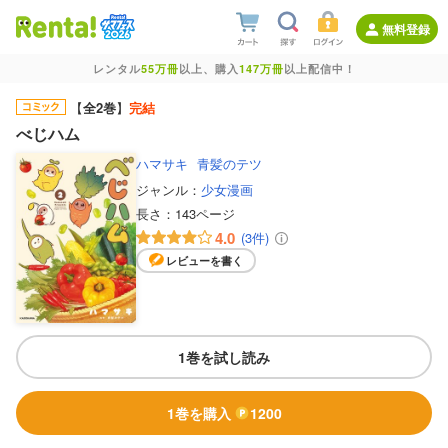
無料登録
レンタル
55万冊
以上、購入
147万冊
以上配信中！
【
全2巻
】
完結
べじハム
ハマサキ
青髪のテツ
ジャンル：
少女漫画
長さ：
143ページ
4.0
(3件)
レビューを書く
1巻を試し読み
1巻を購入
1200