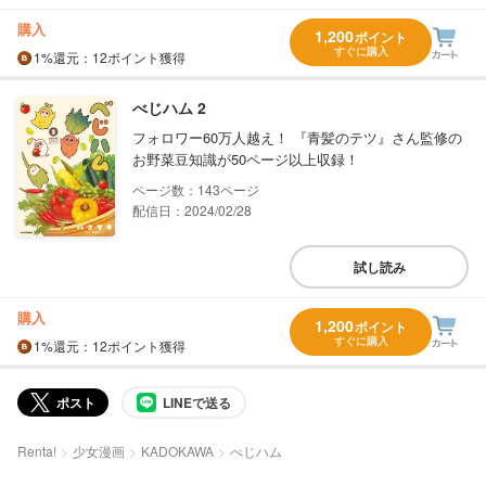
購入
1,200
ポイント
すぐに購入
1%
還元
：12ポイント獲得
べじハム 2
フォロワー60万人越え！ 『青髪のテツ』さん監修の
お野菜豆知識が50ページ以上収録！
143
配信日：2024/02/28
試し読み
購入
1,200
ポイント
すぐに購入
1%
還元
：12ポイント獲得
ポスト
LINEで送る
Renta!
少女漫画
KADOKAWA
べじハム