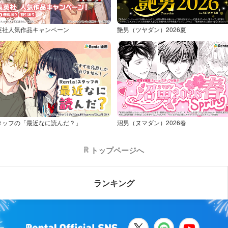
英社人気作品キャンペーン
艶男（ツヤダン）2026夏
タッフの「最近なに読んだ？」
沼男（ヌマダン）2026春
トップページへ
ランキング