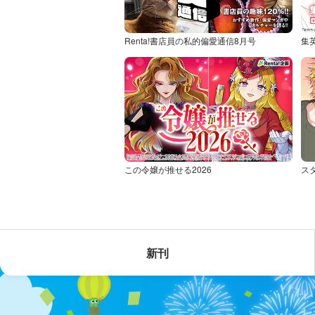
Renta!書店員の私的偏愛通信8月号
集
この令嬢が推せる2026
ス
新刊