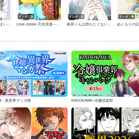
マンガ｜話
マンガ｜話
マンガ｜巻
〆切おわりの恋はあまい【マイクロ】
Love Jossie 月光浪漫～異世界でモテキはじめました！～
春原くんは勃ちたくないのに【マイクロ】
ぬくもりの
嬢・異世界マンガ祭
KADOKAWA×令嬢倶楽部