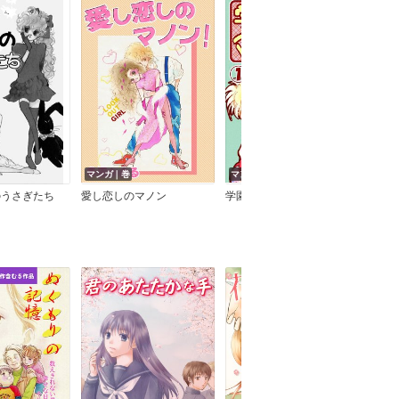
マンガ｜巻
マンガ｜巻
マン
のうさぎたち
愛し恋しのマノン
学園マジック
かわ