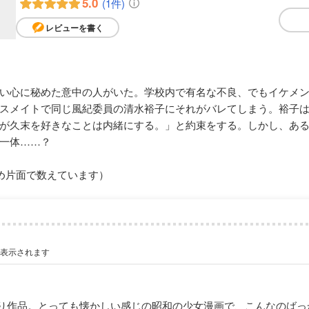
5.0
(1件)
レビューを書く
い心に秘めた意中の人がいた。学校内で有名な不良、でもイケメ
スメイトで同じ風紀委員の清水裕子にそれがバレてしまう。裕子
が久末を好きなことは内緒にする。」と約束をする。しかし、あ
一体……？
め片面で数えています）
が表示されます
読切り作品。とっても懐かしい感じの昭和の少女漫画で、こんなのば