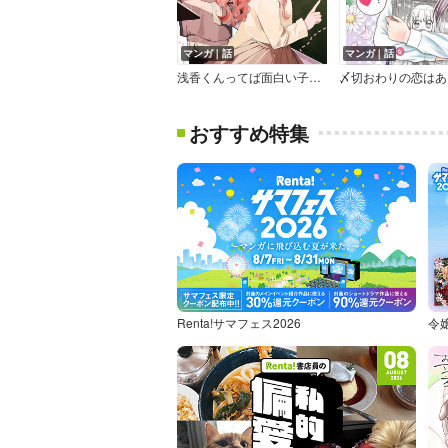
マンガ｜話
マンガ｜話
浅香くんってば面白い子☆【単話版】
おすすめ特集
Renta!サマフェス2026
令