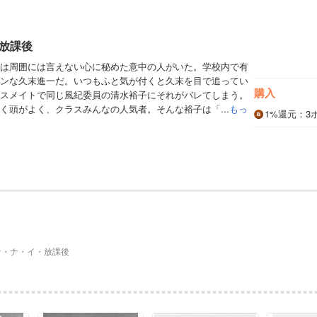
放課後
は周囲には言えない心に秘めた意中の人がいた。学校内で有
ンな久末進一だ。いつもふと気が付くと久末を目で追ってい
購入
スメイトで同じ風紀委員の清水裕子にそれがバレてしまう。
く頭がよく、クラスみんなの人気者。そんな裕子は「...
もっ
1%
還元
：3
ケ・ナ・イ・放課後