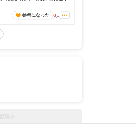
参考になった
0
人
話読み