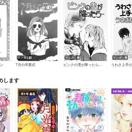
マンガ｜話
マンガ｜巻
マンガ｜巻
ン
7月の卒業式
ピンクの雪が降ったら…
うわさ上手
めします