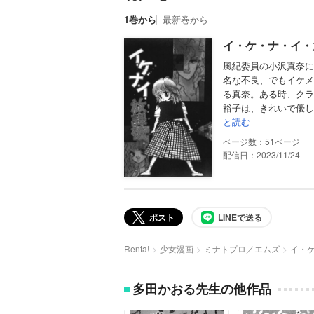
1巻から
最新巻から
イ・ケ・ナ・イ・
風紀委員の小沢真奈に
名な不良、でもイケメ
る真奈。ある時、クラ
裕子は、きれいで優し
と読む
51
配信日：2023/11/24
ポスト
LINEで送る
Renta!
少女漫画
ミナトプロ／エムズ
イ・
多田かおる先生の他作品