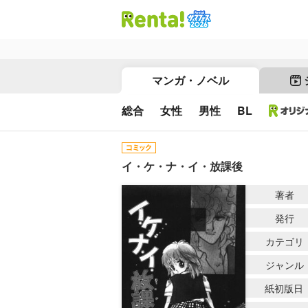
マンガ・ノベル
総合
女性
男性
BL
イ・ケ・ナ・イ・放課後
著者
発行
カテゴリ
ジャンル
紙初版日