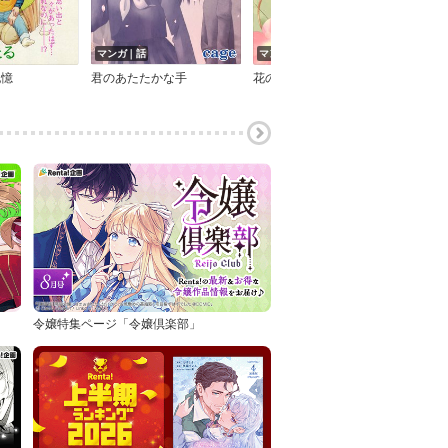
マンガ｜話
マンガ｜話
マン
記憶
君のあたたかな手
花の雨
令嬢特集ページ「令嬢倶楽部」