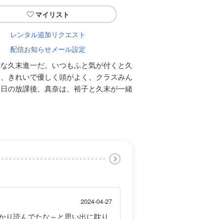
マイリスト
レンタル追加リクエスト
配信お知らせメール設定
ンな久末進一だ。いつもふと気が付くと久
は、きれいで優しく頭がよく、クラスみん
る日の放課後、真奈は、裕子と久末が一緒
2024-04-27
っかり読んでたな～と思い出に耽り