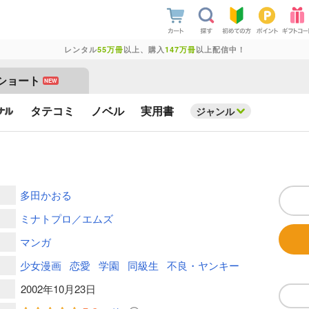
レンタル
55万冊
以上、購入
147万冊
以上配信中！
ショート
NEW
タテコミ
ノベル
実用書
ジャンル
多田かおる
ミナトプロ／エムズ
マンガ
少女漫画
恋愛
学園
同級生
不良・ヤンキー
2002年10月23日