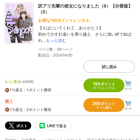
訳アリ先輩の彼女になりました（8）【分冊版】
（5）
お得な160ポイントレンタル
【そばにいてくれて、ありがとう】
初めてのすれ違いを乗り越え、さらに強い絆で結ば
れ...
もっと読む
28
配信日：2024/04/30
試し読み
レンタル
(48時間)
160
ポイント
すぐにレンタル
1%
還元
：1ポイント獲得
購入
200
ポイント
すぐに購入
1%
還元
：2ポイント獲得
ポスト
LINEで送る
Renta!
少女漫画
ふゅーじょんぷろだくと
訳アリ先輩の彼女になりました