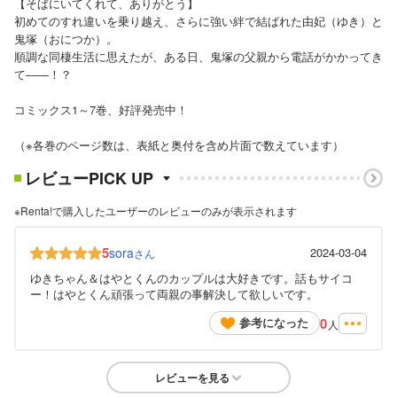
【そばにいてくれて、ありがとう】
初めてのすれ違いを乗り越え、さらに強い絆で結ばれた由妃（ゆき）と
鬼塚（おにつか）。
順調な同棲生活に思えたが、ある日、鬼塚の父親から電話がかかってき
て――！？
コミックス1～7巻、好評発売中！
（※各巻のページ数は、表紙と奥付を含め片面で数えています）
レビューPICK UP
※Renta!で購入したユーザーのレビューのみが表示されます
5
sora
2024-03-04
さん
ゆきちゃん＆はやとくんのカップルは大好きです。話もサイコ
ー！はやとくん頑張って両親の事解決して欲しいです。
0
参考になった
人
レビューを見る