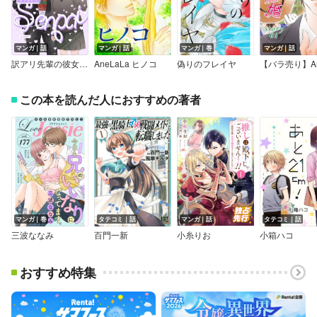
マンガ｜話
マンガ｜話
マンガ｜巻
マンガ｜話
訳アリ先輩の彼女になりました（6）【分冊版】
AneLaLa ヒノコ
偽りのフレイヤ
この本を読んだ人におすすめの著者
マンガ｜巻
タテコミ｜話
マンガ｜話
タテコミ｜話
三波ななみ
百門一新
小糸りお
小箱ハコ
おすすめ特集