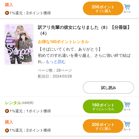
購入
200
ポイント
すぐに購入
1%
還元
：2ポイント獲得
訳アリ先輩の彼女になりました（8）【分冊版】
（4）
お得な160ポイントレンタル
【そばにいてくれて、ありがとう】
初めてのすれ違いを乗り越え、さらに強い絆で結ば
れ...
もっと読む
28
配信日：2024/03/28
試し読み
レンタル
(48時間)
160
ポイント
すぐにレンタル
1%
還元
：1ポイント獲得
購入
200
ポイント
すぐに購入
1%
還元
：2ポイント獲得