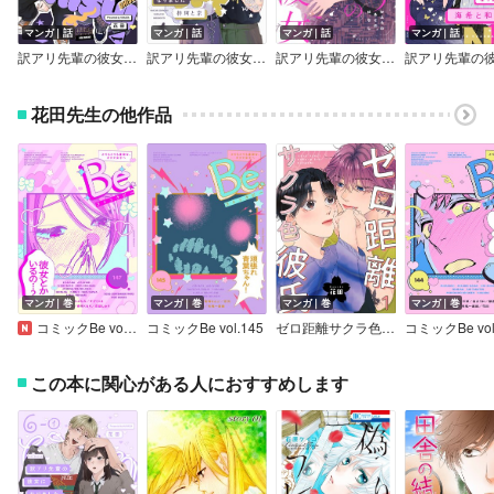
マンガ｜話
マンガ｜話
マンガ｜話
マンガ｜話
訳アリ先輩の彼女になりました －穂岳と紫翠－
訳アリ先輩の彼女になりました －柊珂と京－
訳アリ先輩の彼女になりました（番外編）
花田先生の他作品
マンガ｜巻
マンガ｜巻
マンガ｜巻
マンガ｜巻
コミックBe vol.147
コミックBe vol.145
ゼロ距離サクラ色彼氏
コミックBe vol
この本に関心がある人におすすめします