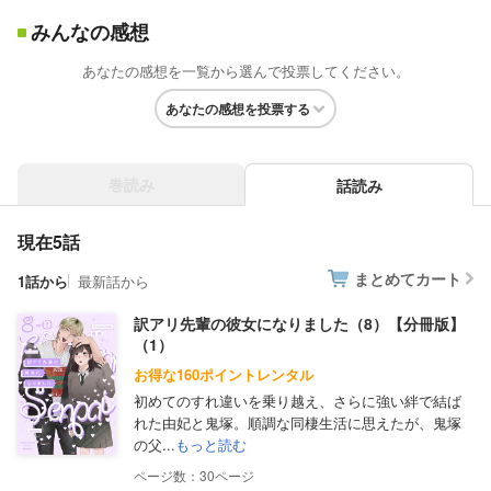
みんなの感想
あなたの感想を一覧から選んで投票してください。
あなたの感想を投票する
巻読み
話読み
現在5話
まとめてカート
1話から
最新話から
訳アリ先輩の彼女になりました（8）【分冊版】
（1）
お得な160ポイントレンタル
初めてのすれ違いを乗り越え、さらに強い絆で結ば
れた由妃と鬼塚。順調な同棲生活に思えたが、鬼塚
の父...
もっと読む
30