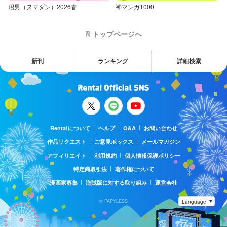
沼男（ヌマダン）2026春
神マンガ1000
トップページへ
新刊
ランキング
詳細検索
Renta!について
ヘルプ
Q&A
お問い合わせ
作品リクエスト
ご意見ボックス
メールマガジン
アフィリエイト
利用規約
個人情報保護ポリシー
特定商取引法
著作権について
漫画家募集
海賊版に対する取り組み
運営会社
© PAPYLESS