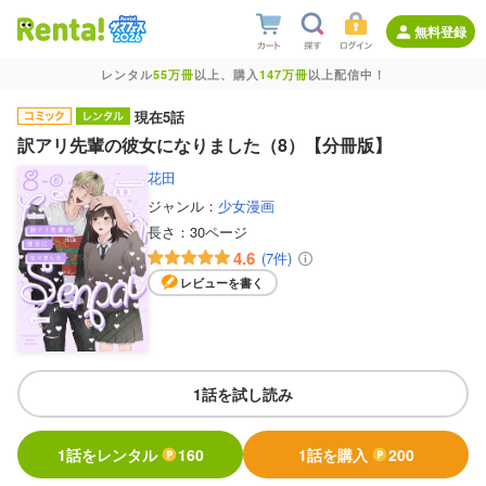
無料登録
レンタル
55万冊
以上、購入
147万冊
以上配信中！
現在5話
訳アリ先輩の彼女になりました（8）【分冊版】
花田
ジャンル：
少女漫画
長さ：
30ページ
4.6
(7件)
レビューを書く
1話を試し読み
1話をレンタル
160
1話を購入
200