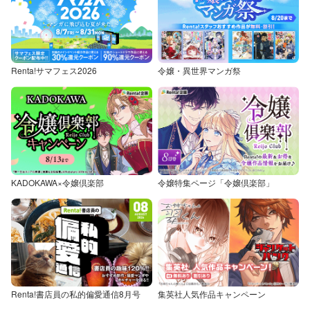
Renta!サマフェス2026
令嬢・異世界マンガ祭
KADOKAWA×令嬢倶楽部
令嬢特集ページ「令嬢倶楽部」
Renta!書店員の私的偏愛通信8月号
集英社人気作品キャンペーン