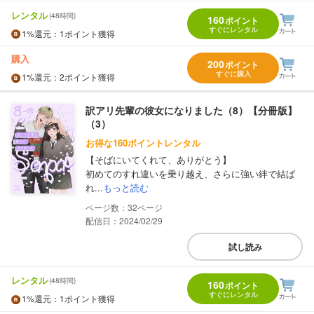
レンタル
(48時間)
160
ポイント
すぐにレンタル
1%
還元
：1ポイント獲得
購入
200
ポイント
すぐに購入
1%
還元
：2ポイント獲得
訳アリ先輩の彼女になりました（8）【分冊版】
（3）
お得な160ポイントレンタル
【そばにいてくれて、ありがとう】
初めてのすれ違いを乗り越え、さらに強い絆で結ば
れ...
もっと読む
32
配信日：2024/02/29
試し読み
レンタル
(48時間)
160
ポイント
すぐにレンタル
1%
還元
：1ポイント獲得