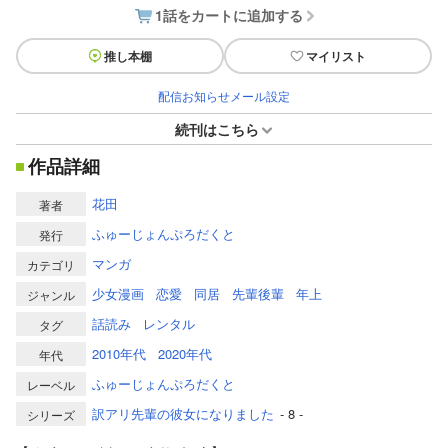
1話をカートに追加する
推し本棚
マイリスト
配信お知らせメール設定
続刊はこちら
作品詳細
花田
著者
ふゅーじょんぷろだくと
発行
マンガ
カテゴリ
少女漫画
恋愛
同居
先輩後輩
年上
ジャンル
話読み
レンタル
タグ
2010年代
2020年代
年代
ふゅーじょんぷろだくと
レーベル
訳アリ先輩の彼女になりました
- 8 -
シリーズ