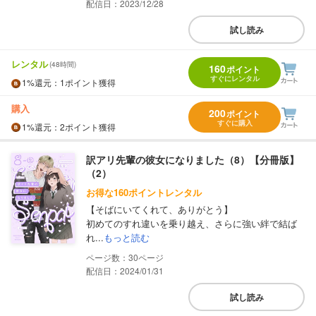
配信日：2023/12/28
試し読み
レンタル
(48時間)
160
ポイント
すぐにレンタル
1%
還元
：1ポイント獲得
購入
200
ポイント
すぐに購入
1%
還元
：2ポイント獲得
訳アリ先輩の彼女になりました（8）【分冊版】
（2）
お得な160ポイントレンタル
【そばにいてくれて、ありがとう】
初めてのすれ違いを乗り越え、さらに強い絆で結ば
れ...
もっと読む
30
配信日：2024/01/31
試し読み