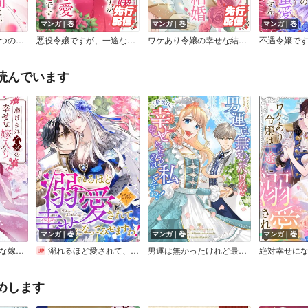
マンガ｜巻
マンガ｜巻
マンガ｜巻
悪役令嬢ですが、いつの間にか愛されルートにはまりました！？ ネクストFアンソロジー
悪役令嬢ですが、一途な愛に今はとても幸せです！ ネクストFアンソロジー
ワケあり令嬢の幸せな結婚 ～身分を超えて、王子さまに見初められました～ ネクストFアンソロジー
読んでいます
マンガ｜巻
マンガ｜巻
マンガ｜巻
虐げられ乙女の幸せな嫁入り アンソロジーコミック
溺れるほど愛されて、幸せになってみせますわ！アンソロジーコミック
男運は無かったけれど最後に幸せになるのは私ですわ！ アンソロジーコミック
めします