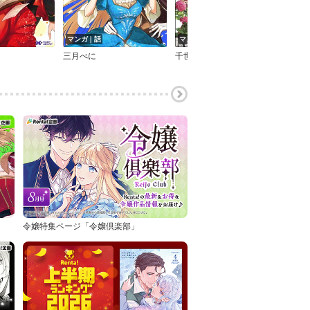
マンガ｜話
マンガ｜話
タテ
三月べに
千世トケイ
轟斗
令嬢特集ページ「令嬢倶楽部」