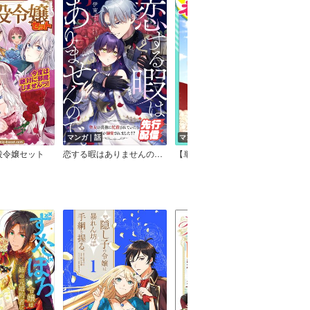
マンガ｜話
マンガ｜話
マン
役令嬢セット
恋する暇はありませんので。～聖女の責務に忙殺されていたら、なぜか溺愛されました！？～
【単話売】悪役令嬢なのにビビリすぎてやらかした結果、皇帝に愛されてしまった