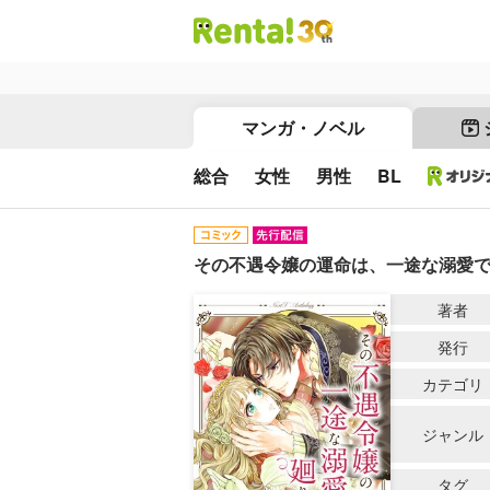
マンガ・ノベル
総合
女性
男性
BL
その不遇令嬢の運命は、一途な溺愛で
著者
発行
カテゴリ
ジャンル
タグ