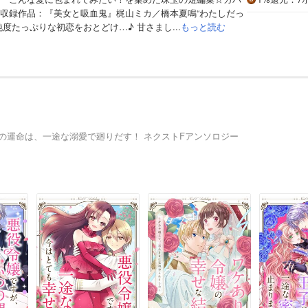
収録作品：『美女と吸血鬼』梶山ミカ／橋本夏鳴“わたしだっ
度たっぷりな初恋をおとどけ…♪ 甘さまし...
もっと読む
の運命は、一途な溺愛で廻りだす！ ネクストFアンソロジー