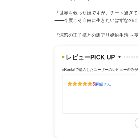
『世界を救った姫ですが、チート過ぎて
――今度こそ自由に生きたいはずなのに
『深窓の王子様との訳アリ婚約生活 ～夢も
レビューPICK UP
※Renta!で購入したユーザーのレビューのみ
5
麻績
さん