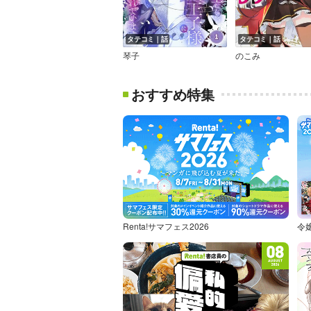
タテコミ｜話
タテコミ｜話
琴子
のこみ
おすすめ特集
Renta!サマフェス2026
令