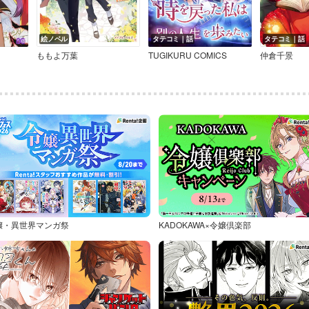
絵ノベル
タテコミ｜話
タテコミ｜話
ももよ万葉
TUGIKURU COMICS
仲倉千景
嬢・異世界マンガ祭
KADOKAWA×令嬢倶楽部