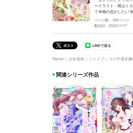
ーイラスト：梶山ミカ
て本物の恋がしたい”純
160
配信日：2023/11/17
ポスト
LINEで送る
Renta!
少女漫画
ジャイブ
その不遇令嬢
関連シリーズ作品