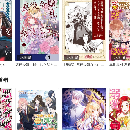
マンガ｜話
マンガ｜話
マンガ｜巻
ない
悪役令嬢に転生した私と悪役王子に転生した俺【分冊版】
【単話】悪役令嬢なのに溺愛されてます？ 『悪役令嬢に強制的に転生させられましたが隠れキャラと幸せになります！！』
異世界村 悪
著者