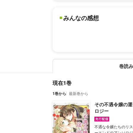
みんなの感想
巻読
現在1巻
1巻から
最新巻から
その不遇令嬢の運
ロジー
不遇な令嬢たちのリス
ーエンドのアンソロジ