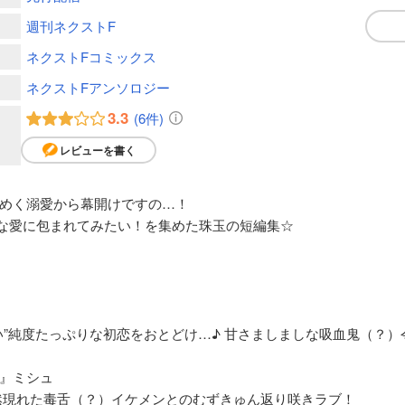
週刊ネクストF
ネクストFコミックス
ネクストFアンソロジー
3.3
(6件)
レビューを書く
めく溺愛から幕開けですの…！
んな愛に包まれてみたい！を集めた珠玉の短編集☆
い”純度たっぷりな初恋をおとどけ…♪ 甘さましましな吸血鬼（？）
』ミシュ
然現れた毒舌（？）イケメンとのむずきゅん返り咲きラブ！