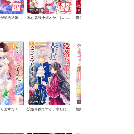
マンガ｜巻
マンガ｜巻
マン
不遇令嬢ですが契約結婚を始めたら王子の一途な蜜愛が止まりません ネクストFアンソロジー
私が悪役令嬢とか、おハーブですわ！ 溺愛ルートつかんでみせましょう！ ネクストFアンソロジー
貴公子様と初恋契約 ～運命は甘くキスでめざめて～ ネクストFアンソロジー
マンガ｜巻
マンガ｜巻
マン
絶対幸せになりますわ！ ワケあり令嬢は一途に溺愛される アンソロジーコミック
没落令嬢ですが、幸せになってみせますわ！ アンソロジー 3
婚約破棄？ 悪役令嬢？ そんなの笑い飛ばしてハッピーエンドを掴みます！ アンソロジーコミック