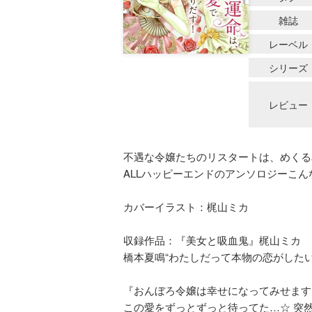
雑誌
レーベル
シリーズ
レビュー
不遇な令嬢たちのリスタートは、めくる
ALLハッピーエンドのアンソロジーこ
カバーイラスト：梶山ミカ
収録作品：『美女と吸血鬼』梶山ミカ
橋本夏鳴“わたしだって本物の恋がした
『おんぼろ令嬢は幸せになってみせます
この愛をずっとずっと待ってた…☆ 突