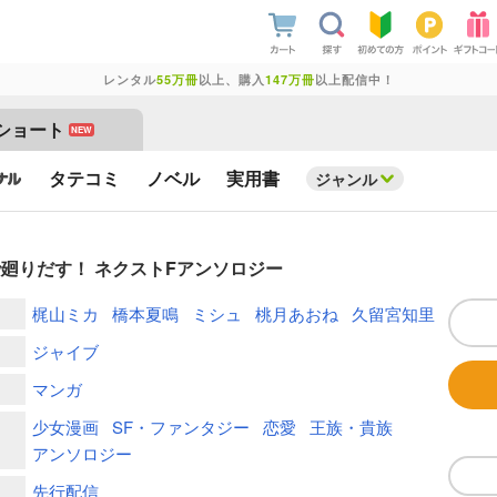
レンタル
55万冊
以上、購入
147万冊
以上配信中！
ショート
NEW
タテコミ
ノベル
実用書
ジャンル
廻りだす！ ネクストFアンソロジー
梶山ミカ
橋本夏鳴
ミシュ
桃月あおね
久留宮知里
ジャイブ
マンガ
少女漫画
SF・ファンタジー
恋愛
王族・貴族
アンソロジー
先行配信