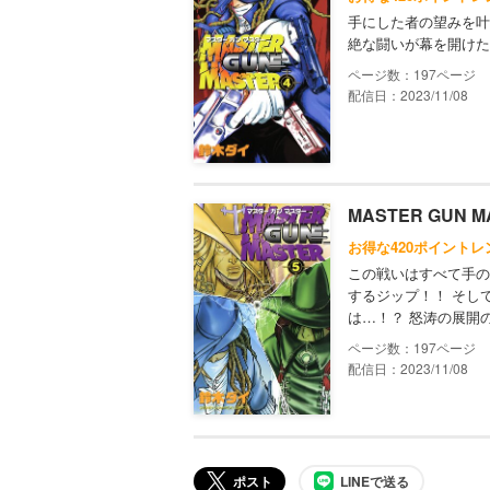
手にした者の望みを叶
絶な闘いが幕を開けた
197
配信日：2023/11/08
MASTER GUN M
お得な420ポイントレ
この戦いはすべて手の
するジップ！！ そし
は…！？ 怒涛の展開
197
配信日：2023/11/08
ポスト
LINEで送る