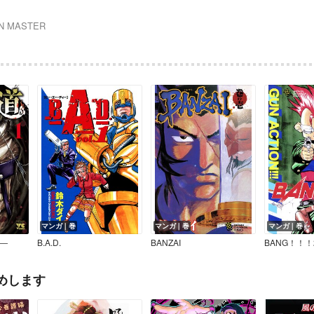
N MASTER
マンガ｜巻
マンガ｜巻
マンガ｜巻
―
B.A.D.
BANZAI
BANG！！！
めします