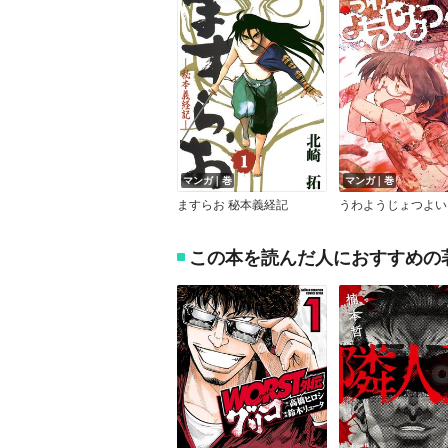
マンガ｜巻
マンガ｜巻
ますらお 秘本義経記
うわようじょつよい
この本を読んだ人におすすめの