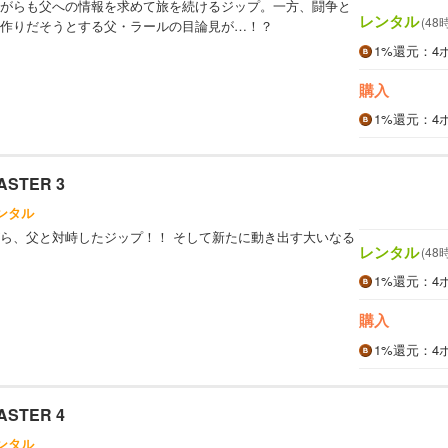
がらも父への情報を求めて旅を続けるジップ。一方、闘争と
レンタル
(48
作りだそうとする父・ラールの目論見が…！？
1%
還元
：4
購入
1%
還元
：4
ASTER 3
ンタル
ら、父と対峙したジップ！！ そして新たに動き出す大いなる
レンタル
(48
1%
還元
：4
購入
1%
還元
：4
ASTER 4
ンタル