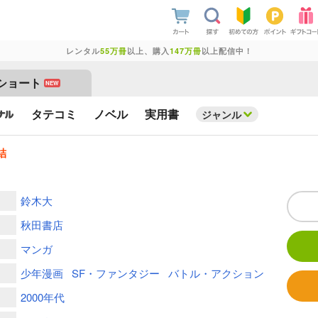
レンタル
55万冊
以上、購入
147万冊
以上配信中！
ショート
NEW
タテコミ
ノベル
実用書
ジャンル
結
鈴木大
秋田書店
マンガ
少年漫画
SF・ファンタジー
バトル・アクション
2000年代