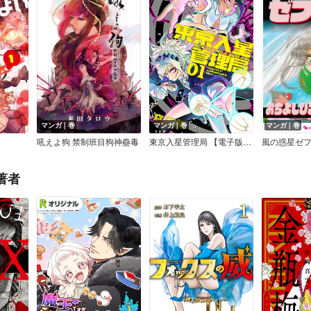
マンガ｜巻
マンガ｜巻
マンガ｜巻
吼えよ狗 禁制班目狗神蠱毒
東京入星管理局 【電子版限定特典付き】
風の惑星ゼ
著者