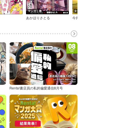
マンガ｜巻
タテコミ｜話
マン
あかほりさとる
今井大輔
坂辺
Renta!書店員の私的偏愛通信8月号