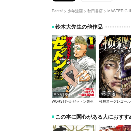
Renta!
少年漫画
秋田書店
MASTER GU
鈴木大先生の他作品
マンガ｜巻
マンガ｜巻
WORST外伝 ゼットン先生
極殺道―グレゴール
この本に関心がある人におすす