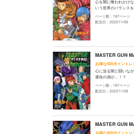
心を闇に喰われかけな
いう世界のバランスを
197
配信日：2023/11/08
MASTER GUN M
お得な420ポイントレ
心に迫る闇と闘いなが
運命の渦が…！？
197
配信日：2023/11/08
MASTER GUN M
お得な420ポイントレ