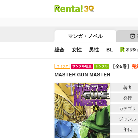
マンガ・ノベル
総合
女性
男性
BL
【
全5巻
】
完
MASTER GUN MASTER
著者
発行
カテゴリ
ジャンル
年代