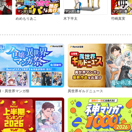
マンガ｜話
マンガ｜巻
マンガ｜巻
めめもりあこ
木下半太
竹崎真実
嬢・異世界マンガ祭
異世界ギルドニュース