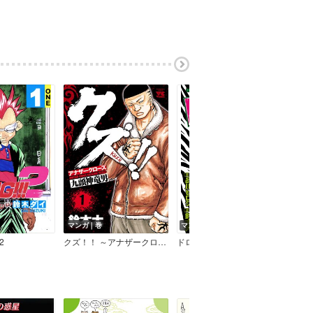
マンガ｜巻
マンガ｜巻
マン
2
クズ！！ ～アナザークローズ九頭神竜男～
ドロップOG
クロー