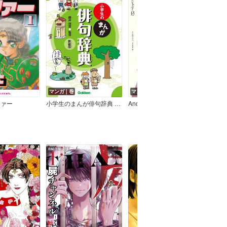
マンガ｜巻
マンガ｜巻
マン
ファー
小学生のまんが俳句辞典 新装版
Another 0
Qの