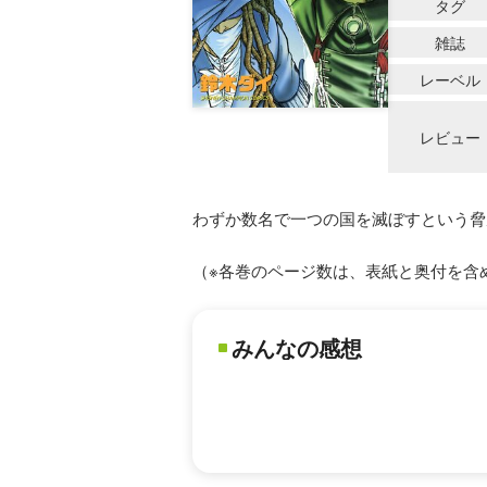
タグ
雑誌
レーベル
レビュー
わずか数名で一つの国を滅ぼすという脅威
（※各巻のページ数は、表紙と奥付を含
みんなの感想