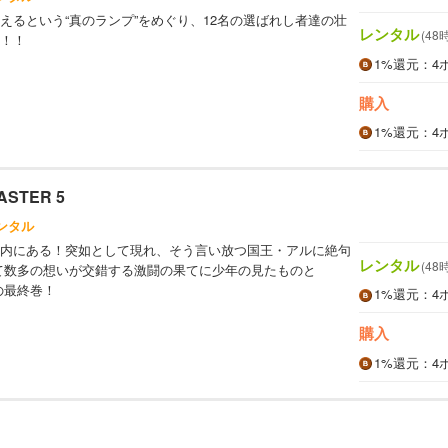
えるという“真のランプ”をめぐり、12名の選ばれし者達の壮
レンタル
(48
！！
1%
還元
：4
購入
1%
還元
：4
ASTER 5
ンタル
内にある！突如として現れ、そう言い放つ国王・アルに絶句
レンタル
(48
て数多の想いが交錯する激闘の果てに少年の見たものと
の最終巻！
1%
還元
：4
購入
1%
還元
：4