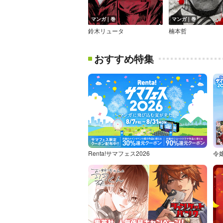
マンガ｜巻
マンガ｜巻
鈴木リュータ
楠本哲
おすすめ特集
Renta!サマフェス2026
令