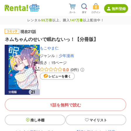
無料登録
レンタル
55万冊
以上、購入
147万冊
以上配信中！
現在21話
ネムちゃんのせいで眠れないっ！【分冊版】
もこやま仁
ジャンル：
少年漫画
長さ：
15ページ
0.0
(0件)
レビューを書く
1話を無料で読む
推し本棚
マイリスト