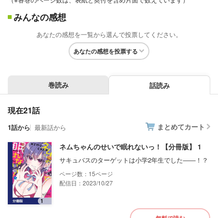
みんなの感想
あなたの感想を一覧から選んで投票してください。
あなたの感想を投票する
巻読み
話読み
現在21話
まとめてカート
1話から
最新話から
ネムちゃんのせいで眠れないっ！【分冊版】 1
サキュバスのターゲットは小学2年生でした――！？
15
配信日：2023/10/27
無料で読む