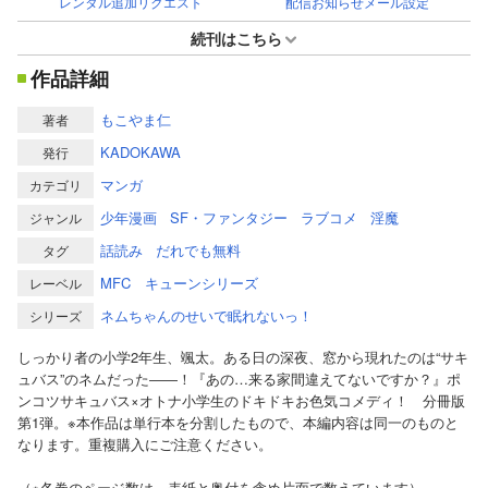
レンタル追加リクエスト
配信お知らせメール設定
続刊はこちら
作品詳細
もこやま仁
著者
KADOKAWA
発行
マンガ
カテゴリ
少年漫画
SF・ファンタジー
ラブコメ
淫魔
ジャンル
話読み
だれでも無料
タグ
MFC キューンシリーズ
レーベル
ネムちゃんのせいで眠れないっ！
シリーズ
しっかり者の小学2年生、颯太。ある日の深夜、窓から現れたのは“サキ
ュバス”のネムだった――！『あの…来る家間違えてないですか？』ポ
ンコツサキュバス×オトナ小学生のドキドキお色気コメディ！ 分冊版
第1弾。※本作品は単行本を分割したもので、本編内容は同一のものと
なります。重複購入にご注意ください。
（※各巻のページ数は、表紙と奥付を含め片面で数えています）