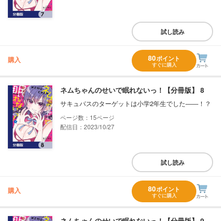
試し読み
80
ポイント
購入
すぐに購入
ネムちゃんのせいで眠れないっ！【分冊版】 8
サキュバスのターゲットは小学2年生でした――！？
15
配信日：2023/10/27
試し読み
80
ポイント
購入
すぐに購入
ネムちゃんのせいで眠れないっ！【分冊版】 9