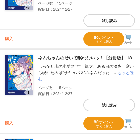
15
配信日：2024/12/27
試し読み
80
ポイント
購入
すぐに購入
ネムちゃんのせいで眠れないっ！【分冊版】 18
しっかり者の小学2年生、颯太。ある日の深夜、窓か
ら現れたのは“サキュバス”のネムだった―...
もっと読
む
15
配信日：2024/12/27
試し読み
80
ポイント
購入
すぐに購入