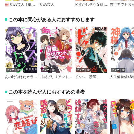
初恋芸人【単話】
初恋芸人
恥ずかしそうな顔で年上のお姉さんにおっぱい見せてもらいたい 赤面おっぱいアンソロジー 1
この本に関心がある人におすすめします
マンガ｜巻
マンガ｜巻
マンガ｜巻
マンガ｜巻
あの時助けたカラスがドジすぎて困る
甘城ブリリアントパーク？ ふも
ドクシ―読師―
この本を読んだ人におすすめの著者