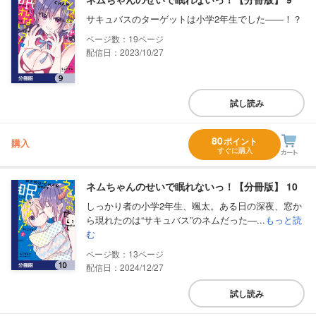
サキュバスのターゲットは小学2年生でした――！？
19
配信日：2023/10/27
試し読み
80
ポイント
購入
すぐに購入
ネムちゃんのせいで眠れないっ！【分冊版】 10
しっかり者の小学2年生、颯太。ある日の深夜、窓か
ら現れたのは“サキュバス”のネムだった―...
もっと読
む
13
配信日：2024/12/27
試し読み