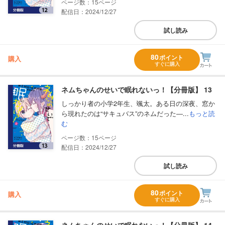
15
配信日：2024/12/27
試し読み
80
ポイント
購入
すぐに購入
ネムちゃんのせいで眠れないっ！【分冊版】 13
しっかり者の小学2年生、颯太。ある日の深夜、窓か
ら現れたのは“サキュバス”のネムだった―...
もっと読
む
15
配信日：2024/12/27
試し読み
80
ポイント
購入
すぐに購入
ネムちゃんのせいで眠れないっ！【分冊版】 14