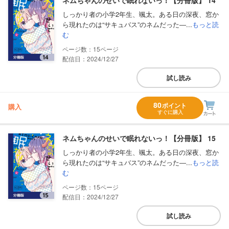
しっかり者の小学2年生、颯太。ある日の深夜、窓か
ら現れたのは“サキュバス”のネムだった―...
もっと読
む
15
配信日：2024/12/27
試し読み
80
ポイント
購入
すぐに購入
ネムちゃんのせいで眠れないっ！【分冊版】 15
しっかり者の小学2年生、颯太。ある日の深夜、窓か
ら現れたのは“サキュバス”のネムだった―...
もっと読
む
15
配信日：2024/12/27
試し読み