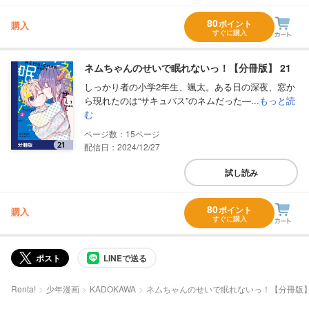
80
ポイント
購入
すぐに購入
ネムちゃんのせいで眠れないっ！【分冊版】 21
しっかり者の小学2年生、颯太。ある日の深夜、窓か
ら現れたのは“サキュバス”のネムだった―...
もっと読
む
15
配信日：2024/12/27
試し読み
80
ポイント
購入
すぐに購入
ポスト
LINEで送る
Renta!
少年漫画
KADOKAWA
ネムちゃんのせいで眠れないっ！【分冊版