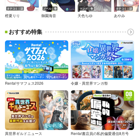
タテコミ｜話
ノベル｜巻
マンガ｜巻
タテコミ｜話
橙夏りり
御園海音
天色ちゆ
あやみ
おすすめ特集
Renta!サマフェス2026
令嬢・異世界マンガ祭
異世界ギルドニュース
Renta!書店員の私的偏愛通信8月号