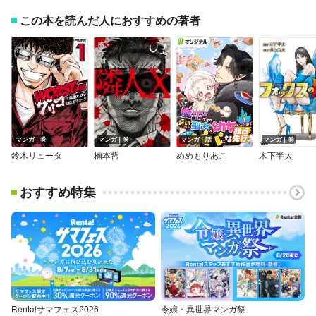
この本を読んだ人におすすめの著者
マンガ｜巻
マンガ｜巻
マンガ｜話
マンガ｜巻
鈴木リュータ
楠本哲
めめもりあこ
木下半太
おすすめ特集
Renta!サマフェス2026
令嬢・異世界マンガ祭