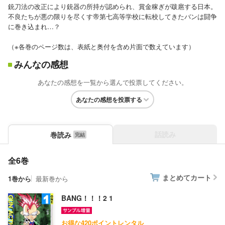
銃刀法の改正により銃器の所持が認められ、賞金稼ぎが跋扈する日本。
不良たちが悪の限りを尽くす帝第七高等学校に転校してきたバンは闘争
に巻き込まれ…？
（※各巻のページ数は、表紙と奥付を含め片面で数えています）
みんなの感想
あなたの感想を一覧から選んで投票してください。
あなたの感想を投票する
話読み
巻読み
全6巻
まとめてカート
1巻から
最新巻から
BANG！！！2 1
お得な420ポイントレンタル