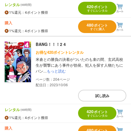
レンタル
(48時間)
420
ポイント
すぐにレンタル
1%
還元
：4ポイント獲得
購入
480
ポイント
すぐに購入
1%
還元
：4ポイント獲得
BANG！！！2 4
お得な420ポイントレンタル
米倉との勝負の決着がついたのも束の間、玄武高校
生が襲撃にあう事件が勃発。犯人を探す人物たちに
バン...
もっと読む
204
配信日：2023/10/06
試し読み
レンタル
(48時間)
420
ポイント
すぐにレンタル
1%
還元
：4ポイント獲得
購入
480
ポイント