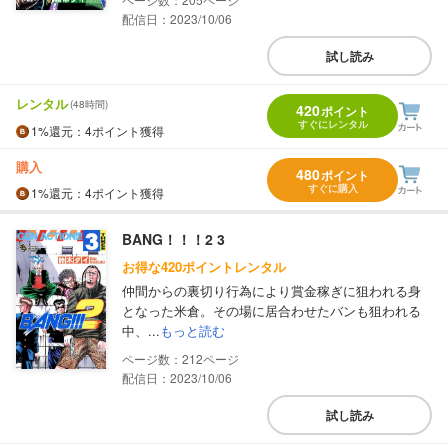
配信日：2023/10/06
試し読み
レンタル
(48時間)
420
ポイント
すぐにレンタル
1%
還元
：4ポイント獲得
購入
480
ポイント
すぐに購入
1%
還元
：4ポイント獲得
BANG！！！2 3
お得な420ポイントレンタル
仲間からの裏切り行為により賞金稼ぎに狙われる身
となった米倉。その場に居合わせたバンも狙われる
中、...
もっと読む
212
配信日：2023/10/06
試し読み