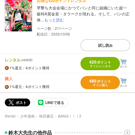
お得な420ポイントレンタル
早撃ち大会会場にかつてバンと同じ組織にいた超一
級特A賞金首・タラークが現れる。そして、バンの正
体...
もっと読む
211
配信日：2023/10/06
試し読み
レンタル
(48時間)
420
ポイント
すぐにレンタル
1%
還元
：4ポイント獲得
購入
480
ポイント
すぐに購入
1%
還元
：4ポイント獲得
ポスト
LINEで送る
Renta!
少年漫画
秋田書店
BANG！！！2
鈴木大先生の他作品