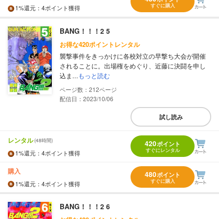
すぐに購入
1%
還元
：4ポイント獲得
BANG！！！2 5
お得な420ポイントレンタル
襲撃事件をきっかけに各校対立の早撃ち大会が開催
されることに。出場権をめぐり、近藤に決闘を申し
込ま...
もっと読む
212
配信日：2023/10/06
試し読み
レンタル
(48時間)
420
ポイント
すぐにレンタル
1%
還元
：4ポイント獲得
購入
480
ポイント
すぐに購入
1%
還元
：4ポイント獲得
BANG！！！2 6