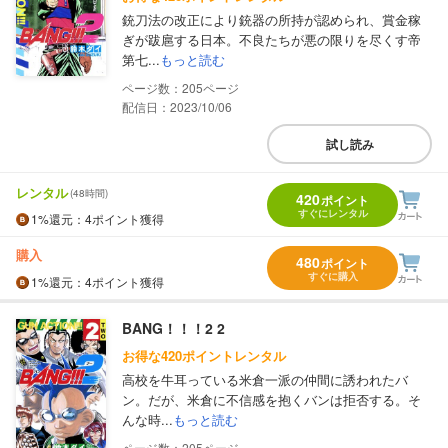
銃刀法の改正により銃器の所持が認められ、賞金稼
ぎが跋扈する日本。不良たちが悪の限りを尽くす帝
第七...
もっと読む
205
配信日：2023/10/06
試し読み
レンタル
(48時間)
420
ポイント
すぐにレンタル
1%
還元
：4ポイント獲得
購入
480
ポイント
すぐに購入
1%
還元
：4ポイント獲得
BANG！！！2 2
お得な420ポイントレンタル
高校を牛耳っている米倉一派の仲間に誘われたバ
ン。だが、米倉に不信感を抱くバンは拒否する。そ
んな時...
もっと読む
205