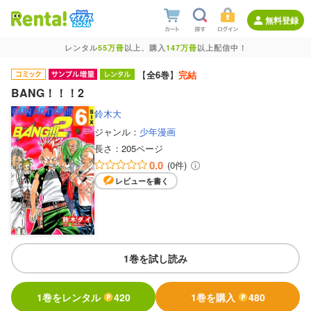
無料登録
レンタル
55万冊
以上、購入
147万冊
以上配信中！
【
全6巻
】
完結
BANG！！！2
鈴木大
ジャンル：
少年漫画
長さ：
205ページ
0.0
(0件)
レビューを書く
1巻を試し読み
1巻をレンタル
420
1巻を購入
480