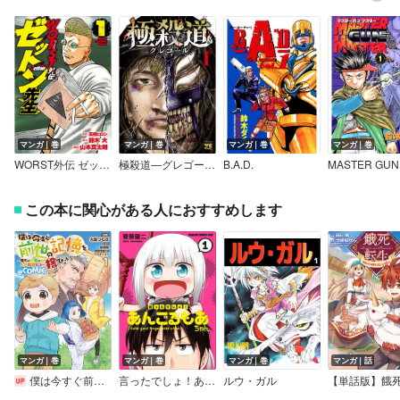
マンガ｜巻
マンガ｜巻
マンガ｜巻
マンガ｜巻
WORST外伝 ゼットン先生
極殺道―グレゴール―
B.A.D.
この本に関心がある人におすすめします
マンガ｜巻
マンガ｜巻
マンガ｜巻
マンガ｜話
僕は今すぐ前世の記憶を捨てたい。～憧れの田舎は人外魔境でした～＠COMIC
言ったでしょ！あんごるもあちゃん
ルウ・ガル