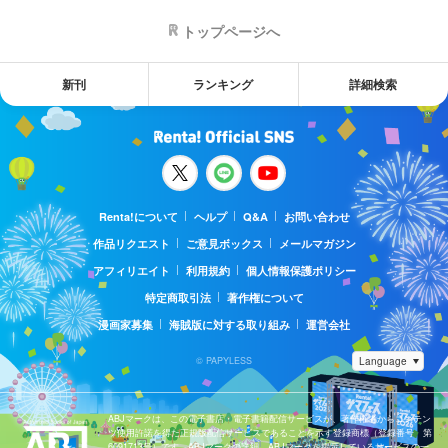
トップページへ
新刊
ランキング
詳細検索
Renta!について
ヘルプ
Q&A
お問い合わせ
作品リクエスト
ご意見ボックス
メールマガジン
アフィリエイト
利用規約
個人情報保護ポリシー
特定商取引法
著作権について
漫画家募集
海賊版に対する取り組み
運営会社
© PAPYLESS
ABJマークは、この電子書店・電子書籍配信サービスが、著作権者からコンテン
ツ使用許諾を得た正規版配信サービスであることを示す登録商標（登録番号 第
6091713号）です。ABJマークの詳細、ABJマークを掲示しているサービスの一