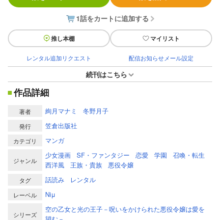
1話をカートに追加する
推し本棚
マイリスト
レンタル追加リクエスト
配信お知らせメール設定
続刊はこちら
作品詳細
絢月マナミ
冬野月子
著者
笠倉出版社
発行
マンガ
カテゴリ
少女漫画
SF・ファンタジー
恋愛
学園
召喚・転生
ジャンル
西洋風
王族・貴族
悪役令嬢
話読み
レンタル
タグ
Niμ
レーベル
空の乙女と光の王子－呪いをかけられた悪役令嬢は愛を
シリーズ
望む－