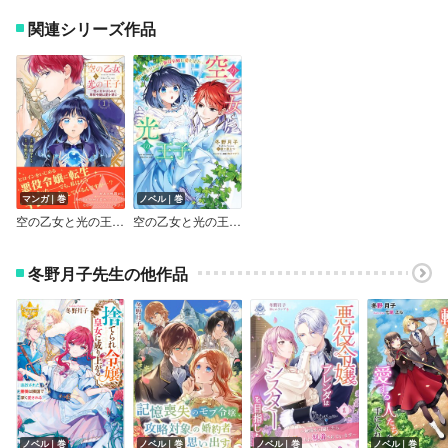
関連シリーズ作品
マンガ｜巻
ノベル｜巻
空の乙女と光の王子－呪いをかけられた悪役令嬢は愛を望む－【Renta！限定特典付き】【コミックス版】
空の乙女と光の王子-呪いをかけられた悪役令嬢は愛を望む-【電子限定特典付き】
冬野月子先生の他作品
ノベル｜巻
ノベル｜巻
ノベル｜巻
ノベル｜巻