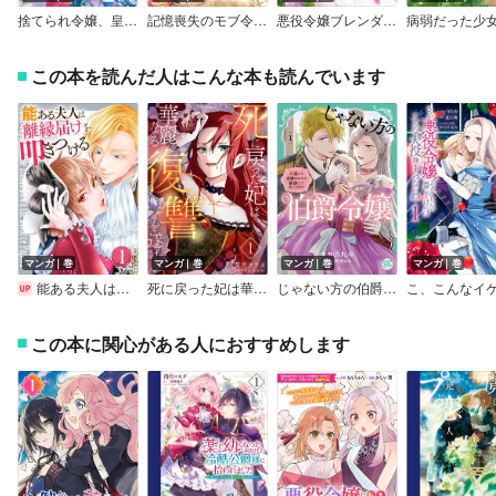
捨てられ令嬢、皇女に成り上がる 追放された薔薇は隣国で深く愛される
記憶喪失のモブ令嬢、攻略対象の婚約者だったことを思い出す
悪役令嬢ブレンダはシスターを目指したい ～破滅を回避したら王子たちに執着されています～
この本を読んだ人はこんな本も読んでいます
マンガ｜巻
マンガ｜巻
マンガ｜巻
マンガ｜巻
能ある夫人は離縁届けを叩きつける
死に戻った妃は華麗なる復讐を遂げる
じゃない方の伯爵令嬢 人違いで求婚されたので破談にして差し上げます【単行本版】【電子限定特典付き】
この本に関心がある人におすすめします