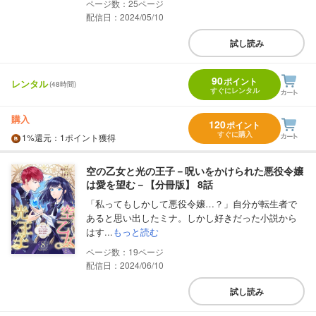
25
配信日：2024/05/10
試し読み
90
ポイント
レンタル
(48時間)
すぐにレンタル
購入
120
ポイント
すぐに購入
1%
還元
：1ポイント獲得
空の乙女と光の王子－呪いをかけられた悪役令嬢
は愛を望む－【分冊版】 8話
「私ってもしかして悪役令嬢…？」自分が転生者で
あると思い出したミナ。しかし好きだった小説から
はす...
もっと読む
19
配信日：2024/06/10
試し読み