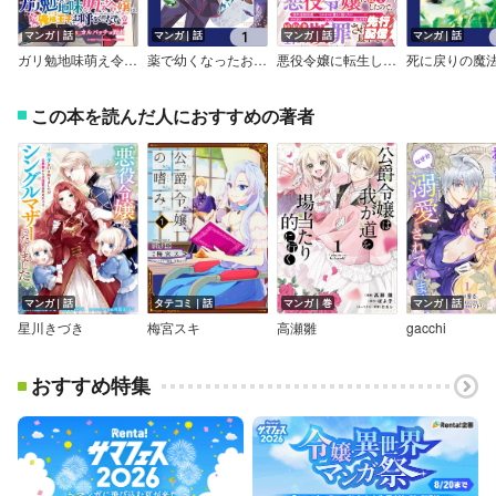
マンガ｜話
マンガ｜話
マンガ｜話
マンガ｜話
ガリ勉地味萌え令嬢は、俺様王子などお呼びでない【分冊版】
薬で幼くなったおかげで冷酷公爵様に拾われました ‐捨てられ聖女は錬金術師に戻ります‐【分冊版】
悪役令嬢に転生したので、国外追放回避の為ヒロインに優しく接したいが、ヒロインが鈍臭くてボケボケなので厳しく接してツッコミまくっていたら、案の定卒業パーティーで婚約者である王子から断罪されている最中です
この本を読んだ人におすすめの著者
マンガ｜話
タテコミ｜話
マンガ｜巻
マンガ｜話
星川きづき
梅宮スキ
高瀬雛
gacchi
おすすめ特集