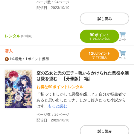
24
配信日：2023/10/10
試し読み
90
ポイント
レンタル
(48時間)
すぐにレンタル
購入
120
ポイント
すぐに購入
1%
還元
：1ポイント獲得
空の乙女と光の王子－呪いをかけられた悪役令嬢
は愛を望む－【分冊版】 3話
お得な90ポイントレンタル
「私ってもしかして悪役令嬢…？」自分が転生者で
あると思い出したミナ。しかし好きだった小説から
はす...
もっと読む
26
配信日：2023/10/10
試し読み