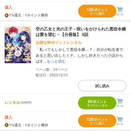
購入
120
ポイント
すぐに購入
1%
還元
：1ポイント獲得
空の乙女と光の王子－呪いをかけられた悪役令嬢
は愛を望む－【分冊版】 5話
お得な90ポイントレンタル
「私ってもしかして悪役令嬢…？」自分が転生者で
あると思い出したミナ。しかし好きだった小説から
はす...
もっと読む
24
配信日：2023/12/10
試し読み
90
ポイント
レンタル
(48時間)
すぐにレンタル
購入
120
ポイント
すぐに購入
1%
還元
：1ポイント獲得