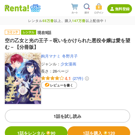
無料登録
レンタル
55万冊
以上、購入
147万冊
以上配信中！
現在9話
空の乙女と光の王子－呪いをかけられた悪役令嬢は愛を望
む－【分冊版】
絢月マナミ
冬野月子
ジャンル：
少女漫画
長さ：
26ページ
4.1
(27件)
レビューを書く
1話を試し読み
1話をレンタル
90
1話を購入
120