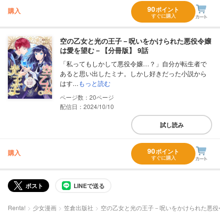
90
ポイント
購入
すぐに購入
空の乙女と光の王子－呪いをかけられた悪役令嬢
は愛を望む－【分冊版】 9話
「私ってもしかして悪役令嬢…？」自分が転生者で
あると思い出したミナ。しかし好きだった小説から
はす...
もっと読む
20
配信日：2024/10/10
試し読み
90
ポイント
購入
すぐに購入
ポスト
LINEで送る
Renta!
少女漫画
笠倉出版社
空の乙女と光の王子－呪いをかけられた悪役