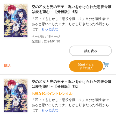
空の乙女と光の王子－呪いをかけられた悪役令嬢
は愛を望む－【分冊版】 6話
「私ってもしかして悪役令嬢…？」自分が転生者で
あると思い出したミナ。しかし好きだった小説から
はす...
もっと読む
18
配信日：2024/01/10
試し読み
90
ポイント
購入
すぐに購入
空の乙女と光の王子－呪いをかけられた悪役令嬢
は愛を望む－【分冊版】 7話
お得な90ポイントレンタル
「私ってもしかして悪役令嬢…？」自分が転生者で
あると思い出したミナ。しかし好きだった小説から
はす...
もっと読む