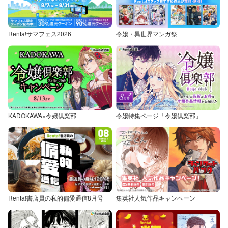
Renta!サマフェス2026
令嬢・異世界マンガ祭
KADOKAWA×令嬢倶楽部
令嬢特集ページ「令嬢倶楽部」
Renta!書店員の私的偏愛通信8月号
集英社人気作品キャンペーン