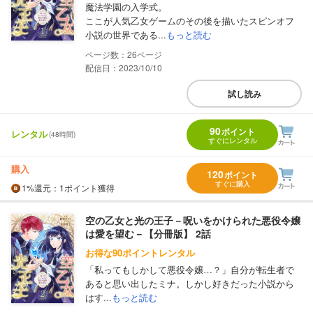
魔法学園の入学式。
ここが人気乙女ゲームのその後を描いたスピンオフ
小説の世界である...
もっと読む
26
配信日：2023/10/10
試し読み
90
ポイント
レンタル
(48時間)
すぐにレンタル
購入
120
ポイント
すぐに購入
1%
還元
：1ポイント獲得
空の乙女と光の王子－呪いをかけられた悪役令嬢
は愛を望む－【分冊版】 2話
お得な90ポイントレンタル
「私ってもしかして悪役令嬢…？」自分が転生者で
あると思い出したミナ。しかし好きだった小説から
はす...
もっと読む