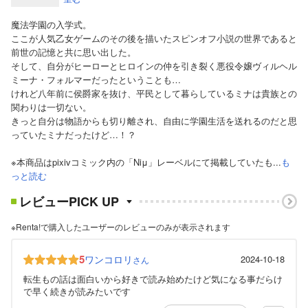
魔法学園の入学式。
ここが人気乙女ゲームのその後を描いたスピンオフ小説の世界であると
前世の記憶と共に思い出した。
そして、自分がヒーローとヒロインの仲を引き裂く悪役令嬢ヴィルヘル
ミーナ・フォルマーだったということも…
けれど八年前に侯爵家を抜け、平民として暮らしているミナは貴族との
関わりは一切ない。
きっと自分は物語からも切り離され、自由に学園生活を送れるのだと思
っていたミナだったけど…！？
※本商品はpixivコミック内の「Niμ」レーベルにて掲載していたも...
も
っと読む
レビューPICK UP
※Renta!で購入したユーザーのレビューのみが表示されます
5
ワンコロリ
2024-10-18
さん
転生もの話は面白いから好きで読み始めたけど気になる事だらけ
で早く続きが読みたいです