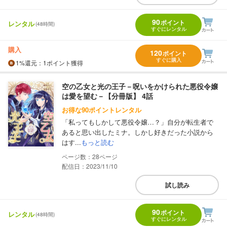
90
ポイント
レンタル
(48時間)
すぐにレンタル
購入
120
ポイント
すぐに購入
1%
還元
：1ポイント獲得
空の乙女と光の王子－呪いをかけられた悪役令嬢
は愛を望む－【分冊版】 4話
お得な90ポイントレンタル
「私ってもしかして悪役令嬢…？」自分が転生者で
あると思い出したミナ。しかし好きだった小説から
はす...
もっと読む
28
配信日：2023/11/10
試し読み
90
ポイント
レンタル
(48時間)
すぐにレンタル