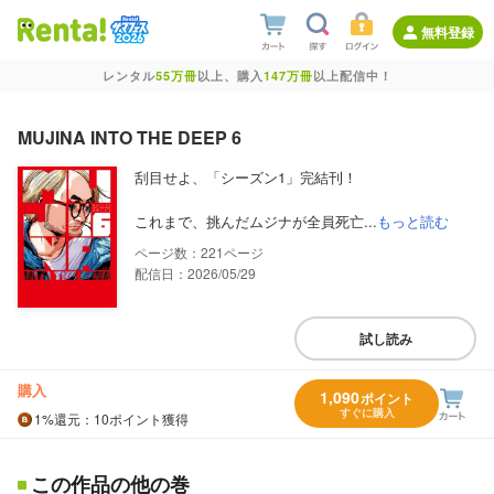
無料登録
レンタル
55万冊
以上、購入
147万冊
以上配信中！
MUJINA INTO THE DEEP 6
刮目せよ、「シーズン1」完結刊！
これまで、挑んだムジナが全員死亡...
もっと読む
221
配信日：2026/05/29
試し読み
購入
1,090
ポイント
すぐに購入
1%
還元
：10ポイント獲得
この作品の他の巻