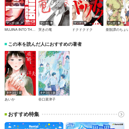
マンガ｜話
マンガ｜巻
マンガ｜巻
マンガ｜巻
MUJINA INTO THE DEEP【単話】
哭きの竜
ドクドクドク
この本を読んだ人におすすめの著者
タテコミ｜話
タテコミ｜話
あいか
谷口菜津子
おすすめ特集