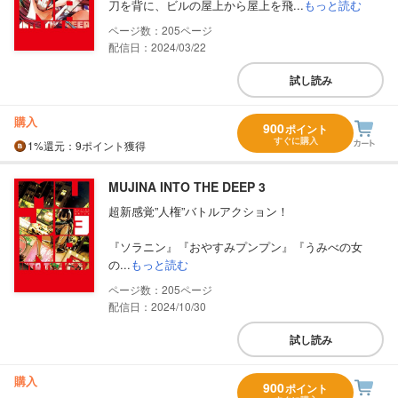
刀を背に、ビルの屋上から屋上を飛...
もっと読む
205
配信日：2024/03/22
試し読み
購入
900
ポイント
すぐに購入
1%
還元
：9ポイント獲得
MUJINA INTO THE DEEP 3
超新感覚”人権”バトルアクション！
『ソラニン』『おやすみプンプン』『うみべの女
の...
もっと読む
205
配信日：2024/10/30
試し読み
購入
900
ポイント