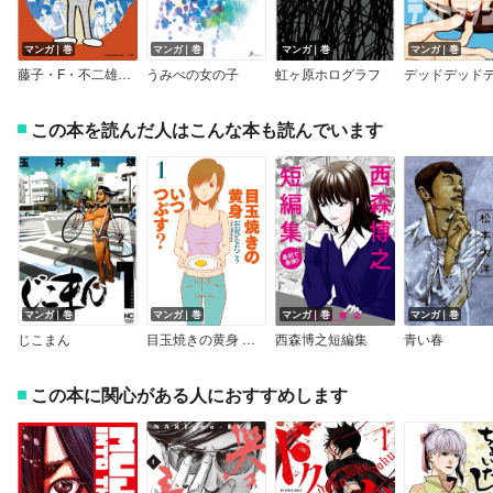
マンガ｜巻
マンガ｜巻
マンガ｜巻
マンガ｜巻
藤子・F・不二雄トリビュート＆原作アンソロジー F THE TRIBUTE
うみべの女の子
虹ヶ原ホログラフ
この本を読んだ人はこんな本も読んでいます
マンガ｜巻
マンガ｜巻
マンガ｜巻
マンガ｜巻
じこまん
目玉焼きの黄身 いつつぶす？
西森博之短編集
青い春
この本に関心がある人におすすめします