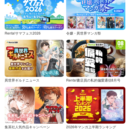
Renta!サマフェス2026
令嬢・異世界マンガ祭
異世界ギルドニュース
Renta!書店員の私的偏愛通信8月号
集英社人気作品キャンペーン
2026年マンガ上半期ランキング