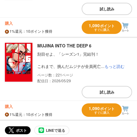
試し読み
購入
1,090
ポイント
すぐに購入
1%
還元
：10ポイント獲得
MUJINA INTO THE DEEP 6
刮目せよ、「シーズン1」完結刊！
これまで、挑んだムジナが全員死亡...
もっと読む
221
配信日：2026/05/29
試し読み
購入
1,090
ポイント
すぐに購入
1%
還元
：10ポイント獲得
ポスト
LINEで送る