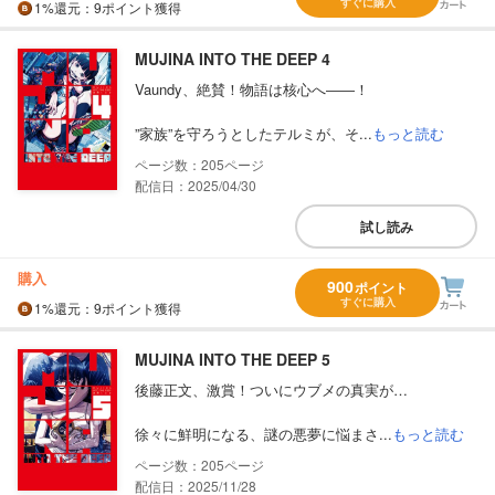
すぐに購入
1%
還元
：9ポイント獲得
MUJINA INTO THE DEEP 4
Vaundy、絶賛！物語は核心へ――！
”家族”を守ろうとしたテルミが、そ...
もっと読む
205
配信日：2025/04/30
試し読み
購入
900
ポイント
すぐに購入
1%
還元
：9ポイント獲得
MUJINA INTO THE DEEP 5
後藤正文、激賞！ついにウブメの真実が…
徐々に鮮明になる、謎の悪夢に悩まさ...
もっと読む
205
配信日：2025/11/28