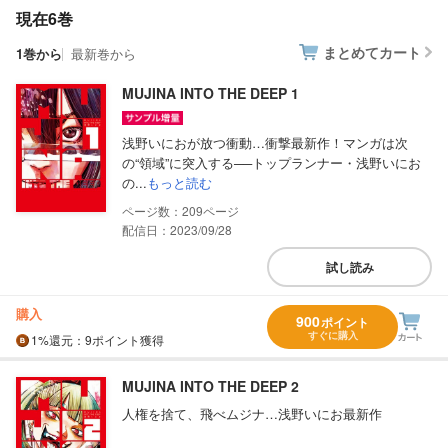
現在6巻
まとめてカート
1巻から
最新巻から
MUJINA INTO THE DEEP 1
浅野いにおが放つ衝動…衝撃最新作！マンガは次
の“領域”に突入する──トップランナー・浅野いにお
の...
もっと読む
209
配信日：2023/09/28
試し読み
購入
900
ポイント
すぐに購入
1%
還元
：9ポイント獲得
MUJINA INTO THE DEEP 2
人権を捨て、飛べムジナ…浅野いにお最新作