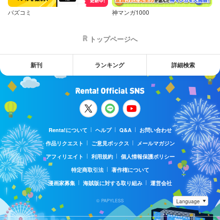
バズコミ
神マンガ1000
トップページへ
新刊
ランキング
詳細検索
Renta!について
ヘルプ
Q&A
お問い合わせ
作品リクエスト
ご意見ボックス
メールマガジン
アフィリエイト
利用規約
個人情報保護ポリシー
特定商取引法
著作権について
漫画家募集
海賊版に対する取り組み
運営会社
© PAPYLESS