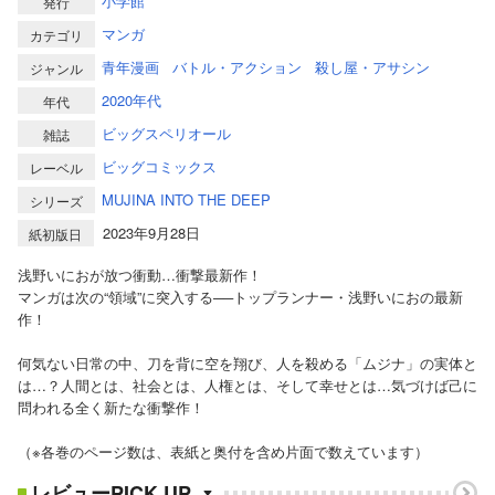
小学館
発行
マンガ
カテゴリ
青年漫画
バトル・アクション
殺し屋・アサシン
ジャンル
2020年代
年代
ビッグスペリオール
雑誌
ビッグコミックス
レーベル
MUJINA INTO THE DEEP
シリーズ
2023年9月28日
紙初版日
浅野いにおが放つ衝動…衝撃最新作！
マンガは次の“領域”に突入する──トップランナー・浅野いにおの最新
作！
何気ない日常の中、刀を背に空を翔び、人を殺める「ムジナ」の実体と
は…？人間とは、社会とは、人権とは、そして幸せとは…気づけば己に
問われる全く新たな衝撃作！
（※各巻のページ数は、表紙と奥付を含め片面で数えています）
レビューPICK UP