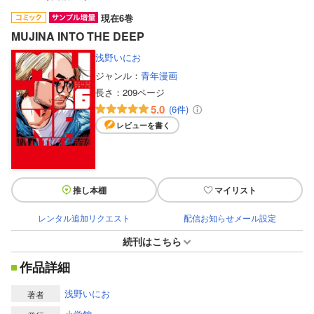
現在6巻
MUJINA INTO THE DEEP
浅野いにお
ジャンル：
青年漫画
長さ：
209ページ
5.0
(6件)
レビューを書く
推し本棚
マイリスト
レンタル追加リクエスト
配信お知らせメール設定
続刊はこちら
作品詳細
浅野いにお
著者