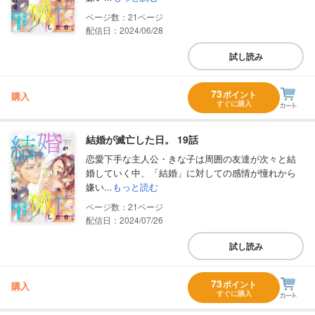
21
配信日：2024/06/28
試し読み
73
ポイント
購入
すぐに購入
結婚が滅亡した日。 19話
恋愛下手な主人公・きな子は周囲の友達が次々と結
婚していく中、「結婚」に対しての感情が憧れから
嫌い...
もっと読む
21
配信日：2024/07/26
試し読み
73
ポイント
購入
すぐに購入