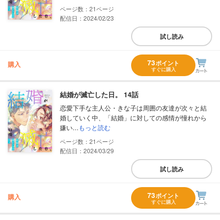
21
配信日：2024/02/23
試し読み
73
ポイント
購入
すぐに購入
結婚が滅亡した日。 14話
恋愛下手な主人公・きな子は周囲の友達が次々と結
婚していく中、「結婚」に対しての感情が憧れから
嫌い...
もっと読む
21
配信日：2024/03/29
試し読み
73
ポイント
購入
すぐに購入