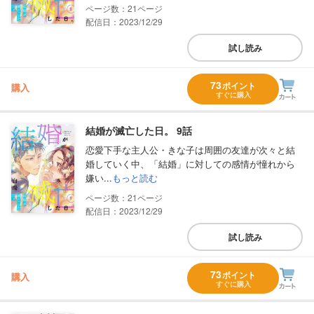
21
配信日：2023/12/29
試し読み
73
ポイント
購入
すぐに購入
結婚が滅亡した日。 9話
恋愛下手な主人公・きな子は周囲の友達が次々と結
婚していく中、「結婚」に対しての感情が憧れから
嫌い...
もっと読む
21
配信日：2023/12/29
試し読み
73
ポイント
購入
すぐに購入