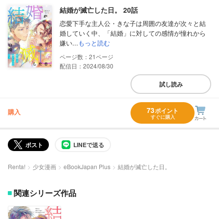
結婚が滅亡した日。 20話
恋愛下手な主人公・きな子は周囲の友達が次々と結
婚していく中、「結婚」に対しての感情が憧れから
嫌い...
もっと読む
21
配信日：2024/08/30
試し読み
73
ポイント
購入
すぐに購入
ポスト
LINEで送る
Renta!
少女漫画
eBookJapan Plus
結婚が滅亡した日。
関連シリーズ作品