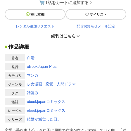
1話をカートに追加する
推し本棚
マイリスト
レンタル追加リクエスト
配信お知らせメール設定
続刊はこちら
作品詳細
白湯
著者
eBookJapan Plus
発行
マンガ
カテゴリ
少女漫画
恋愛
人間ドラマ
ジャンル
話読み
タグ
ebookjapanコミックス
雑誌
ebookjapanコミックス
レーベル
結婚が滅亡した日。
シリーズ
恋愛下手な主人公・きな子は周囲の友達が次々と結婚していく中、「結