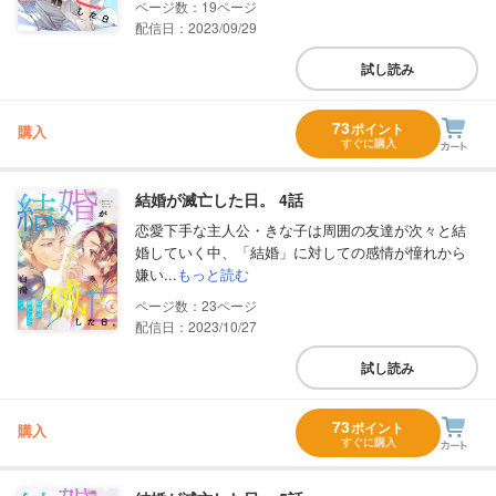
19
配信日：2023/09/29
試し読み
73
ポイント
購入
すぐに購入
結婚が滅亡した日。 4話
恋愛下手な主人公・きな子は周囲の友達が次々と結
婚していく中、「結婚」に対しての感情が憧れから
嫌い...
もっと読む
23
配信日：2023/10/27
試し読み
73
ポイント
購入
すぐに購入