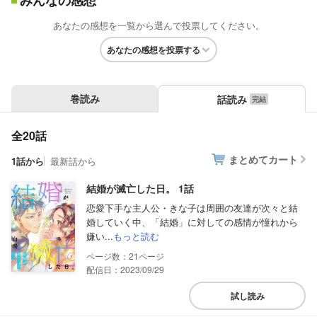
みんなの感想
あなたの感想を一覧から選んで投票してください。
あなたの感想を投票する
巻読み
話読み
全20話
まとめてカート
1話から
最新話から
結婚が滅亡した日。 1話
恋愛下手な主人公・きな子は周囲の友達が次々と結
婚していく中、「結婚」に対しての感情が憧れから
嫌い...
もっと読む
21
配信日：2023/09/29
試し読み