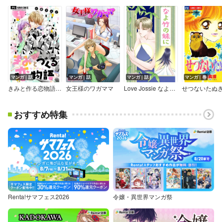
マンガ｜話
マンガ｜話
マンガ｜話
マンガ｜巻
きみと作る恋物語【マイクロ】【デジタル限定特典付き】
女王様のワガママ
Love Jossie なよ竹の妹に
せつないたぬ
おすすめ特集
Renta!サマフェス2026
令嬢・異世界マンガ祭