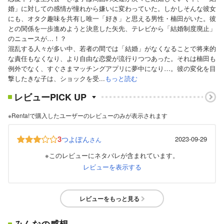
婚」に対しての感情が憧れから嫌いに変わっていた。しかしそんな彼女
にも、オタク趣味を共有し唯一「好き」と思える男性・楠田がいた。彼
との関係を一歩進めようと決意した矢先、テレビから「結婚制度廃止」
のニュースが…！？
混乱する人々が多い中、若者の間では「結婚」がなくなることで将来的
な責任もなくなり、より自由な恋愛が流行りつつあった。それは楠田も
例外でなく、すぐさまマッチングアプリに夢中になり…。彼の変化を目
撃したきな子は、ショックを受...
もっと読む
レビューPICK UP
※Renta!で購入したユーザーのレビューのみが表示されます
3
つよぽん
2023-09-29
さん
※このレビューにネタバレが含まれています。
レビューを表示する
レビューをもっと見る