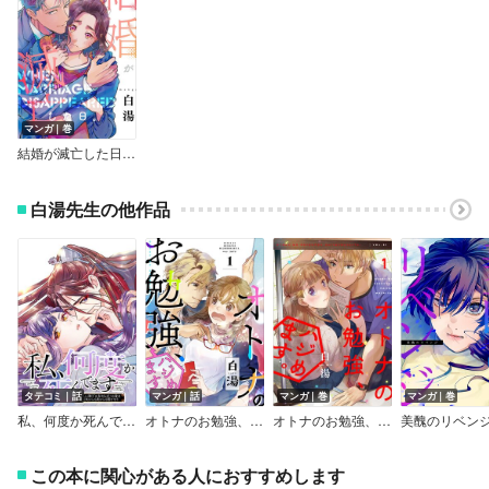
マンガ｜巻
結婚が滅亡した日。（合本版）
白湯先生の他作品
タテコミ｜話
マンガ｜話
マンガ｜巻
マンガ｜巻
私、何度か死んでます～愛しい陛下の為ならばこの身は迸る矢からも炎からも盾となり～【フルカラー】
オトナのお勉強、ハジめます。
オトナのお勉強、ハジめます。（合本版）
この本に関心がある人におすすめします