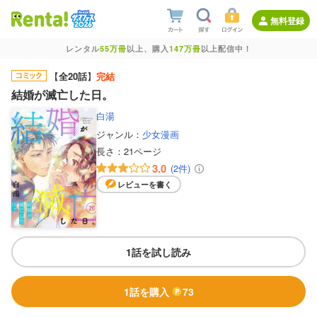
無料登録
レンタル
55万冊
以上、購入
147万冊
以上配信中！
【
全20話
】
完結
結婚が滅亡した日。
白湯
ジャンル：
少女漫画
長さ：
21ページ
3.0
(2件)
レビューを書く
1話を試し読み
1話を購入
73