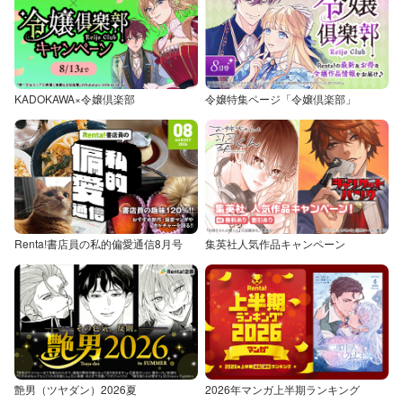
KADOKAWA×令嬢倶楽部
令嬢特集ページ「令嬢倶楽部」
Renta!書店員の私的偏愛通信8月号
集英社人気作品キャンペーン
艶男（ツヤダン）2026夏
2026年マンガ上半期ランキング