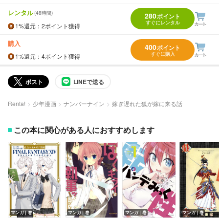
レンタル
(48時間)
280
ポイント
すぐにレンタル
1%
還元
：2ポイント獲得
購入
400
ポイント
すぐに購入
1%
還元
：4ポイント獲得
ポスト
LINEで送る
Renta!
少年漫画
ナンバーナイン
嫁ぎ遅れた狐が嫁に来る話
この本に関心がある人におすすめします
マンガ｜巻
マンガ｜巻
マンガ｜巻
マンガ｜巻