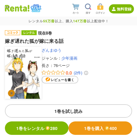
無料登録
レンタル
55万冊
以上、購入
147万冊
以上配信中！
現在8巻
嫁ぎ遅れた狐が嫁に来る話
ざんまゆう
ジャンル：
少年漫画
長さ：
76ページ
0.0
(2件)
レビューを書く
1巻を試し読み
1巻をレンタル
280
1巻を購入
400