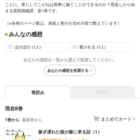
ことに。果たしてこがねは無事に嫁ぐことができるのか？恩返しから始
まる異類婚姻譚、第1巻です。
（※各巻のページ数は、表紙と奥付を含め片面で数えています）
みんなの感想
ほのぼの (1人)
癒される (1人)
あなたの感想を一覧から選んで投票してください。
あなたの感想を投票する
話読み
巻読み
現在8巻
まとめてカート
1巻から
最新巻から
嫁ぎ遅れた狐が嫁に来る話（1）