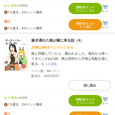
レンタル
(48時間)
280
ポイント
すぐにレンタル
1%
還元
：2ポイント獲得
購入
400
ポイント
すぐに購入
1%
還元
：4ポイント獲得
嫁ぎ遅れた狐が嫁に来る話（4）
お得な280ポイントレンタル
狐と同棲していたら、襲われました。海外から帰っ
てきたこがねの姉、茜は吾郎から不穏な気配を感じ
取る...
もっと読む
98
配信日：2023/09/27
試し読み
レンタル
(48時間)
280
ポイント
すぐにレンタル
1%
還元
：2ポイント獲得
購入