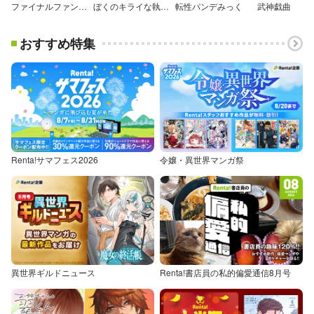
ファイナルファンタジーXIV 私立エオルゼア学園【デジタル版限定特典付き】
ぼくのキライな執事ッ！
転性パンデみっく
武神戯曲
おすすめ特集
Renta!サマフェス2026
令嬢・異世界マンガ祭
異世界ギルドニュース
Renta!書店員の私的偏愛通信8月号