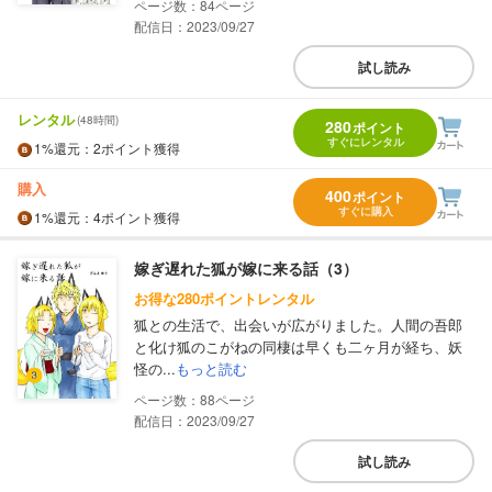
84
配信日：2023/09/27
試し読み
レンタル
(48時間)
280
ポイント
すぐにレンタル
1%
還元
：2ポイント獲得
購入
400
ポイント
すぐに購入
1%
還元
：4ポイント獲得
嫁ぎ遅れた狐が嫁に来る話（3）
お得な280ポイントレンタル
狐との生活で、出会いが広がりました。人間の吾郎
と化け狐のこがねの同棲は早くも二ヶ月が経ち、妖
怪の...
もっと読む
88
配信日：2023/09/27
試し読み