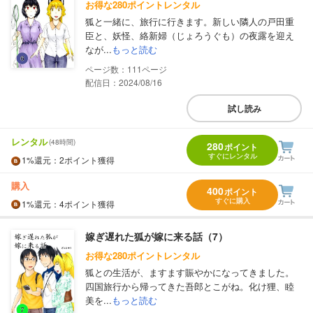
お得な280ポイントレンタル
狐と一緒に、旅行に行きます。新しい隣人の戸田重
臣と、妖怪、絡新婦（じょろうぐも）の夜露を迎え
なが...
もっと読む
111
配信日：2024/08/16
試し読み
レンタル
(48時間)
280
ポイント
すぐにレンタル
1%
還元
：2ポイント獲得
購入
400
ポイント
すぐに購入
1%
還元
：4ポイント獲得
嫁ぎ遅れた狐が嫁に来る話（7）
お得な280ポイントレンタル
狐との生活が、ますます賑やかになってきました。
四国旅行から帰ってきた吾郎とこがね。化け狸、睦
美を...
もっと読む