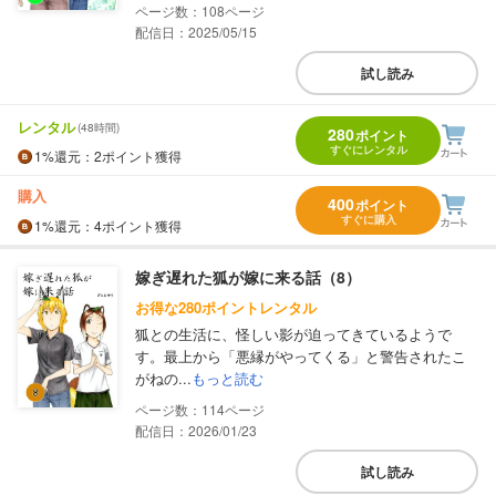
108
配信日：2025/05/15
試し読み
レンタル
(48時間)
280
ポイント
すぐにレンタル
1%
還元
：2ポイント獲得
購入
400
ポイント
すぐに購入
1%
還元
：4ポイント獲得
嫁ぎ遅れた狐が嫁に来る話（8）
お得な280ポイントレンタル
狐との生活に、怪しい影が迫ってきているようで
す。最上から「悪縁がやってくる」と警告されたこ
がねの...
もっと読む
114
配信日：2026/01/23
試し読み