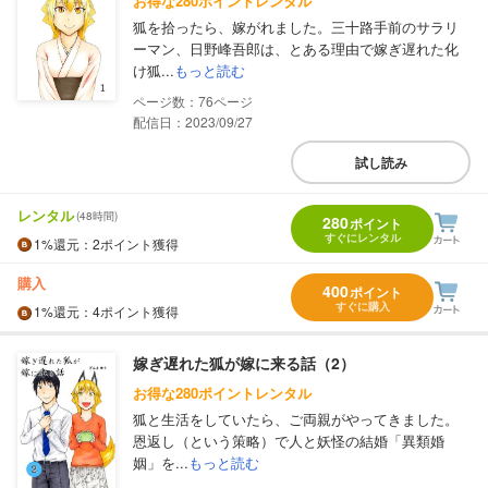
お得な280ポイントレンタル
狐を拾ったら、嫁がれました。三十路手前のサラリ
ーマン、日野峰吾郎は、とある理由で嫁ぎ遅れた化
け狐...
もっと読む
76
配信日：2023/09/27
試し読み
レンタル
(48時間)
280
ポイント
すぐにレンタル
1%
還元
：2ポイント獲得
購入
400
ポイント
すぐに購入
1%
還元
：4ポイント獲得
嫁ぎ遅れた狐が嫁に来る話（2）
お得な280ポイントレンタル
狐と生活をしていたら、ご両親がやってきました。
恩返し（という策略）で人と妖怪の結婚「異類婚
姻」を...
もっと読む