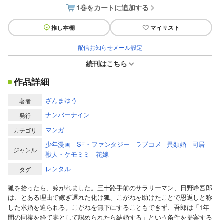
1巻をカートに追加する
推し本棚
マイリスト
配信お知らせメール設定
続刊はこちら
作品詳細
ざんまゆう
著者
ナンバーナイン
発行
マンガ
カテゴリ
少年漫画
SF・ファンタジー
ラブコメ
異類婚
同居
ジャンル
獣人・ケモミミ
花嫁
レンタル
タグ
狐を拾ったら、嫁がれました。三十路手前のサラリーマン、日野峰吾郎
は、とある理由で嫁ぎ遅れた化け狐、こがねを助けたことで恩返しと称
した求婚を迫られる。こがねを無下にすることもできず、吾郎は「1年
間の同棲を経て妻として認められたら結婚する」という条件を提案する