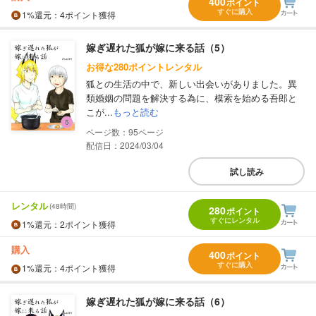
400
ポイント
すぐに購入
1%
還元
：4ポイント獲得
嫁ぎ遅れた狐が嫁に来る話（5）
お得な280ポイントレンタル
狐との生活の中で、新しい出会いがありました。異
類婚姻の問題を解決する為に、模索を始める吾郎と
こが...
もっと読む
95
配信日：2024/03/04
試し読み
レンタル
(48時間)
280
ポイント
すぐにレンタル
1%
還元
：2ポイント獲得
購入
400
ポイント
すぐに購入
1%
還元
：4ポイント獲得
嫁ぎ遅れた狐が嫁に来る話（6）