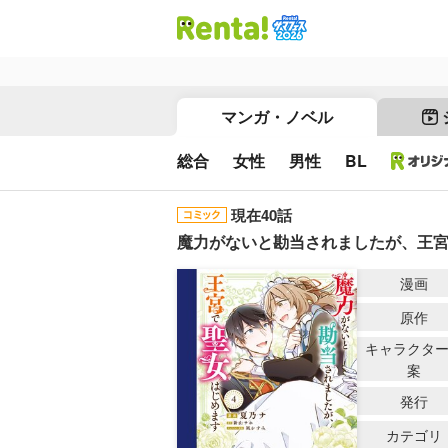
マンガ・ノベル
総合
女性
男性
BL
現在40話
魔力がないと勘当されましたが、王
漫画
原作
キャラクタ
案
発行
カテゴリ