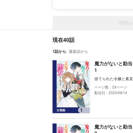
巻読み
現在40話
1話から
最新話から
魔力がないと勘当
1
捨てられた令嬢と素直
23
配信日：2023/09/14
魔力がないと勘当