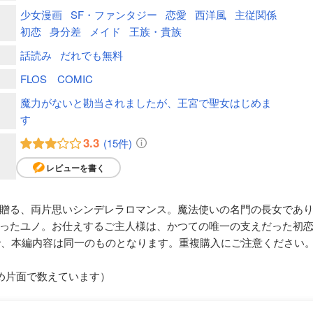
少女漫画
SF・ファンタジー
恋愛
西洋風
主従関係
初恋
身分差
メイド
王族・貴族
話読み
だれでも無料
FLOS COMIC
魔力がないと勘当されましたが、王宮で聖女はじめま
す
3.3
(15件)
レビューを書く
贈る、両片思いシンデレラロマンス。魔法使いの名門の長女であ
ったユノ。お仕えするご主人様は、かつての唯一の支えだった初
で、本編内容は同一のものとなります。重複購入にご注意ください
め片面で数えています）