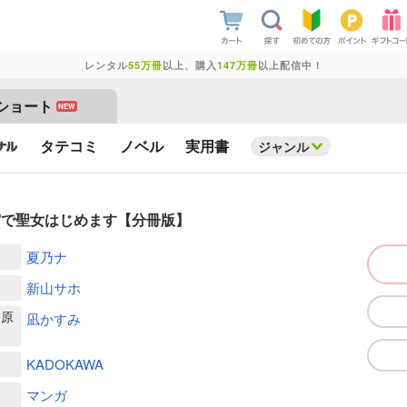
レンタル
55万冊
以上、購入
147万冊
以上配信中！
ショート
NEW
タテコミ
ノベル
実用書
ジャンル
宮で聖女はじめます【分冊版】
夏乃ナ
新山サホ
ー原
凪かすみ
KADOKAWA
マンガ