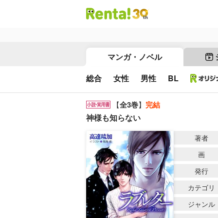
マンガ・ノベル
総合
女性
男性
BL
【
全3巻
】
完結
神様も知らない
著者
画
発行
カテゴリ
ジャンル