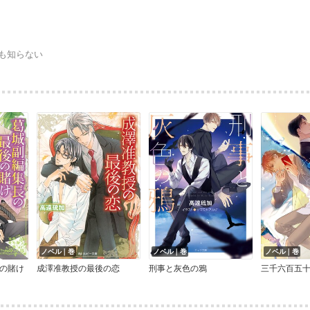
も知らない
ノベル｜巻
ノベル｜巻
ノベル｜巻
の賭け
成澤准教授の最後の恋
刑事と灰色の鴉