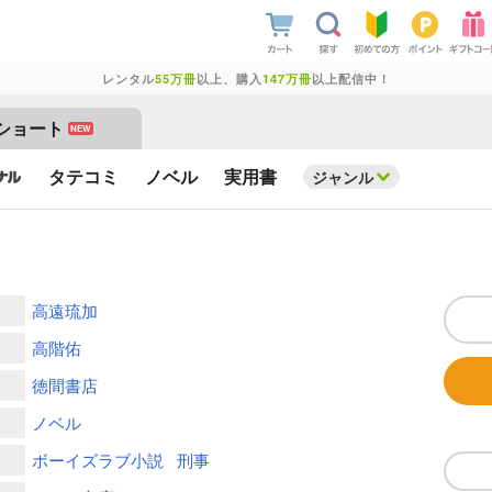
レンタル
55万冊
以上、購入
147万冊
以上配信中！
ショート
NEW
タテコミ
ノベル
実用書
ジャンル
高遠琉加
高階佑
徳間書店
ノベル
ボーイズラブ小説
刑事