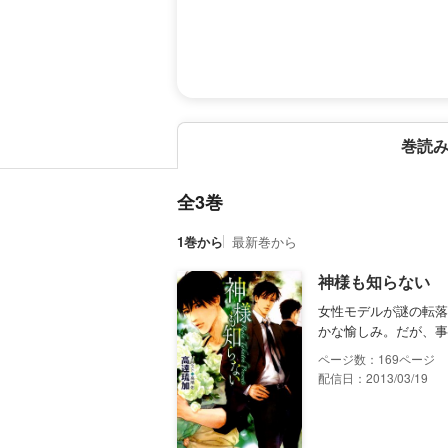
巻読
全3巻
1巻から
最新巻から
神様も知らない
女性モデルが謎の転落
かな愉しみ。だが、事
169
配信日：2013/03/19