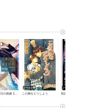
ノベル｜巻
ノベル｜巻
ノベ
三千六百五十日の抱擁【イラストあり・電子限定ショートストーリーつき】
この胸をどうしよう
初恋に堕ちる【イラストあり・電子限定ショートストーリーつき】
さよ