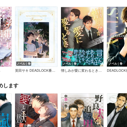
ノベル｜巻
ノベル｜巻
ノベル｜巻
ち
英田サキ DEADLOCK番外編集≪Forever≫
憎しみが愛に変わるとき＜特別版＞
DEADLOC
めします