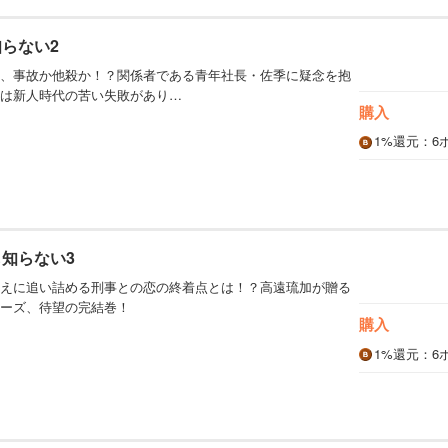
知らない2
、事故か他殺か！？関係者である青年社長・佐季に疑念を抱
は新人時代の苦い失敗があり…
購入
1%
還元
：6
も知らない3
えに追い詰める刑事との恋の終着点とは！？高遠琉加が贈る
ーズ、待望の完結巻！
購入
1%
還元
：6