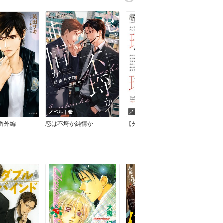
ノベル｜巻
ノベル｜話
ノベ
K番外編
恋は不埒か純情か
【分冊版】キャラ文庫アンソロジーIV 瑪瑙 ［DEADLOCK］番外編