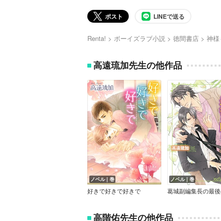
ポスト
LINEで送る
Renta!
ボーイズラブ小説
徳間書店
神様
高遠琉加先生の他作品
ノベル｜巻
ノベル｜巻
好きで好きで好きで
葛城副編集長の最後
高階佑先生の他作品