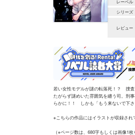
レーベル
シリーズ
レビュー
若い女性モデルが謎の転落死！？ 捜査
たがらず謎めいた雰囲気を纏う司。刑事
らかに！！ しかも「もう来ないで下さ
※こちらの作品にはイラストが収録され
（※ページ数は、680字もしくは画像1