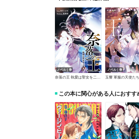
ノベル｜巻
ノベル｜巻
奈落の王 執愛は聖女を二度殺す
玉響 軍服の天使た
この本に関心がある人におすす