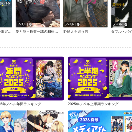
ノベル｜巻
ノベル｜巻
ノベル｜巻
愛の嵐【SS付き電子限定版】
愛と獣－捜査一課の相棒－【SS付き電子限定版】
野良犬を追う男
ダブル・バ
025年ノベル年間ランキング
2025年ノベル上半期ランキング