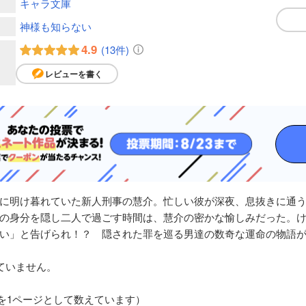
キャラ文庫
神様も知らない
4.9
(13件)
レビューを書く
に明け暮れていた新人刑事の慧介。忙しい彼が深夜、息抜きに通
の身分を隠し二人で過ごす時間は、慧介の密かな愉しみだった。
い」と告げられ！？ 隠された罪を巡る男達の数奇な運命の物語
ていません。
枚を1ページとして数えています）