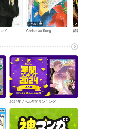
ノベル｜巻
ノベル｜巻
ノベ
インド
Christmas Song
皆殺しの天使【SS付き電子限定版】
元カ
2024年ノベル年間ランキング