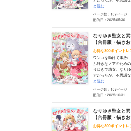
と読む
109
配信日：2025/05/30
なりゆき聖女と異
【合冊版・描きお
お得な300ポイントレ
ワンコを助けて事故に
ふ好きなノアのための
りゆきで幼女、なりゆ
アだったが、不思議な
と読む
109
配信日：2025/10/31
なりゆき聖女と異
【合冊版・描きお
お得な300ポイントレ