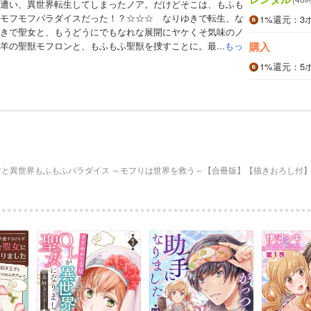
遭い、異世界転生してしまったノア。だけどそこは、もふも
モフモフパラダイスだった！？☆☆☆ なりゆきで転生、な
1%
還元
：3
きで聖女と、もうどうにでもなれな展開にヤケくそ気味のノ
羊の聖獣モフロンと、もふもふ聖獣を捜すことに。最...
もっ
購入
1%
還元
：5
女と異世界もふもふパラダイス ～モフりは世界を救う～【合冊版】【描きおろし付