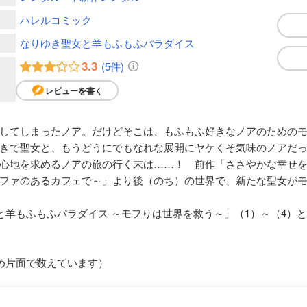
ハレルコミック
なりゆき聖女と羊もふもふパラダイス
3.3
(5件)
レビューを書く
してしまったノア。だけどそこは、もふもふ好きなノアのための
きで聖女と、もうどうにでもなれな展開にヤケくそ気味のノアだ
心地を求めるノアの旅の行く末は……！ 前作「ささやかな幸せを
ファのあるカフェで～」より後（のち）の世界で、新たな聖女が
と羊もふもふパラダイス ～モフりは世界を救う～」（1）～（4）と
め片面で数えています）