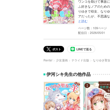
ワンコを助けて事故に
ふ好きなノアのための
りゆきで幼女、なりゆ
アだったが、不思議な
と読む
109
配信日：2026/05/01
ポスト
LINEで送る
Renta!
少女漫画
テライド出版
なりゆき聖
伊河シキ先生の他作品