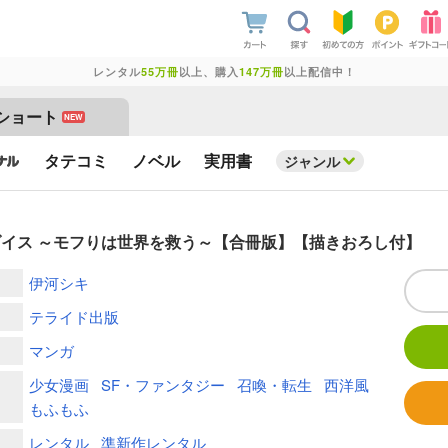
レンタル
55万冊
以上、購入
147万冊
以上配信中！
ショート
NEW
タテコミ
ノベル
実用書
ジャンル
イス ～モフりは世界を救う～【合冊版】【描きおろし付】
伊河シキ
テライド出版
マンガ
少女漫画
SF・ファンタジー
召喚・転生
西洋風
もふもふ
レンタル
準新作レンタル