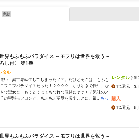
み
世界もふもふパラダイス ～モフりは世界を救う～
ろし付】 第1巻
ンタル
レンタル
(48
遭い、異世界転生してしまったノア。だけどそこは、もふも
モフモフパラダイスだった！？☆☆☆ なりゆきで転生、な
1%
還元
：3
きで聖女と、もうどうにでもなれな展開にヤケくそ気味のノ
羊の聖獣モフロンと、もふもふ聖獣を捜すことに。最...
もっ
購入
1%
還元
：5
世界もふもふパラダイス ～モフりは世界を救う～