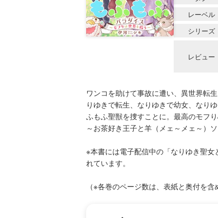
レーベル
シリーズ
レビュー
ワンコを助けて事故に遭い、異世界転生
りゆきで転生、なりゆきで幼女、なりゆ
ふもふ聖獣を捜すことに。最高のモフり
～お茶好き王子と羊（メェ～メェ～）ソ
※本書には電子配信中の「なりゆき聖女
れています。
（※各巻のページ数は、表紙と奥付を含