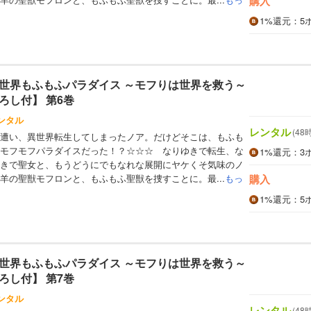
購入
1%
還元
：5
世界もふもふパラダイス ～モフりは世界を救う～
ろし付】 第6巻
ンタル
レンタル
(48
遭い、異世界転生してしまったノア。だけどそこは、もふも
モフモフパラダイスだった！？☆☆☆ なりゆきで転生、な
1%
還元
：3
きで聖女と、もうどうにでもなれな展開にヤケくそ気味のノ
羊の聖獣モフロンと、もふもふ聖獣を捜すことに。最...
もっ
購入
1%
還元
：5
世界もふもふパラダイス ～モフりは世界を救う～
ろし付】 第7巻
ンタル
レンタル
(48