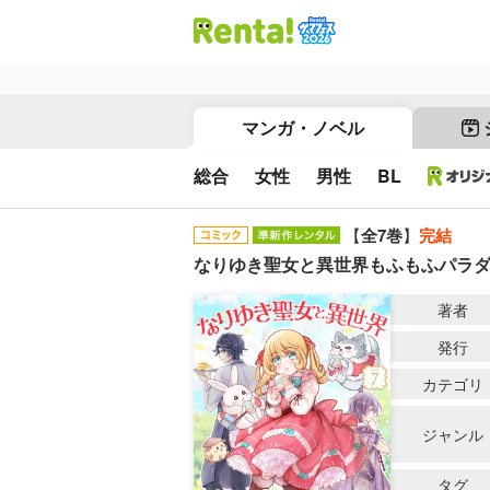
マンガ・ノベル
総合
女性
男性
BL
【
全7巻
】
完結
なりゆき聖女と異世界もふもふパラダ
著者
発行
カテゴリ
ジャンル
タグ