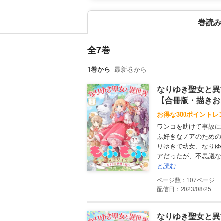
巻読
全7巻
1巻から
最新巻から
なりゆき聖女と異
【合冊版・描きお
お得な300ポイントレ
ワンコを助けて事故に
ふ好きなノアのための
りゆきで幼女、なりゆ
アだったが、不思議な
と読む
107
配信日：2023/08/25
なりゆき聖女と異