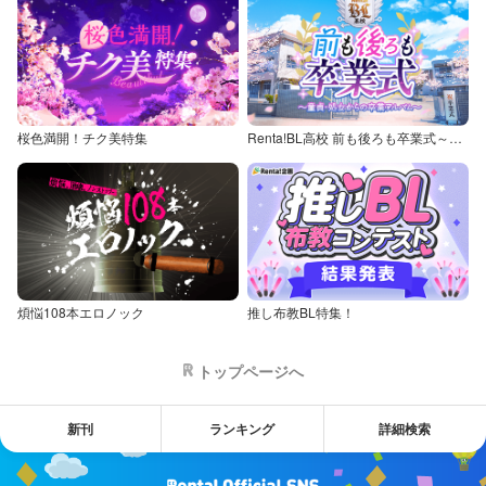
桜色満開！チク美特集
Renta!BL高校 前も後ろも卒業式～童貞・処女からの卒業アルバム～
煩悩108本エロノック
推し布教BL特集！
トップページへ
新刊
ランキング
詳細検索