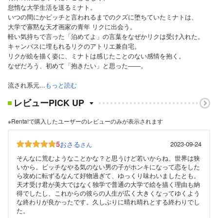
怠惰な大学生活を送るミナト。
いつの間にかビッチと言われるまでのクズに堕ちていたミナトは、
大学で寡黙な天才画家の青年 リクに出会う。
軽い気持ちで言った「泊めてよ」の言葉をなぜかリクは受け入れた。
キャンバスに埋もれるリクのアトリエ兼自宅。
リクが絵を描く姿に、ミナトは感じたことのない感情を抱く。
なぜだろう、初めて「抱きたい」と思った――。
流され系元...
もっと読む
レビューPICK UP
※Renta!で購入したユーザーのレビューのみが表示されます
5
おさる
2023-09-24
さん
そんなに荒むようなことかな？と思うけど若いからね、世界は狭
いから。ビッチなやる気のない男の子がホンキになって恋をした
ら攻めに転ずるなんて好物過ぎて、ゆっくり味わいましたとも。
天才受け君が美大ではなく独学で普通の大学で絵を描く理由も納
得でしたし、これからの彼らの人生が広く大きくなってゆくよう
な終わりが良かったです。久しぶりに晴れ晴れとする終わりでし
た。