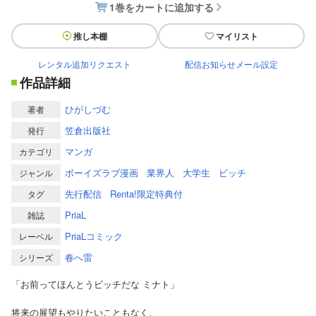
1巻をカートに追加する
推し本棚
マイリスト
レンタル追加リクエスト
配信お知らせメール設定
作品詳細
ひがしづむ
著者
笠倉出版社
発行
マンガ
カテゴリ
ボーイズラブ漫画
業界人
大学生
ビッチ
ジャンル
先行配信
Renta!限定特典付
タグ
PriaL
雑誌
PriaLコミック
レーベル
春へ雷
シリーズ
「お前ってほんとうビッチだな ミナト」
将来の展望もやりたいこともなく、