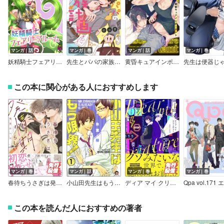
マンガ｜話
マンガ｜巻
マンガ｜話
マンガ｜巻
妖精騎士フェアリーブルーム
先生とパパの家族計画
黄昏キュアインポータント【単話版】
この本に関心がある人におすすめします
マンガ｜巻
マンガ｜話
マンガ｜巻
マンガ｜巻
春待ちうさぎは発情期らしい【電子限定かきおろし漫画付】
小山田先生はもう限界！（分冊版）
ディア マイ クリーチャー【電子限定かきおろし漫画5P付】
Qpa vol.171 
この本を読んだ人におすすめの著者