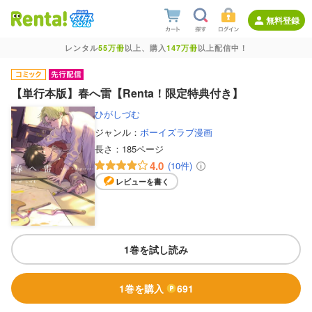
無料登録
レンタル
55万冊
以上、購入
147万冊
以上配信中！
【単行本版】春へ雷【Renta！限定特典付き】
ひがしづむ
ジャンル：
ボーイズラブ漫画
長さ：
185ページ
4.0
(10件)
レビューを書く
1巻を試し読み
1巻を購入
691