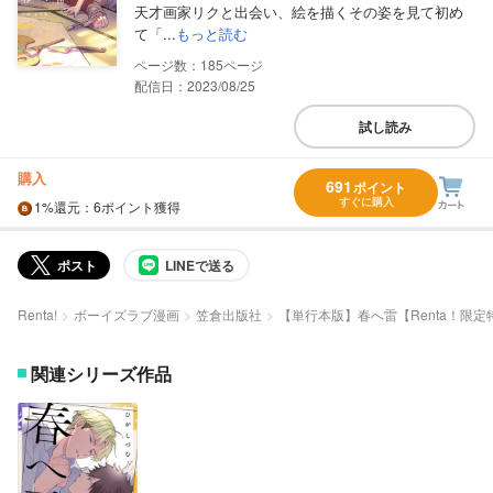
天才画家リクと出会い、絵を描くその姿を見て初め
て「...
もっと読む
185
配信日：2023/08/25
試し読み
購入
691
ポイント
すぐに購入
1%
還元
：6ポイント獲得
ポスト
LINEで送る
Renta!
ボーイズラブ漫画
笠倉出版社
【単行本版】春へ雷【Renta！限定
関連シリーズ作品