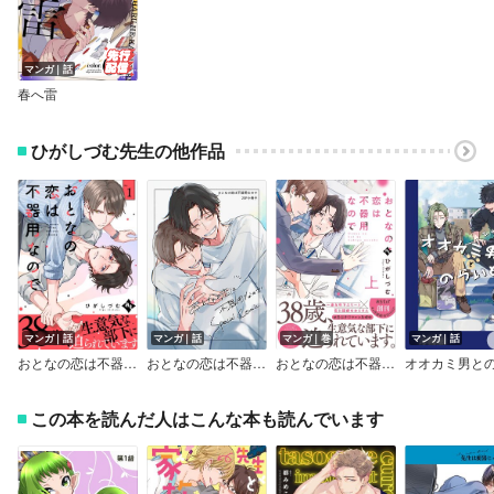
マンガ｜話
春へ雷
ひがしづむ先生の他作品
マンガ｜話
マンガ｜話
マンガ｜巻
マンガ｜話
おとなの恋は不器用なので
おとなの恋は不器用なので【23P小冊子】
おとなの恋は不器用なので【コミックス版】
この本を読んだ人はこんな本も読んでいます