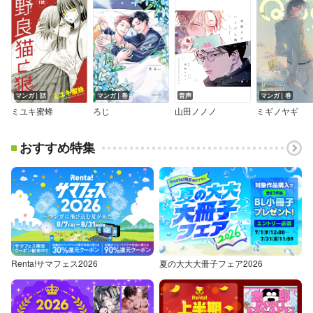
マンガ｜話
マンガ｜巻
音声
マンガ｜巻
ミユキ蜜蜂
ろじ
山田ノノノ
ミギノヤギ
おすすめ特集
Renta!サマフェス2026
夏の大大大冊子フェア2026