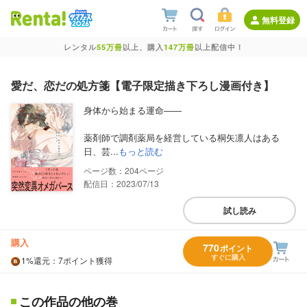
無料登録
レンタル
55万冊
以上、購入
147万冊
以上配信中！
愛だ、恋だの処方箋【電子限定描き下ろし漫画付き】
身体から始まる運命――
薬剤師で調剤薬局を経営している桐矢凛人はある
日、芸...
もっと読む
204
配信日：2023/07/13
試し読み
購入
770
ポイント
すぐに購入
1%
還元
：7ポイント獲得
この作品の他の巻