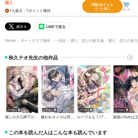
購入
760
ポイント
すぐに購入
1%
還元
：7ポイント獲得
ポスト
LINEで送る
Renta!
ボーイズラブ漫画
一迅社
愛だ、恋だの処方箋
愛だ、恋だの処方
秋久テオ先生の他作品
ノベル｜巻
ノベル｜巻
ノベル｜巻
ノベル｜巻
麗しの大公閣下が手懐けたのは、一途すぎるハイスペ騎士でした
嫌われオメガは死に戻った世界でベータに擬態する
ループももう17回目なので恋心を捨てて狼を愛でてスローライフを送りたい
この本を読んだ人はこんな本も読んでいます