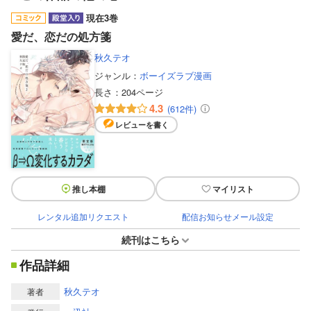
現在3巻
愛だ、恋だの処方箋
秋久テオ
ジャンル：
ボーイズラブ漫画
長さ：
204ページ
4.3
(612件)
レビューを書く
推し本棚
マイリスト
レンタル追加リクエスト
配信お知らせメール設定
続刊はこちら
作品詳細
秋久テオ
著者