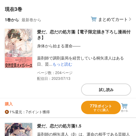
現在3巻
まとめてカート
1巻から
最新巻から
愛だ、恋だの処方箋【電子限定描き下ろし漫画付
き】
身体から始まる運命――
薬剤師で調剤薬局を経営している桐矢凛人はある
日、芸...
もっと読む
204
配信日：2023/07/13
試し読み
購入
770
ポイント
すぐに購入
1%
還元
：7ポイント獲得
愛だ、恋だの処方箋1.5
薬剤師の桐矢凛人（β）は、運命の相手である芸能人