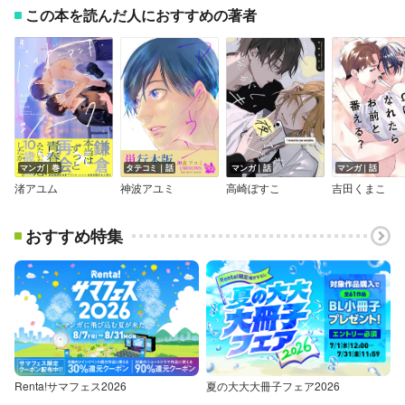
この本を読んだ人におすすめの著者
マンガ｜巻
タテコミ｜話
マンガ｜話
マンガ｜話
渚アユム
神波アユミ
高崎ぼすこ
吉田くまこ
おすすめ特集
Renta!サマフェス2026
夏の大大大冊子フェア2026