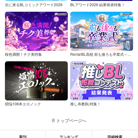
次に来るBLコミックアワード2026
BLアワード2026 結果発表特集！
桜色満開！チク美特集
Renta!BL高校 前も後ろも卒業式～童貞・処女からの卒業アルバム～
煩悩108本エロノック
推し布教BL特集！
トップページへ
新刊
ランキング
詳細検索