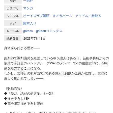
一迅社
発行
マンガ
カテゴリ
ボーイズラブ漫画
オメガバース
アイドル・芸能人
ジャンル
殿堂入り
タグ
gateau
gateauコミックス
レーベル
2023年7月13日
紙初版日
身体から始まる運命――
薬剤師で調剤薬局を経営している桐矢凛人はある日、芸能事務所からの
依頼で今話題のバンドグループWeltのメンバーでαの佐藤志郎に、抑制
剤を処方することになる。
しかし、志郎との初対面でβである凛人は何故か全身が欲情し、志郎に
激しく抱かれてしまい――。
《収録内容》
◆『愛だ、恋だの処方箋』1～6話
◆描き下ろし18P
◆電子限定描き下ろし漫画