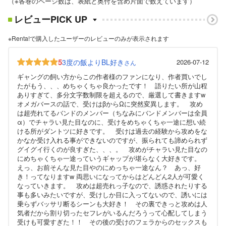
（※各巻のページ数は、表紙と奥付を含め片面で数えています）
レビューPICK UP
※Renta!で購入したユーザーのレビューのみが表示されます
5
3度の飯よりBL好き
2026-07-12
さん
ギャングの飼い方からこの作者様のファンになり、作者買いでし
たがもう、、、めちゃくちゃ良かったです！ 語りたい所が山程
ありすぎて、多分文字数制限を超えるので、厳選して書きますw
オメガバースの話で、受けはβからΩに突然変異します。 攻め
は超売れてるバンドのメンバー（ちなみにバンドメンバーは全員
α）でチャラい見た目なのに、受けをめちゃくちゃ一途に想い続
ける所がダントツに好きです。 受けは過去の経験から攻めをな
かなか受け入れる事ができないのですが、振られても諦められず
グイグイ行くのが良すぎた、、、。 攻めがチャラい見た目なの
にめちゃくちゃ一途っていうギャップが堪らなく大好きです。
えっ、お前そんな見た目やのにめっちゃ一途なん？ あっ、好
き！ってなりますw 両思いになってからはどんどん2人が可愛く
なっていきます。 攻めは超売れっ子なので、誘惑されたりする
事も多いみたいですが、受けしか目に入ってないので、誘いには
乗らずバッサリ断るシーンも大好き！ その裏できっと攻めは人
気者だから割り切ったセフレがいるんだろうって心配してしまう
受けも可愛すぎた！！ その後の受けのフェラからのセックスも