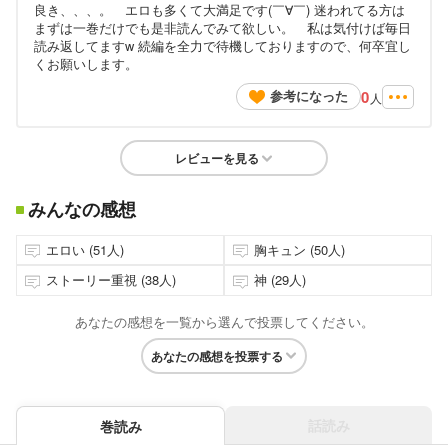
良き、、、。 エロも多くて大満足です(￣∀￣) 迷われてる方は
まずは一巻だけでも是非読んでみて欲しい。 私は気付けば毎日
読み返してますw 続編を全力で待機しておりますので、何卒宜し
くお願いします。
0
参考になった
人
レビューを見る
みんなの感想
エロい (51人)
胸キュン (50人)
ストーリー重視 (38人)
神 (29人)
あなたの感想を一覧から選んで投票してください。
あなたの感想を投票する
話読み
巻読み