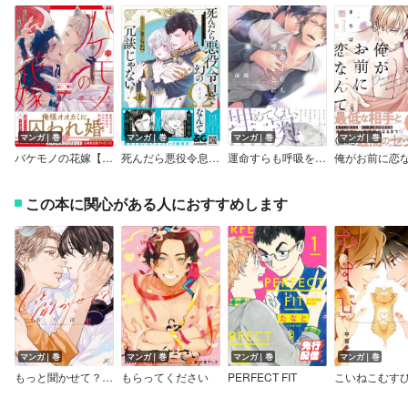
マンガ｜巻
マンガ｜巻
マンガ｜巻
マンガ｜巻
バケモノの花嫁【電子限定漫画付きRenta！特別版】
死んだら悪役令息で幻のΩなんて冗談じゃない！【電子限定特典付】
運命すらも呼吸をとめて【電子限定描き下ろし漫画付き】
この本に関心がある人におすすめします
マンガ｜巻
マンガ｜巻
マンガ｜巻
マンガ｜巻
もっと聞かせて？【電子限定描き下ろし漫画付き】
もらってください
PERFECT FIT
こいねこむす