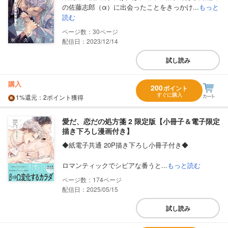
の佐藤志郎（α）に出会ったことをきっかけ...
もっと
読む
30
配信日：2023/12/14
試し読み
購入
200
ポイント
すぐに購入
1%
還元
：2ポイント獲得
愛だ、恋だの処方箋 2 限定版【小冊子＆電子限定
描き下ろし漫画付き】
◆紙電子共通 20P描き下ろし小冊子付き◆
ロマンティックでシビアな番うと...
もっと読む
174
配信日：2025/05/15
試し読み