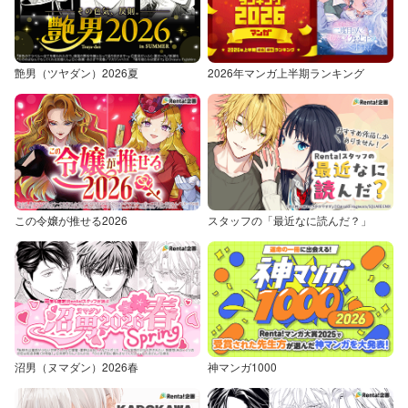
艶男（ツヤダン）2026夏
2026年マンガ上半期ランキング
この令嬢が推せる2026
スタッフの「最近なに読んだ？」
沼男（ヌマダン）2026春
神マンガ1000