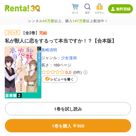
無料登録
レンタル
55万冊
以上、購入
147万冊
以上配信中！
【
全2巻
】
完結
私が獣人に恋をするって本当ですか！？【合本版】
真崎清明
ジャンル：
少女漫画
長さ：
169ページ
0.0
(0件)
レビューを書く
1巻を試し読み
1巻を購入
500