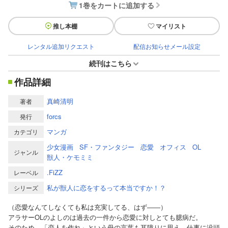
1巻をカートに追加する
推し本棚
マイリスト
レンタル追加リクエスト
配信お知らせメール設定
続刊はこちら
作品詳細
真崎清明
著者
forcs
発行
マンガ
カテゴリ
少女漫画
SF・ファンタジー
恋愛
オフィス
OL
ジャンル
獣人・ケモミミ
.FiZZ
レーベル
私が獣人に恋をするって本当ですか！？
シリーズ
（恋愛なんてしなくても私は充実してる、はず――）
アラサーOLのよしのは過去の一件から恋愛に対しとても臆病だ。
そのため、「恋人を作れ」という母の言葉も耳障りに思え、仕事に没頭