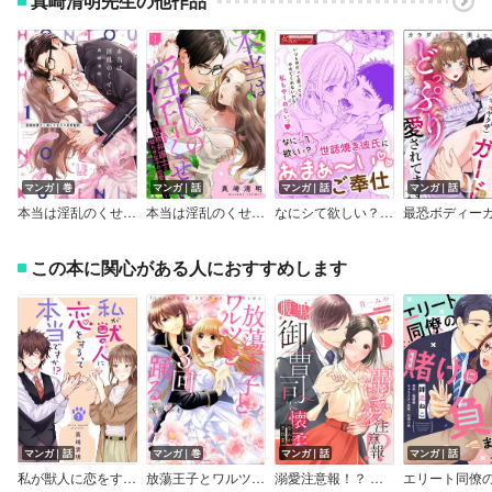
真崎清明先生の他作品
マンガ｜巻
マンガ｜話
マンガ｜話
マンガ｜話
本当は淫乱のくせに～堅物弁護士と拗らせ女子の恋愛裁判～【コミックス版】
本当は淫乱のくせに～堅物弁護士と拗らせ女子の恋愛裁判～
なにシて欲しい？ 世話焼き彼氏にあまぁ～いご奉仕
この本に関心がある人におすすめします
マンガ｜話
マンガ｜巻
マンガ｜話
マンガ｜話
私が獣人に恋をするって本当ですか！？
放蕩王子とワルツを3回踊る
溺愛注意報！？ 腹黒御曹司に懐柔なんかされませんっ【単話売】