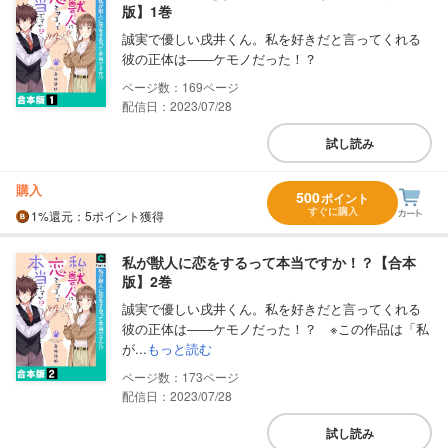
版】1巻
誠実で優しい戌井くん。私を好きだと言ってくれる
彼の正体は――ケモノだった！？
169
配信日：2023/07/28
試し読み
購入
500
ポイント
すぐに購入
1%
還元
：5ポイント獲得
私が獣人に恋をするって本当ですか！？【合本
版】2巻
誠実で優しい戌井くん。私を好きだと言ってくれる
彼の正体は――ケモノだった！？ ※この作品は「私
が...
もっと読む
173
配信日：2023/07/28
試し読み