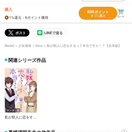
購入
600
ポイント
すぐに購入
1%
還元
：6ポイント獲得
ポスト
LINEで送る
Renta!
少女漫画
forcs
私が獣人に恋をするって本当ですか！？【合本版】
関連シリーズ作品
マンガ｜話
私が獣人に恋をするって本当ですか！？