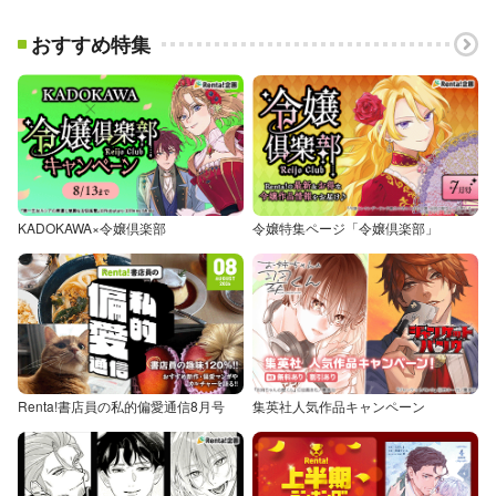
おすすめ特集
KADOKAWA×令嬢倶楽部
令嬢特集ページ「令嬢倶楽部」
Renta!書店員の私的偏愛通信8月号
集英社人気作品キャンペーン