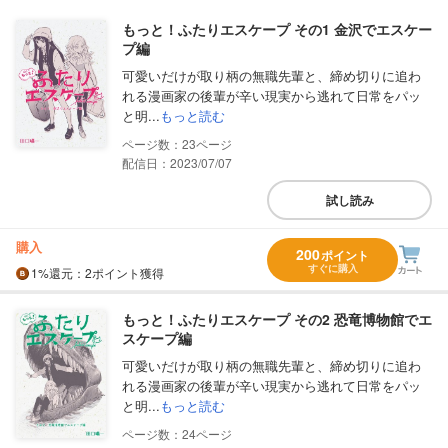
もっと！ふたりエスケープ その1 金沢でエスケー
プ編
可愛いだけが取り柄の無職先輩と、締め切りに追わ
れる漫画家の後輩が辛い現実から逃れて日常をパッ
と明...
もっと読む
23
配信日：2023/07/07
試し読み
購入
200
ポイント
すぐに購入
1%
還元
：2ポイント獲得
もっと！ふたりエスケープ その2 恐竜博物館でエ
スケープ編
可愛いだけが取り柄の無職先輩と、締め切りに追わ
れる漫画家の後輩が辛い現実から逃れて日常をパッ
と明...
もっと読む
24