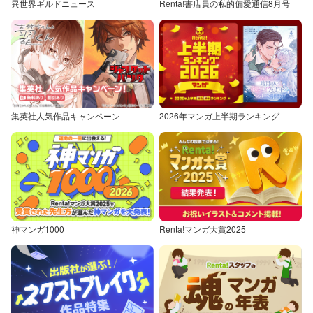
異世界ギルドニュース
Renta!書店員の私的偏愛通信8月号
集英社人気作品キャンペーン
2026年マンガ上半期ランキング
神マンガ1000
Renta!マンガ大賞2025