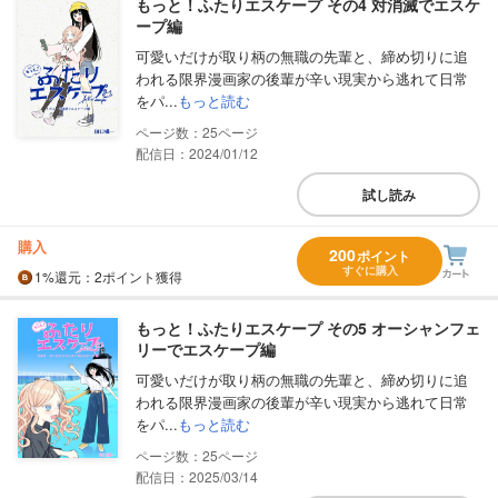
もっと！ふたりエスケープ その4 対消滅でエスケ
ープ編
可愛いだけが取り柄の無職の先輩と、締め切りに追
われる限界漫画家の後輩が辛い現実から逃れて日常
をパ...
もっと読む
25
配信日：2024/01/12
試し読み
購入
200
ポイント
すぐに購入
1%
還元
：2ポイント獲得
もっと！ふたりエスケープ その5 オーシャンフェ
リーでエスケープ編
可愛いだけが取り柄の無職の先輩と、締め切りに追
われる限界漫画家の後輩が辛い現実から逃れて日常
をパ...
もっと読む
25
配信日：2025/03/14