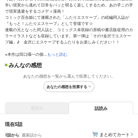
辛い現実から逃れて日常をパッと明るく楽しくするため、あの手この手
で現実逃避をするコメディ漫画！
コミック百合姫にて連載された「ふたりエスケープ」の続編同人誌が
『もっと！ふたりエスケープ』として登場です☆
連載の元となった同人誌と、コミックス未収録の原稿や書店販促用のカ
ラーイラストなども収録しています。第一弾は「その1金沢でエスケー
プ編」♪ 金沢にエスケープするふたりをお楽しみください！！
※本作は田口囁一の個...
もっと読む
みんなの感想
あなたの感想を一覧から選んで投票してください。
あなたの感想を投票する
巻読み
話読み
現在5話
まとめてカート
1話から
最新話から