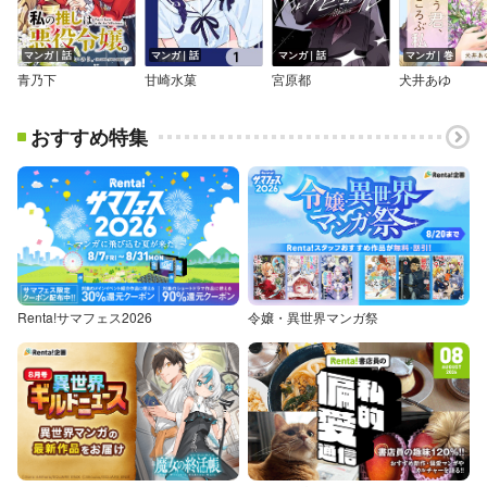
マンガ｜話
マンガ｜話
マンガ｜話
マンガ｜巻
青乃下
甘崎水菓
宮原都
犬井あゆ
おすすめ特集
Renta!サマフェス2026
令嬢・異世界マンガ祭