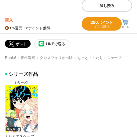
試し読み
購入
200
ポイント
すぐに購入
1%
還元
：2ポイント獲得
ポスト
LINEで送る
Renta!
青年漫画
クロスフォリオ出版
もっと！ふたりエスケープ
シリーズ作品
シリーズ1
マンガ｜巻
ふたりエスケープ【イラスト特典付】