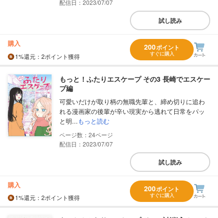
配信日：2023/07/07
試し読み
購入
200
ポイント
すぐに購入
1%
還元
：2ポイント獲得
もっと！ふたりエスケープ その3 長崎でエスケー
プ編
可愛いだけが取り柄の無職先輩と、締め切りに追わ
れる漫画家の後輩が辛い現実から逃れて日常をパッ
と明...
もっと読む
24
配信日：2023/07/07
試し読み
購入
200
ポイント
すぐに購入
1%
還元
：2ポイント獲得