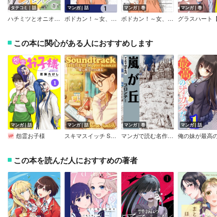
タテコミ｜話
マンガ｜話
マンガ｜巻
マンガ｜巻
ハチミツとオニオン【フルカラー】
ボドカン！～女、囚人同士、監獄でナニも起こらないはずがなく～【分冊版】
ボドカン！～女、囚人同士、監獄でナニも起こらないはずがなく～
この本に関心がある人におすすめします
マンガ｜話
マンガ｜話
マンガ｜巻
マンガ｜話
怨霊お子様
スキマスイッチ Soundtrack －瞳に映るのは過去－
マンガで読む名作 嵐が丘
この本を読んだ人におすすめの著者