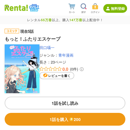
無料登録
レンタル
55万冊
以上、購入
147万冊
以上配信中！
現在5話
もっと！ふたりエスケープ
田口囁一
ジャンル：
青年漫画
長さ：
23ページ
0.0
(0件)
レビューを書く
1話を試し読み
1話を購入
200