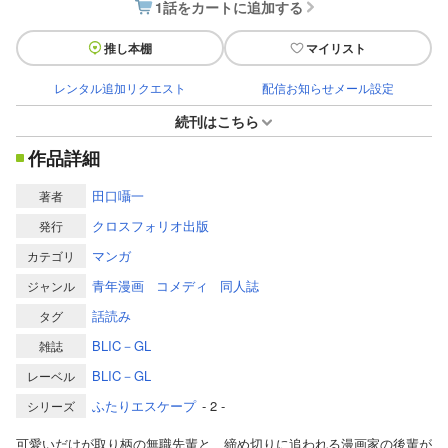
1話をカートに追加する
推し本棚
マイリスト
レンタル追加リクエスト
配信お知らせメール設定
続刊はこちら
作品詳細
田口囁一
著者
クロスフォリオ出版
発行
マンガ
カテゴリ
青年漫画
コメディ
同人誌
ジャンル
話読み
タグ
BLIC－GL
雑誌
BLIC－GL
レーベル
ふたりエスケープ
- 2 -
シリーズ
可愛いだけが取り柄の無職先輩と、締め切りに追われる漫画家の後輩が