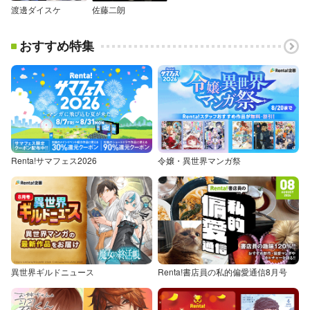
渡邊ダイスケ
佐藤二朗
おすすめ特集
Renta!サマフェス2026
令嬢・異世界マンガ祭
異世界ギルドニュース
Renta!書店員の私的偏愛通信8月号