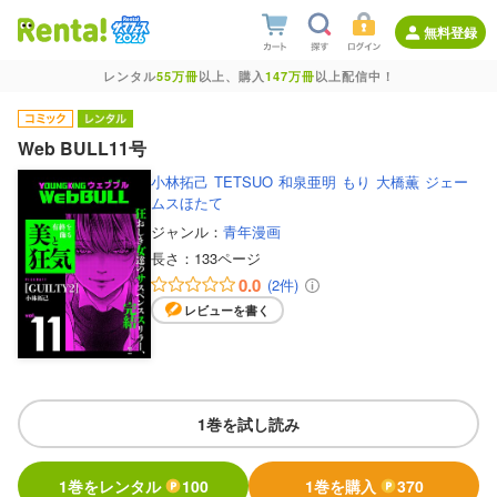
無料登録
レンタル
55万冊
以上、購入
147万冊
以上配信中！
Web BULL11号
小林拓己
TETSUO
和泉亜明
もり
大橋薫
ジェー
ムスほたて
ジャンル：
青年漫画
長さ：
133ページ
0.0
(2件)
レビューを書く
1巻を試し読み
1巻をレンタル
100
1巻を購入
370