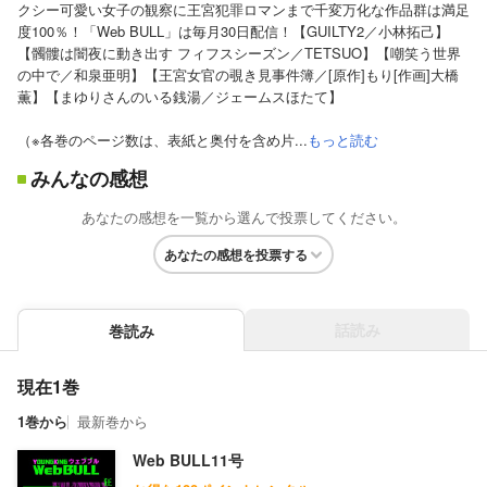
クシー可愛い女子の観察に王宮犯罪ロマンまで千変万化な作品群は満足
度100％！「Web BULL」は毎月30日配信！【GUILTY2／小林拓己】
【髑髏は闇夜に動き出す フィフスシーズン／TETSUO】【嘲笑う世界
の中で／和泉亜明】【王宮女官の覗き見事件簿／[原作]もり[作画]大橋
薫】【まゆりさんのいる銭湯／ジェームスほたて】
（※各巻のページ数は、表紙と奥付を含め片...
もっと読む
みんなの感想
あなたの感想を一覧から選んで投票してください。
あなたの感想を投票する
話読み
巻読み
現在1巻
1巻から
最新巻から
Web BULL11号