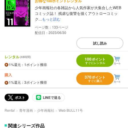
お得な100ポイントレンタル
少年画報社の各雑誌から人気作家が大集合したWEB
コミック誌！ 残虐な復讐を描くアウトローコミッ
ク...
もっと読む
133
配信日：2023/06/30
試し読み
レンタル
(48時間)
100
ポイント
すぐにレンタル
1%
還元
：1ポイント獲得
購入
370
ポイント
すぐに購入
1%
還元
：3ポイント獲得
ポスト
LINEで送る
Renta!
青年漫画
少年画報社
Web BULL11号
関連シリーズ作品