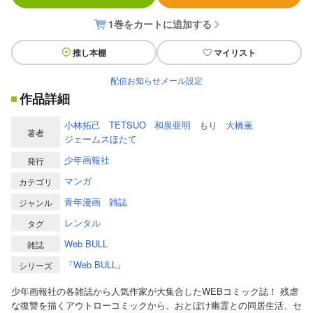
1巻をカートに追加する
推し本棚
マイリスト
配信お知らせメール設定
作品詳細
小林拓己
TETSUO
和泉亜明
もり
大橋薫
著者
ジェームスほたて
少年画報社
発行
マンガ
カテゴリ
青年漫画
雑誌
ジャンル
レンタル
タグ
Web BULL
雑誌
『Web BULL』
シリーズ
少年画報社の各雑誌から人気作家が大集合したWEBコミック誌！ 残虐
な復讐を描くアウトローコミックから、おとぼけ幽霊との同居生活、セ