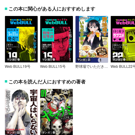
この本に関心がある人におすすめします
マンガ｜巻
マンガ｜巻
マンガ｜話
マンガ｜巻
Web BULL19号
Web BULL15号
野球場でいただきます【分冊版】
Web BULL22
この本を読んだ人におすすめの著者
マンガ｜話
マンガ｜巻