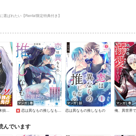
に選ばれたい【Renta!限定特典付き】
マンガ｜巻
マンガ｜話
マンガ｜巻
【連載版】
恋は異なもの推しなもの（合本版）
恋は異なもの推しなもの
読んでいます