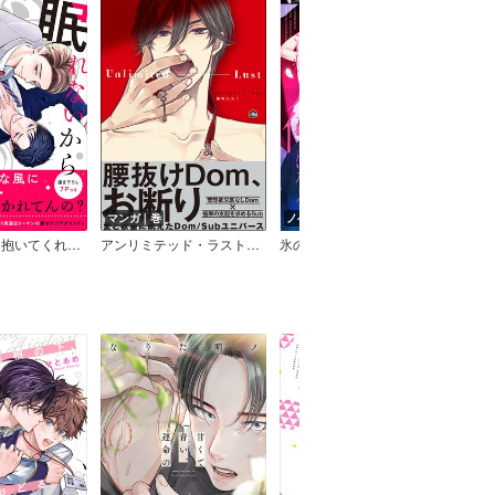
マンガ｜巻
ノベル｜巻
マン
眠れないから抱いてくれ！【電子単行本版／限定特典まんが付き】
アンリミテッド・ラスト【電子限定6Pかきおろし漫画付】
氷のヤクザ、異世界で白銀の闇王の治癒天使になる