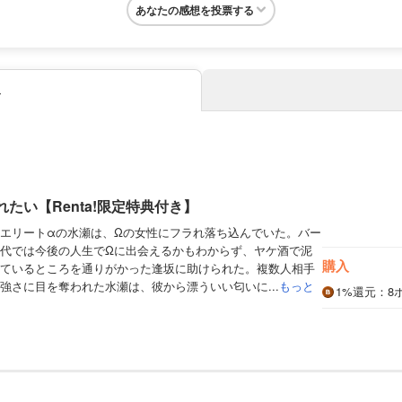
あなたの感想を投票する
み
たい【Renta!限定特典付き】
エリートαの水瀬は、Ωの女性にフラれ落ち込んでいた。バー
代では今後の人生でΩに出会えるかもわからず、ヤケ酒で泥
購入
ているところを通りがかった逢坂に助けられた。複数人相手
強さに目を奪われた水瀬は、彼から漂ういい匂いに...
もっと
1%
還元
：8