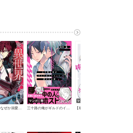
マンガ｜巻
マンガ｜話
マン
俺、異世界でなぜか溺愛されてるんですけど。BLアンソロジー
三十路の俺がギルドのイケメンに好かれた話【電子限定特典付】
【単話】三十路の俺がギルドのイケメンに好かれた話