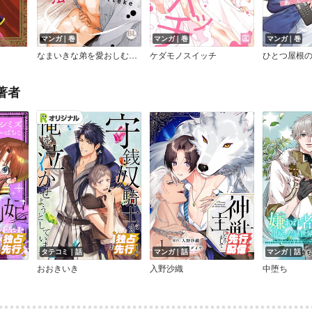
マンガ｜巻
マンガ｜巻
マンガ｜巻
なまいきな弟を愛おしむ方法【コミックス版】【Renta！限定特典付き】
ケダモノスイッチ
著者
タテコミ｜話
マンガ｜話
マンガ｜話
おおきいき
入野沙織
中堕ち