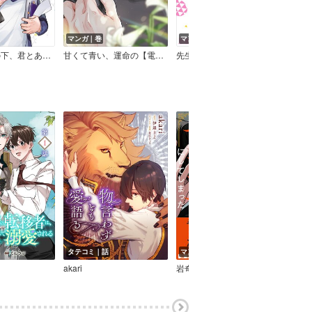
マンガ｜巻
マンガ｜巻
マン
ひとつ屋根の下、君とあいおどる
甘くて青い、運命の【電子限定おまけ付き】
先生は仏頂面してやってくる【Renta！限定特典付き】
君違
タテコミ｜話
マンガ｜巻
マン
akari
岩奇しゃけ
瀬澤