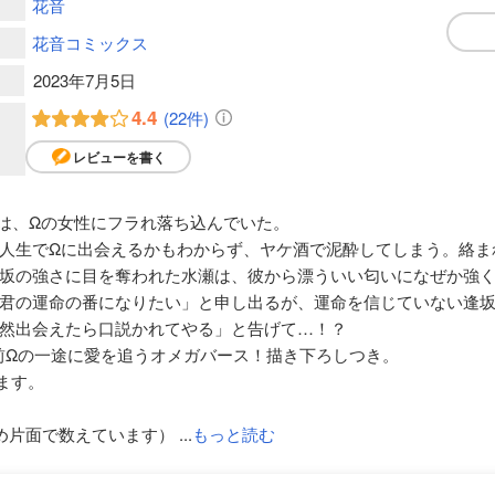
花音
花音コミックス
2023年7月5日
4.4
(22件)
レビューを書く
は、Ωの女性にフラれ落ち込んでいた。
人生でΩに出会えるかもわからず、ヤケ酒で泥酔してしまう。絡ま
坂の強さに目を奪われた水瀬は、彼から漂ういい匂いになぜか強く
君の運命の番になりたい」と申し出るが、運命を信じていない逢
然出会えたら口説かれてやる」と告げて…！？
前Ωの一途に愛を追うオメガバース！描き下ろしつき。
います。
面で数えています） ...
もっと読む