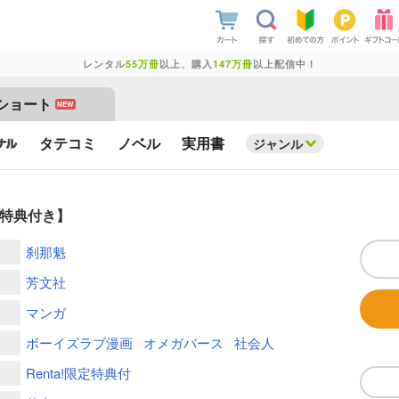
レンタル
55万冊
以上、購入
147万冊
以上配信中！
ショート
NEW
タテコミ
ノベル
実用書
ジャンル
定特典付き】
刹那魁
芳文社
マンガ
ボーイズラブ漫画
オメガバース
社会人
Renta!限定特典付