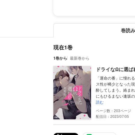
巻読
現在1巻
1巻から
最新巻から
ドライなΩに選ばれ
「運命の番」に憧れる
ス性が稀少となった現
酔してしまう。絡まれ
にもひるまない逢坂の
読む
203
配信日：2023/07/05