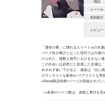
雑誌
レーベル
紙初版日
レビュー
「運命の番」に憧れるエリートαの水瀬
バース性が稀少となった現代では今後の
けられた。複数人相手にもひるまない逢
この出会いは必然だと直感した水瀬は「
めきれず食い下がると、逢坂は「次に偶
ロマンチストな献身α×リアリストな男
※Renta限定特典1ページが収録されて
（※各巻のページ数は、表紙と奥付を含め片