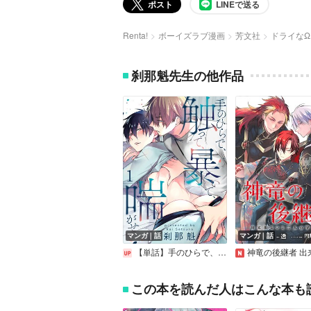
ポスト
LINEで送る
Renta!
ボーイズラブ漫画
芳文社
ドライなΩ
刹那魁先生の他作品
マンガ｜話
マンガ｜話
【単話】手のひらで、触って、暴いて、喘がせて
神竜の後継者 出来損ないと二人の守護竜 
この本を読んだ人はこんな本も