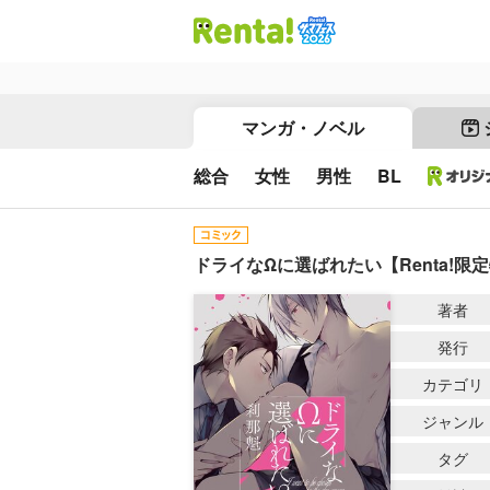
マンガ・ノベル
総合
女性
男性
BL
ドライなΩに選ばれたい【Renta!限
著者
発行
カテゴリ
ジャンル
タグ