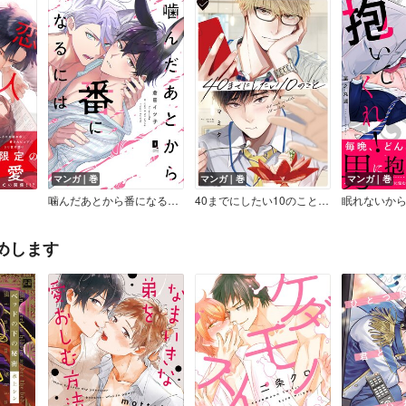
マンガ｜巻
マンガ｜巻
マンガ｜巻
噛んだあとから番になるには【単行本版】【電子限定描き下ろし漫画付き】
40までにしたい10のこと【電子特別版】
めします