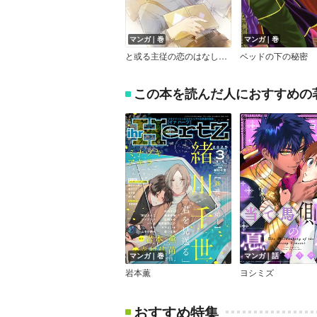
マンガ｜巻
マンガ｜巻
と或る主従の恋のはなし【特典付き】
ベッドの下の秘密
この本を読んだ人におすすめの
マンガ｜巻
マンガ｜話
岩本薫
ヨシミズ
おすすめ特集