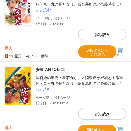
船・竜王丸の長となり、鎌倉幕府の北条義時率...
も
っと読む
168
配信日：2023/08/11
試し読み
購入
546
ポイント
すぐに購入
1%
還元
：5ポイント獲得
安東 ANTON 二
源義経の遺児・星若丸が、大陸東岸を根城とする軍
船・竜王丸の長となり、鎌倉幕府の北条義時率...
も
っと読む
164
配信日：2023/08/12
試し読み
購入
546
ポイント