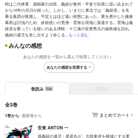
時は二代将軍、源頼家の治世。義経が奥州・平泉で自害に追い込まれて
から10年の月日が経った。しかし、いまだに東北では「義経党」を名
乗る集団が跋扈し、平定とはほど遠い状態にあった。業を煮やした鎌倉
幕府は討伐のため、妖術使いの荒僧・雲海を現地に派遣する。雲海は義
経党を匿っている疑いのある津軽・十三湊の安東秀元の福島城を訪れ、
義経の遺児を差し出すよう命じる...
もっと読む
みんなの感想
あなたの感想を一覧から選んで投票してください。
あなたの感想を投票する
話読み
巻読み
全3巻
まとめてカート
1巻から
最新巻から
安東 ANTON 一
源義経の遺児・星若丸が、大陸東岸を根城とする軍