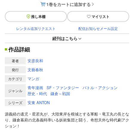
1巻をカートに追加する
推し本棚
マイリスト
レンタル追加リクエスト
配信お知らせメール設定
続刊はこちら
作品詳細
安彦良和
著者
文藝春秋
発行
マンガ
カテゴリ
青年漫画
SF・ファンタジー
バトル・アクション
ジャンル
歴史・時代
鎌倉～戦国
安東 ANTON
シリーズ
源義経の遺児・星若丸が、大陸東岸を根城とする軍船・竜王丸の長とな
り、鎌倉幕府の北条義時率いる妖術集団と闘う、奇想天外な時代劇アク
ション！