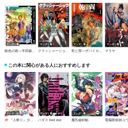
マンガ｜巻
マンガ｜巻
マンガ｜巻
マンガ｜巻
銀色の路―半田銀山異聞―
クラッシャージョウ REBIRTH
乾と巽―ザバイカル戦記―
マラヤ
この本に関心がある人におすすめします
マンガ｜話
マンガ｜巻
マンガ｜巻
マンガ｜巻
『人斬り』少女、公爵令嬢の護衛になる【単話版】
バダス bad ass
魔乳秘剣帖