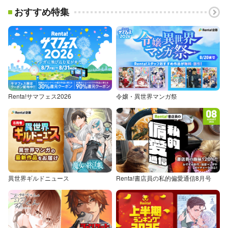
おすすめ特集
Renta!サマフェス2026
令嬢・異世界マンガ祭
異世界ギルドニュース
Renta!書店員の私的偏愛通信8月号