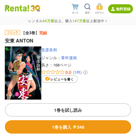
無料登録
レンタル
55万冊
以上、購入
147万冊
以上配信中！
【
全3巻
】
完結
安東 ANTON
安彦良和
ジャンル：
青年漫画
長さ：
168ページ
0.0
(1件)
レビューを書く
1巻を試し読み
1巻を購入
546