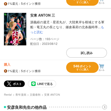
すぐに購入
1%
還元
：5ポイント獲得
安東 ANTON 三
源義経の遺児・星若丸が、大陸東岸を根城とする軍
船・竜王丸の長となり、鎌倉幕府の北条義時率...
も
っと読む
193
配信日：2023/08/12
試し読み
購入
546
ポイント
すぐに購入
1%
還元
：5ポイント獲得
ポスト
LINEで送る
Renta!
青年漫画
文藝春秋
安東 ANTON
安彦良和先生の他作品