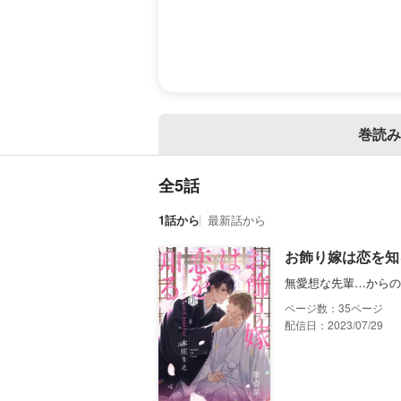
巻読み
全5話
1話から
最新話から
お飾り嫁は恋を知
無愛想な先輩…からの
35
配信日：2023/07/29