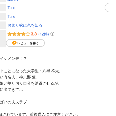
Tulle
Tulle
お飾り嫁は恋を知る
3.8
(12件)
レビューを書く
イケメン夫！？
ぐことになった大学生・八尋 祥太。
い有名人、神志那 蓮。
姻と割り切り自分を納得させるが、
に出てきて…
ぱいの夫夫ラブ
xy」に収録されています。重複購入にご注意ください。