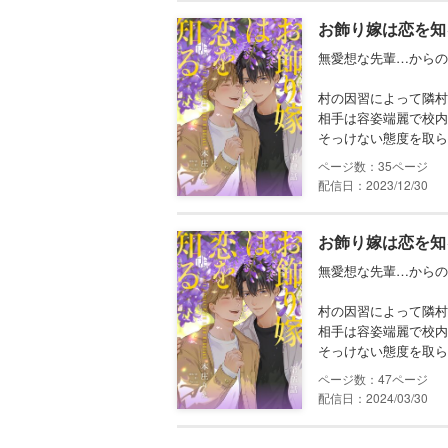
お飾り嫁は恋を知
無愛想な先輩…からの
村の因習によって隣村
相手は容姿端麗で校内
そっけない態度を取ら
35
配信日：2023/12/30
お飾り嫁は恋を知
無愛想な先輩…からの
村の因習によって隣村
相手は容姿端麗で校内
そっけない態度を取ら
47
配信日：2024/03/30