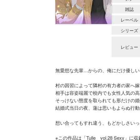
雑誌
レーベル
シリーズ
レビュー
無愛想な先輩…からの、俺にだけ優しい
村の因習によって隣村の有力者の家へ嫁
相手は容姿端麗で校内でも女性人気の高
そっけない態度を取られても形だけの婚
結婚式当日の夜、蓮は思いもよらぬ行動
想い合ってもすれ違う、もどかしさいっ
※この作品は「Tulle vol.28 Se