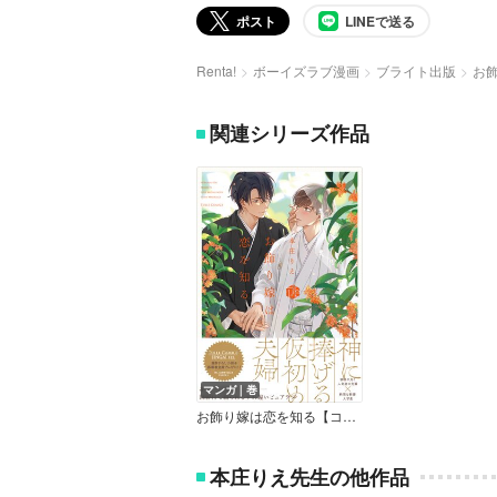
ポスト
LINEで送る
Renta!
ボーイズラブ漫画
ブライト出版
お
関連シリーズ作品
マンガ｜巻
お飾り嫁は恋を知る【コミックス版】
本庄りえ先生の他作品