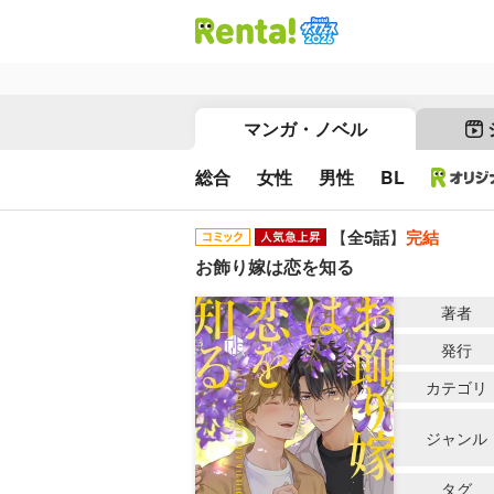
マンガ・ノベル
総合
女性
男性
BL
【
全5話
】
完結
お飾り嫁は恋を知る
著者
発行
カテゴリ
ジャンル
タグ