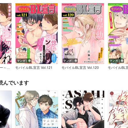
マンガ｜巻
マンガ｜巻
マンガ｜巻
自惚れとランジェリー～ハイスペ同期の困った愛し方～【豪華版】
モバイルBL宣言 Vol.121
モバイルBL宣言 Vol.120
モバイルBL宣言
読んでいます