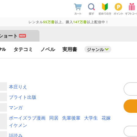
レンタル
55万冊
以上、購入
147万冊
以上配信中！
ショート
NEW
タテコミ
ノベル
実用書
ジャンル
本庄りえ
ブライト出版
マンガ
ボーイズラブ漫画
同居
先輩後輩
大学生
花嫁
イケメン
話読み