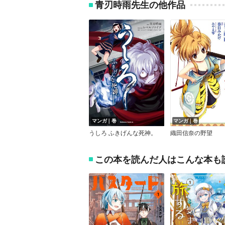
青刃時雨先生の他作品
マンガ｜巻
マンガ｜巻
うしろ ふきげんな死神。
織田信奈の野望
この本を読んだ人はこんな本も