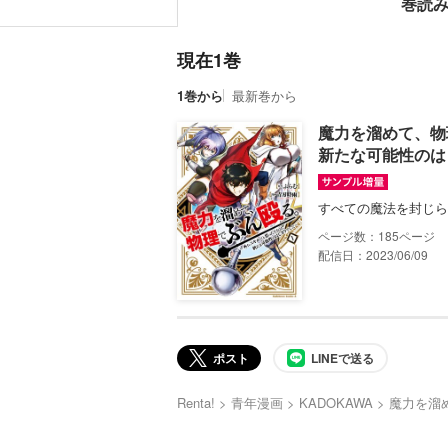
巻読
現在1巻
1巻から
最新巻から
魔力を溜めて、物
新たな可能性のは
すべての魔法を封じら
185
配信日：2023/06/09
ポスト
LINEで送る
Renta!
青年漫画
KADOKAWA
魔力を溜