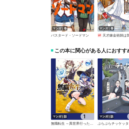
マンガ｜巻
マンガ｜巻
バスタード・ソードマン
天才錬金術師は気まま
この本に関心がある人におすす
マンガ｜話
マンガ｜話
無職転生 ～異世界行ったら本気だす～【分冊版】