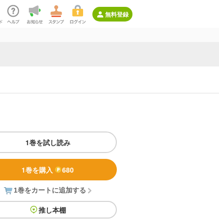
無料登録
～
1巻を試し読み
1巻を購入
680
1巻をカートに追加する
推し本棚