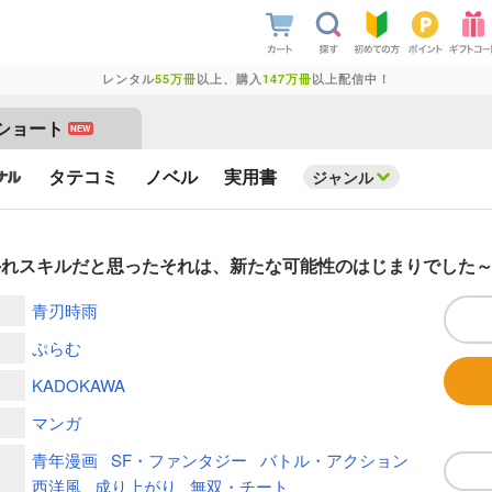
レンタル
55万冊
以上、購入
147万冊
以上配信中！
ショート
NEW
タテコミ
ノベル
実用書
ジャンル
外れスキルだと思ったそれは、新たな可能性のはじまりでした
青刃時雨
ぷらむ
KADOKAWA
マンガ
青年漫画
SF・ファンタジー
バトル・アクション
西洋風
成り上がり
無双・チート