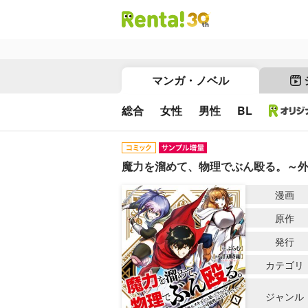
マンガ・ノベル
総合
女性
男性
BL
魔力を溜めて、物理でぶん殴る。～
漫画
原作
発行
カテゴリ
ジャンル