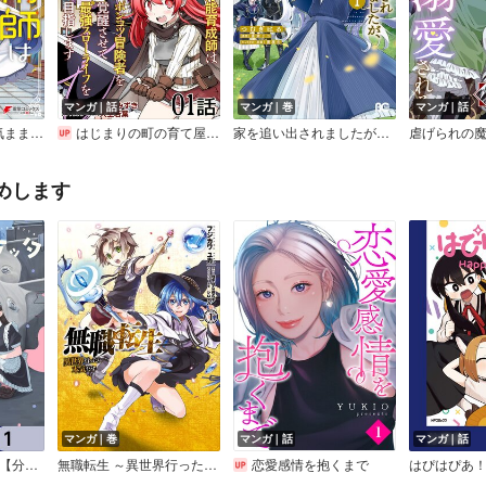
マンガ｜話
マンガ｜巻
マンガ｜話
に旅する
はじまりの町の育て屋さん～追放された万能育成師はポンコツ冒険者を覚醒させて最強スローライフを目指します～【単話版】
家を追い出されましたが、元気に暮らしています ～チートな魔法と前世知識で快適便利なセカンドライフ！～
めします
マンガ｜巻
マンガ｜話
マンガ｜話
ぷらぷらチッケッタ【分冊版】
無職転生 ～異世界行ったら本気だす～
恋愛感情を抱くまで
はぴはぴあ