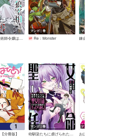
マンガ｜巻
マンガ｜巻
マン
虐げられの魔術師令嬢は、『氷狼宰相』様に溺愛される【単話】
Re：Monster
錬金術師の辺境再生スローライフ～S級パーティーで孤立した少女をかばったら追放されたので、一緒に幸せに暮らします～【電子単行本版】
マンガ｜巻
マンガ｜話
マン
！【分冊版】
幼馴染たちに虐げられた俺、「聖女任命」スキルに目覚めて手のひら返し！
おぼこい魔女はまじわりたい！＜連載版＞
アネカ