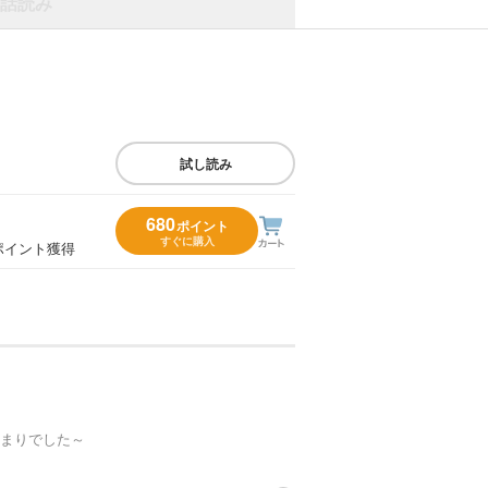
話読み
試し読み
680
ポイント
すぐに購入
ポイント獲得
まりでした～