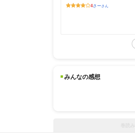
4
さー
さん
みんなの感想
巻読み