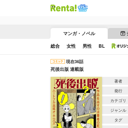
マンガ・ノベル
総合
女性
男性
BL
現在36話
死後出版 連載版
著者
発行
カテゴリ
ジャンル
タグ