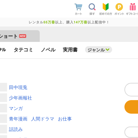
レンタル
55万冊
以上、購入
147万冊
以上配信中！
ショート
NEW
タテコミ
ノベル
実用書
ジャンル
田中現兎
少年画報社
マンガ
青年漫画
人間ドラマ
お仕事
話読み