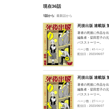
現在36話
1話から
最新話から
死後出版 連載版 
著者の死後に作品を出
編集者・栞田窓子の元
バスストーリー。
41
配信日：2023/06/07
死後出版 連載版 
著者の死後に作品を出
編集者・栞田窓子の元
バスストーリー。
27
配信日：2023/06/07