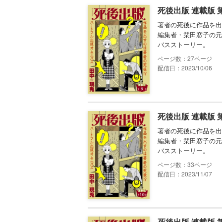
死後出版 連載版 
著者の死後に作品を出
編集者・栞田窓子の元
バスストーリー。
27
配信日：2023/10/06
死後出版 連載版 
著者の死後に作品を出
編集者・栞田窓子の元
バスストーリー。
33
配信日：2023/11/07
死後出版 連載版 