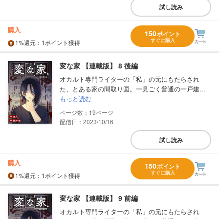
試し読み
購入
150
ポイント
すぐに購入
1%
還元
：1ポイント獲得
変な家 【連載版】 8 後編
オカルト専門ライターの「私」の元にもたらされ
た、とある家の間取り図。一見ごく普通の一戸建...
もっと読む
19
配信日：2023/10/16
試し読み
購入
150
ポイント
すぐに購入
1%
還元
：1ポイント獲得
変な家 【連載版】 9 前編
オカルト専門ライターの「私」の元にもたらされ