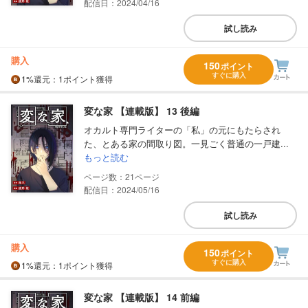
配信日：2024/04/16
試し読み
購入
150
ポイント
すぐに購入
1%
還元
：1ポイント獲得
変な家 【連載版】 13 後編
オカルト専門ライターの「私」の元にもたらされ
た、とある家の間取り図。一見ごく普通の一戸建...
もっと読む
21
配信日：2024/05/16
試し読み
購入
150
ポイント
すぐに購入
1%
還元
：1ポイント獲得
変な家 【連載版】 14 前編