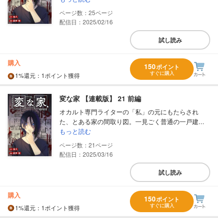
25
配信日：2025/02/16
試し読み
購入
150
ポイント
すぐに購入
1%
還元
：1ポイント獲得
変な家 【連載版】 21 前編
オカルト専門ライターの「私」の元にもたらされ
た、とある家の間取り図。一見ごく普通の一戸建...
もっと読む
21
配信日：2025/03/16
試し読み
購入
150
ポイント
すぐに購入
1%
還元
：1ポイント獲得