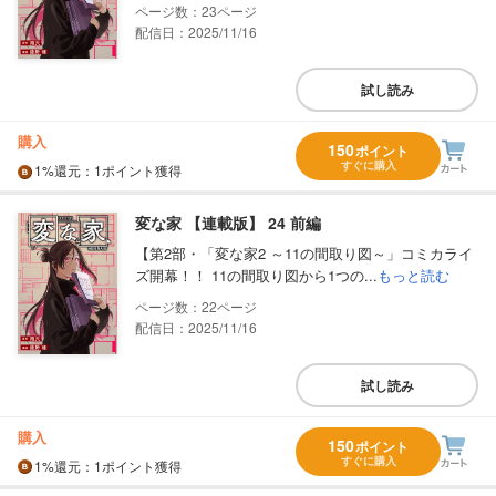
23
配信日：2025/11/16
試し読み
購入
150
ポイント
すぐに購入
1%
還元
：1ポイント獲得
変な家 【連載版】 24 前編
【第2部・「変な家2 ～11の間取り図～」コミカライ
ズ開幕！！ 11の間取り図から1つの...
もっと読む
22
配信日：2025/11/16
試し読み
購入
150
ポイント
すぐに購入
1%
還元
：1ポイント獲得