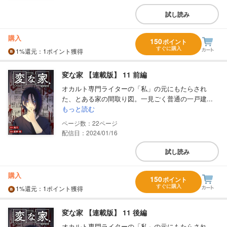
試し読み
購入
150
ポイント
すぐに購入
1%
還元
：1ポイント獲得
変な家 【連載版】 11 前編
オカルト専門ライターの「私」の元にもたらされ
た、とある家の間取り図。一見ごく普通の一戸建...
もっと読む
22
配信日：2024/01/16
試し読み
購入
150
ポイント
すぐに購入
1%
還元
：1ポイント獲得
変な家 【連載版】 11 後編
オカルト専門ライターの「私」の元にもたらされ