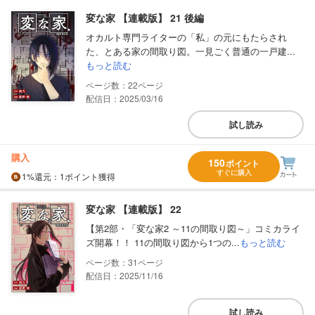
変な家 【連載版】 21 後編
オカルト専門ライターの「私」の元にもたらされ
た、とある家の間取り図。一見ごく普通の一戸建...
もっと読む
22
配信日：2025/03/16
試し読み
購入
150
ポイント
すぐに購入
1%
還元
：1ポイント獲得
変な家 【連載版】 22
【第2部・「変な家2 ～11の間取り図～」コミカライ
ズ開幕！！ 11の間取り図から1つの...
もっと読む
31
配信日：2025/11/16
試し読み