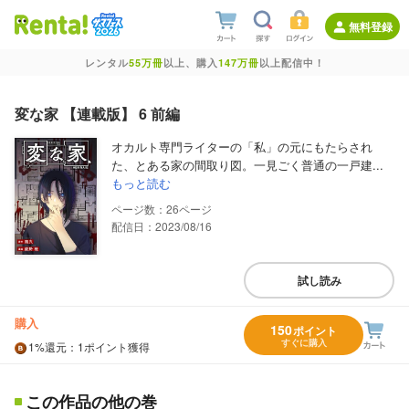
無料登録
レンタル
55万冊
以上、購入
147万冊
以上配信中！
変な家 【連載版】 6 前編
オカルト専門ライターの「私」の元にもたらされ
た、とある家の間取り図。一見ごく普通の一戸建...
もっと読む
26
配信日：2023/08/16
試し読み
購入
150
ポイント
すぐに購入
1%
還元
：1ポイント獲得
この作品の他の巻