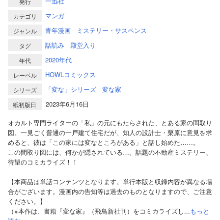
一迅社
発行
マンガ
カテゴリ
青年漫画
ミステリー・サスペンス
ジャンル
話読み
殿堂入り
タグ
2020年代
年代
HOWLコミックス
レーベル
「変な」シリーズ
変な家
シリーズ
2023年6月16日
紙初版日
オカルト専門ライターの「私」の元にもたらされた、とある家の間取り
図。一見ごく普通の一戸建て住宅だが、知人の設計士・栗原に意見を求
めると、彼は「この家には変なところがある」と話し始めた……。
この間取り図には、何かが隠されている…。話題の不動産ミステリー、
待望のコミカライズ！！
【本商品は単話コンテンツとなります。単行本版と収録内容が異なる場
合がございます。漫画内の告知等は過去のものとなりますので、ご注意
ください。】
（※本作は、書籍『変な家』（飛鳥新社刊）をコミカライズし...
もっと