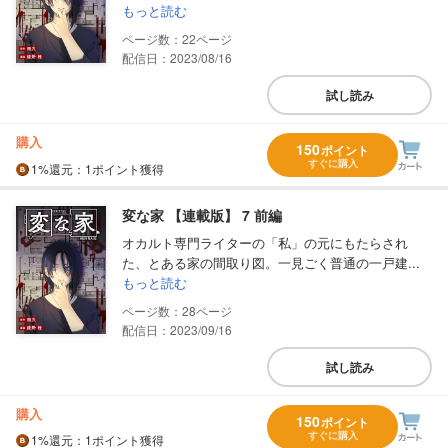
もっと読む
22
配信日：2023/08/16
試し読み
購入
150
ポイント
すぐに購入
1%
還元
：1ポイント獲得
変な家 【連載版】 7 前編
オカルト専門ライターの「私」の元にもたらされ
た、とある家の間取り図。一見ごく普通の一戸建...
もっと読む
28
配信日：2023/09/16
試し読み
購入
150
ポイント
すぐに購入
1%
還元
：1ポイント獲得