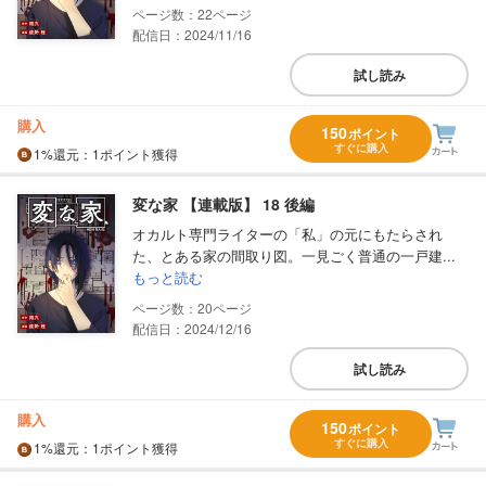
22
配信日：2024/11/16
試し読み
購入
150
ポイント
すぐに購入
1%
還元
：1ポイント獲得
変な家 【連載版】 18 後編
オカルト専門ライターの「私」の元にもたらされ
た、とある家の間取り図。一見ごく普通の一戸建...
もっと読む
20
配信日：2024/12/16
試し読み
購入
150
ポイント
すぐに購入
1%
還元
：1ポイント獲得