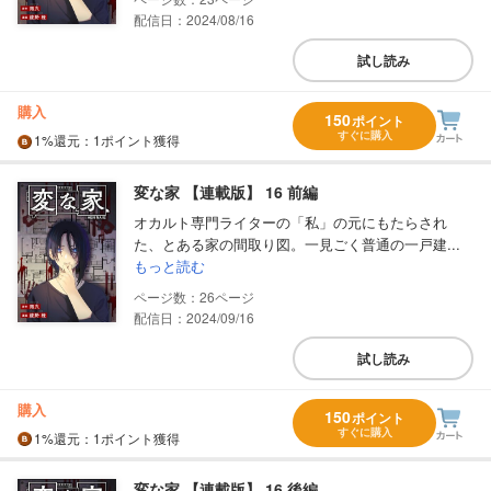
配信日：2024/08/16
試し読み
購入
150
ポイント
すぐに購入
1%
還元
：1ポイント獲得
変な家 【連載版】 16 前編
オカルト専門ライターの「私」の元にもたらされ
た、とある家の間取り図。一見ごく普通の一戸建...
もっと読む
26
配信日：2024/09/16
試し読み
購入
150
ポイント
すぐに購入
1%
還元
：1ポイント獲得
変な家 【連載版】 16 後編