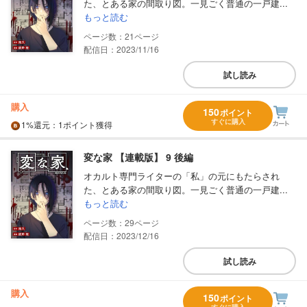
た、とある家の間取り図。一見ごく普通の一戸建...
もっと読む
21
配信日：2023/11/16
試し読み
購入
150
ポイント
すぐに購入
1%
還元
：1ポイント獲得
変な家 【連載版】 9 後編
オカルト専門ライターの「私」の元にもたらされ
た、とある家の間取り図。一見ごく普通の一戸建...
もっと読む
29
配信日：2023/12/16
試し読み
購入
150
ポイント