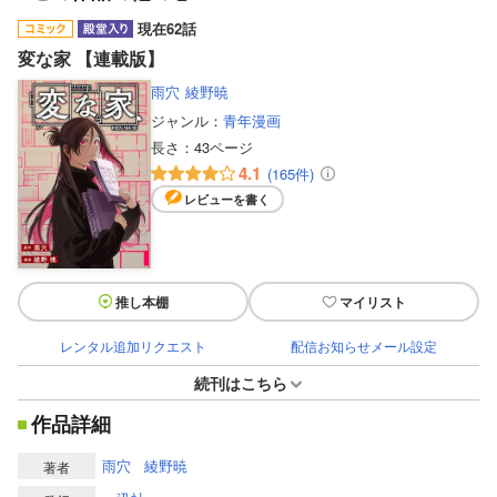
現在62話
変な家 【連載版】
雨穴
綾野暁
ジャンル：
青年漫画
長さ：
43ページ
4.1
(165件)
レビューを書く
推し本棚
マイリスト
レンタル追加リクエスト
配信お知らせメール設定
続刊はこちら
作品詳細
雨穴
綾野暁
著者