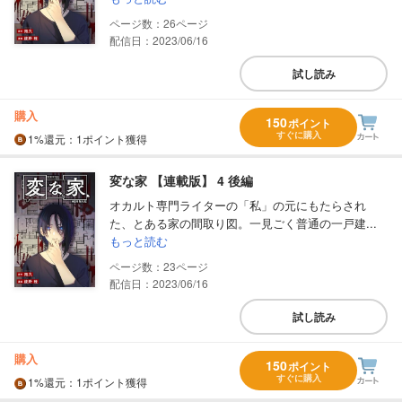
26
配信日：2023/06/16
試し読み
購入
150
ポイント
すぐに購入
1%
還元
：1ポイント獲得
変な家 【連載版】 4 後編
オカルト専門ライターの「私」の元にもたらされ
た、とある家の間取り図。一見ごく普通の一戸建...
もっと読む
23
配信日：2023/06/16
試し読み
購入
150
ポイント
すぐに購入
1%
還元
：1ポイント獲得