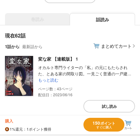
巻読み
話読み
現在62話
まとめてカート
1話から
最新話から
変な家 【連載版】 1
オカルト専門ライターの「私」の元にもたらされ
た、とある家の間取り図。一見ごく普通の一戸建...
もっと読む
43
配信日：2023/06/16
試し読み
購入
150
ポイント
すぐに購入
1%
還元
：1ポイント獲得