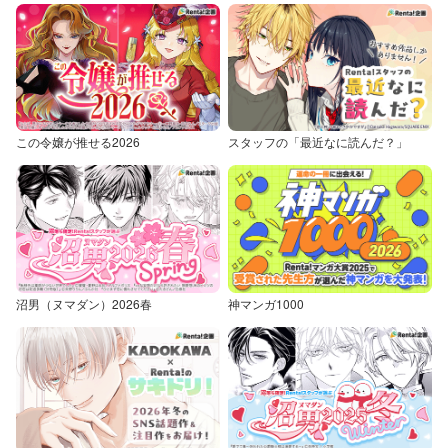
この令嬢が推せる2026
スタッフの「最近なに読んだ？」
沼男（ヌマダン）2026春
神マンガ1000