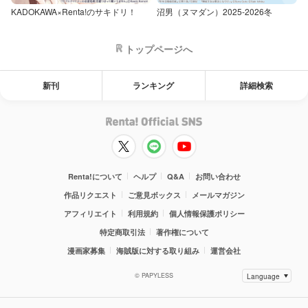
KADOKAWA×Renta!のサキドリ！
沼男（ヌマダン）2025-2026冬
トップページへ
新刊
ランキング
詳細検索
Renta!について
ヘルプ
Q&A
お問い合わせ
作品リクエスト
ご意見ボックス
メールマガジン
アフィリエイト
利用規約
個人情報保護ポリシー
特定商取引法
著作権について
漫画家募集
海賊版に対する取り組み
運営会社
© PAPYLESS