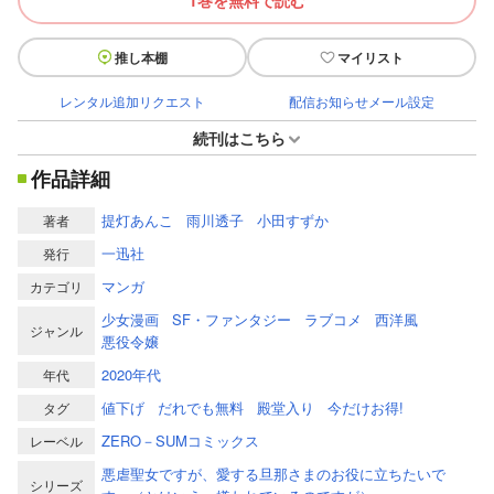
推し本棚
マイリスト
レンタル追加リクエスト
配信お知らせメール設定
続刊はこちら
作品詳細
提灯あんこ
雨川透子
小田すずか
著者
一迅社
発行
マンガ
カテゴリ
少女漫画
SF・ファンタジー
ラブコメ
西洋風
ジャンル
悪役令嬢
2020年代
年代
値下げ
だれでも無料
殿堂入り
今だけお得!
タグ
ZERO－SUMコミックス
レーベル
悪虐聖女ですが、愛する旦那さまのお役に立ちたいで
シリーズ