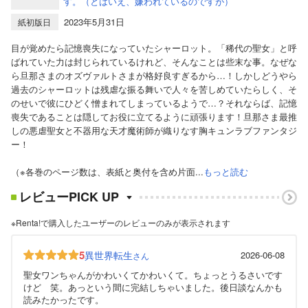
す。（とはいえ、嫌われているのですが）
2023年5月31日
紙初版日
目が覚めたら記憶喪失になっていたシャーロット。「稀代の聖女」と呼
ばれていた力は封じられているけれど、そんなことは些末な事。なぜな
ら旦那さまのオズヴァルトさまが格好良すぎるから…！しかしどうやら
過去のシャーロットは残虐な振る舞いで人々を苦しめていたらしく、そ
のせいで彼にひどく憎まれてしまっているようで…？それならば、記憶
喪失であることは隠してお役に立てるように頑張ります！旦那さま最推
しの悪虐聖女と不器用な天才魔術師が織りなす胸キュンラブファンタジ
ー！
（※各巻のページ数は、表紙と奥付を含め片面...
もっと読む
レビューPICK UP
※Renta!で購入したユーザーのレビューのみが表示されます
5
異世界転生
2026-06-08
さん
聖女ワンちゃんがかわいくてかわいくて。ちょっとうるさいです
けど 笑。あっという間に完結しちゃいました。後日談なんかも
読みたかったです。