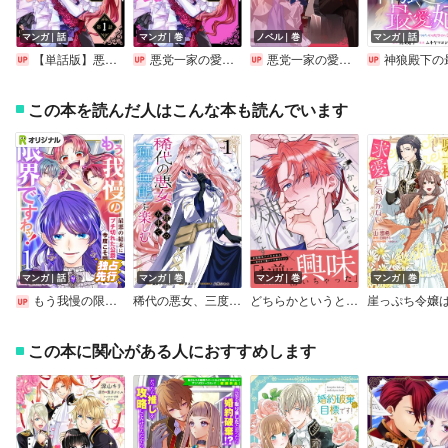
マンガ｜話
マンガ｜巻
ノベル｜巻
マンガ｜話
【単話版】悪党一家の愛娘、転生先も乙女ゲームの極道令嬢でした。～最上級ランクの悪役さま、その溺愛は不要です！～＠COMIC
悪党一家の愛娘、転生先も乙女ゲームの極道令嬢でした。～最上級ランクの悪役さま、その溺愛は不要です！～＠COMIC
悪党一家の愛娘、転生先も乙女ゲームの極道令嬢でした。【電子書籍限定書き下ろしSS付き】
神狼殿下の最愛妃(だけど私、本物のつがいじゃありません!)
この本を読んだ人はこんな本も読んでいます
マンガ｜話
マンガ｜巻
マンガ｜巻
マンガ｜巻
もう我慢の限界ですわッ！～最悪の結末にブチ切れた公爵令嬢は今度こそ間違えない～【単話】
稀代の悪女、三度目の人生で【無才無能】を楽しむ【限定特典付き】
どちらかというと嫌いです【コミックス版】【電子限定描き下ろし漫画付き】
この本に関心がある人におすすめします