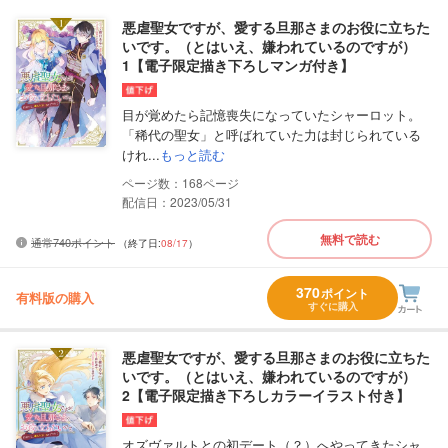
悪虐聖女ですが、愛する旦那さまのお役に立ちた
いです。（とはいえ、嫌われているのですが）
1【電子限定描き下ろしマンガ付き】
目が覚めたら記憶喪失になっていたシャーロット。
「稀代の聖女」と呼ばれていた力は封じられている
けれ...
もっと読む
168
配信日：2023/05/31
無料で読む
通常740ポイント
（終了日:
08/17
）
370
ポイント
有料版の購入
すぐに購入
悪虐聖女ですが、愛する旦那さまのお役に立ちた
いです。（とはいえ、嫌われているのですが）
2【電子限定描き下ろしカラーイラスト付き】
オズヴァルトとの初デート（？）へやってきたシャ