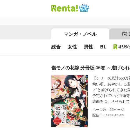
マンガ・ノベル
総合
女性
男性
BL
傷モノの花嫁 分冊版 45巻 ～虐げ
【シリーズ累計550
幼い頃、あやかしに攫
ノ”と虐げられてきた
予定されていた白蓮寺
猿面をつけさせられて、
55
配信日：2026/05/29