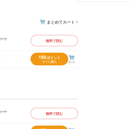
まとめてカート
イント
無料で読む
）
190
ポイント
入
すぐに購入
イント
無料で読む
）