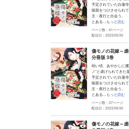
予定されていた白蓮寺
猿面をつけさせられて
主・夜行と出会う。
とある...
もっと読む
41
配信日：2023/05/30
傷モノの花嫁～虐
分冊版 3巻
幼い頃、あやかしに攫
ノ”と虐げられてきた
予定されていた白蓮寺
猿面をつけさせられて
主・夜行と出会う。
とある...
もっと読む
37
配信日：2023/06/30
傷モノの花嫁～虐