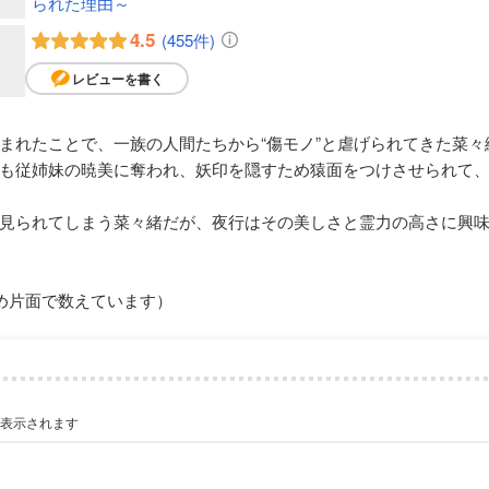
られた理由～
4.5
(455件)
レビューを書く
まれたことで、一族の人間たちから“傷モノ”と虐げられてきた菜々
も従姉妹の暁美に奪われ、妖印を隠すため猿面をつけさせられて
見られてしまう菜々緒だが、夜行はその美しさと霊力の高さに興
め片面で数えています）
が表示されます