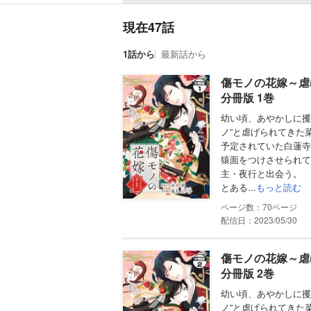
現在47話
1話から
最新話から
傷モノの花嫁～虐
分冊版 1巻
幼い頃、あやかしに攫
ノ”と虐げられてきた
予定されていた白蓮寺
猿面をつけさせられて
主・夜行と出会う。
とある...
もっと読む
70
配信日：2023/05/30
傷モノの花嫁～虐
分冊版 2巻
幼い頃、あやかしに攫
ノ”と虐げられてきた