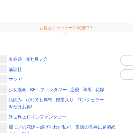
お得なキャンペーン実施中！
友麻碧
藤丸豆ノ介
講談社
マンガ
少女漫画
SF・ファンタジー
恋愛
和風
花嫁
話読み
だれでも無料
殿堂入り
ロングセラー
今だけお得!
異世界ヒロインファンタジー
傷モノの花嫁～虐げられた私が、皇國の鬼神に見初め