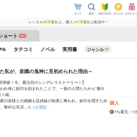
レンタル
55万冊
以上、購入
147万冊
以上配信中！
ショート
NEW
タテコミ
ノベル
実用書
ジャンル
られた私が、皇國の鬼神に見初められた理由～
万部突破！今、最注目のシンデレラストーリー！】
われ体に妖印を刻まれたことで、一族の人間たちから“傷モ
菜々緒。
家の若様との婚姻も従姉妹の暁美に奪われ、妖印を隠すため
購入
惨めな生活...
もっと読む
1%
還元
：1