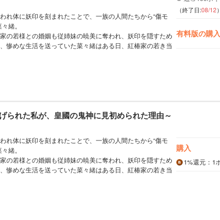
（終了日:
08/12
われ体に妖印を刻まれたことで、一族の人間たちから“傷モ
菜々緒。
有料版の購
家の若様との婚姻も従姉妹の暁美に奪われ、妖印を隠すため
、惨めな生活を送っていた菜々緒はある日、紅椿家の若き当
げられた私が、皇國の鬼神に見初められた理由～
われ体に妖印を刻まれたことで、一族の人間たちから“傷モ
購入
菜々緒。
家の若様との婚姻も従姉妹の暁美に奪われ、妖印を隠すため
1%
還元
：1
、惨めな生活を送っていた菜々緒はある日、紅椿家の若き当