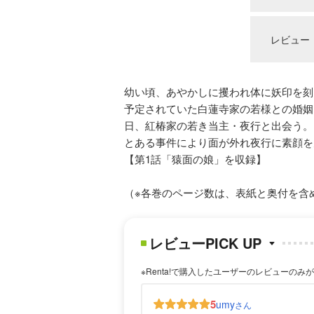
レビュー
幼い頃、あやかしに攫われ体に妖印を刻
予定されていた白蓮寺家の若様との婚姻
日、紅椿家の若き当主・夜行と出会う。
とある事件により面が外れ夜行に素顔を
【第1話「猿面の娘」を収録】
（※各巻のページ数は、表紙と奥付を含
レビューPICK UP
※Renta!で購入したユーザーのレビューのみ
5
umy
さん