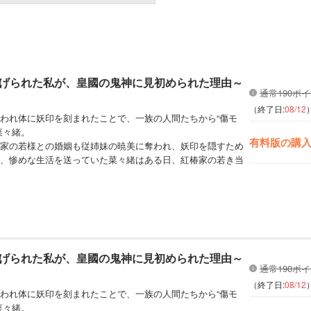
げられた私が、皇國の鬼神に見初められた理由～
通常190ポ
（終了日:
08/12
われ体に妖印を刻まれたことで、一族の人間たちから“傷モ
菜々緒。
有料版の購
家の若様との婚姻も従姉妹の暁美に奪われ、妖印を隠すため
、惨めな生活を送っていた菜々緒はある日、紅椿家の若き当
げられた私が、皇國の鬼神に見初められた理由～
通常190ポ
（終了日:
08/12
われ体に妖印を刻まれたことで、一族の人間たちから“傷モ
菜々緒。