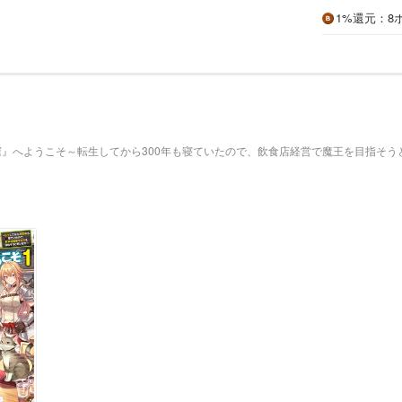
1%
還元
：8
』へようこそ～転生してから300年も寝ていたので、飲食店経営で魔王を目指そう