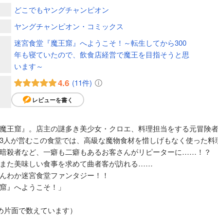
どこでもヤングチャンピオン
ヤングチャンピオン・コミックス
迷宮食堂『魔王窟』へようこそ！～転生してから300
年も寝ていたので、飲食店経営で魔王を目指そうと思
います～
4.6
(11件)
レビューを書く
魔王窟』。店主の謎多き美少女・クロエ、料理担当をする元冒険者
3人が営むこの食堂では、高級な魔物食材を惜しげもなく使った料
暗殺者など、一癖も二癖もあるお客さんがリピーターに……！？
また美味しい食事を求めて曲者客が訪れる……
んわか迷宮食堂ファンタジー！！
窟』へようこそ！」
め片面で数えています）