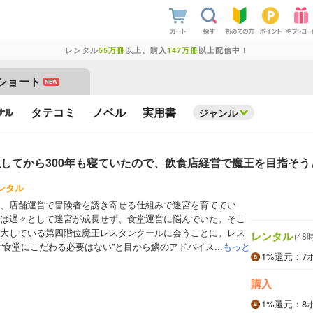
レンタル
55万冊
以上、購入
147万冊
以上配信中！
ショート
NEW
タテコミ
ノベル
実用書
ジャンル
してから300年も寝ていたので、飲食店経営で魔王を目指そう
ンタル
、店舗運営で冒険者を誘き寄せる仕組みで迷宮を育ててい
は遅々として迷宮が成長せず、食堂運営に悩んでいた。そこ
大している第四階位魔王レスタンクールに会うことに。レス
レンタル
(48
食堂にこだわる必要はない”と目から鱗のアドバイス...
もっと
1%
還元
：7
購入
1%
還元
：8