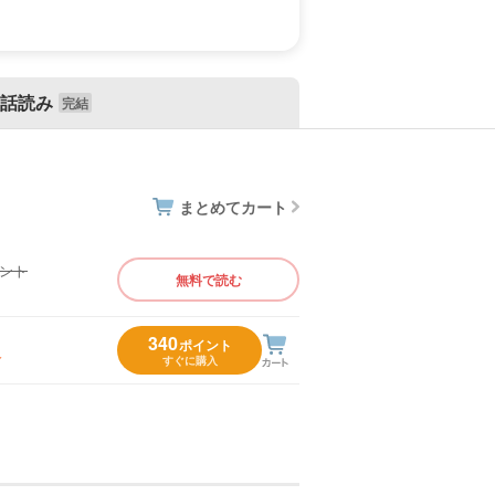
話読み
まとめてカート
イント
無料で読む
）
340
ポイント
入
すぐに購入