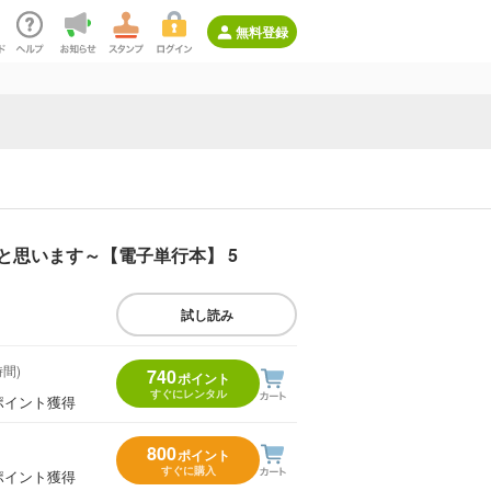
無料登録
と思います～【電子単行本】 5
試し読み
時間)
740
ポイント
すぐにレンタル
ポイント獲得
800
ポイント
すぐに購入
ポイント獲得