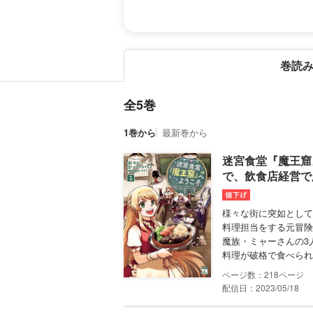
巻読
全5巻
1巻から
最新巻から
迷宮食堂『魔王窟
で、飲食店経営で
様々な街に突如として
料理担当をする元冒険
魔族・ミャーさんの3
料理が破格で食べられ
218
配信日：2023/05/18