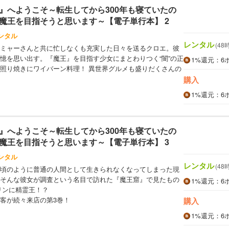
』へようこそ～転生してから300年も寝ていたの
魔王を目指そうと思います～【電子単行本】 2
ンタル
レンタル
(48
ミャーさんと共に忙しなくも充実した日々を送るクロエ。彼
憶を思い出す。『魔王』を目指す少女にまとわりつく“闇”の正
1%
還元
：6
照り焼きにワイバーン料理！ 異世界グルメも盛りだくさんの
購入
1%
還元
：6
』へようこそ～転生してから300年も寝ていたの
魔王を目指そうと思います～【電子単行本】 3
ンタル
レンタル
(48
頃のように普通の人間として生きられなくなってしまった現
そんな彼女が調査という名目で訪れた『魔王窟』で見たもの
1%
還元
：6
リンに精霊王！？
客が続々来店の第3巻！
購入
1%
還元
：6