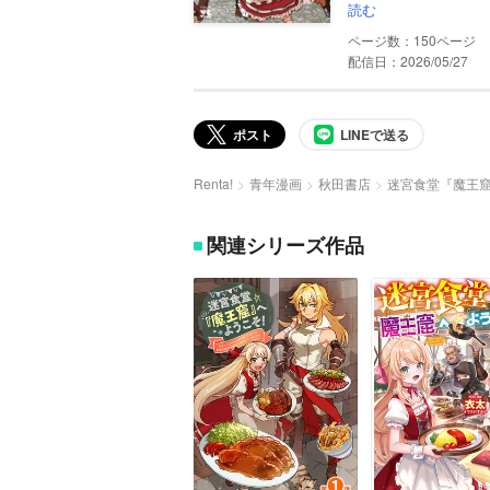
読む
150
配信日：2026/05/27
ポスト
LINEで送る
Renta!
青年漫画
秋田書店
迷宮食堂『魔王窟
関連シリーズ作品