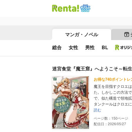
マンガ・ノベル
総合
女性
男性
BL
迷宮食堂『魔王窟』へようこそ～転生
お得な740ポイントレ
魔王を目指すクロエは
た。しかしこの方法で
で、似た構造で領地拡
タンクールはクロエに“
読む
150
配信日：2026/05/27