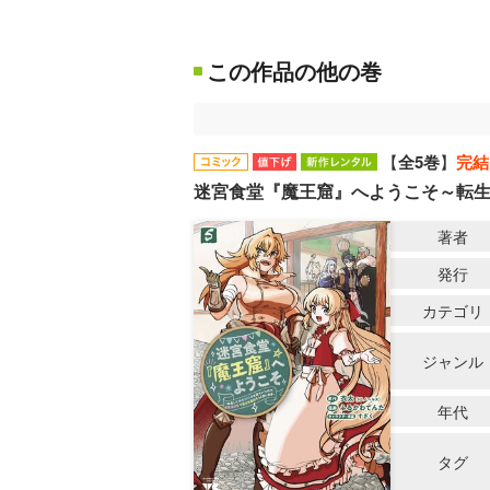
この作品の他の巻
【
全5巻
】
完結
迷宮食堂『魔王窟』へようこそ～転生
著者
発行
カテゴリ
ジャンル
年代
タグ