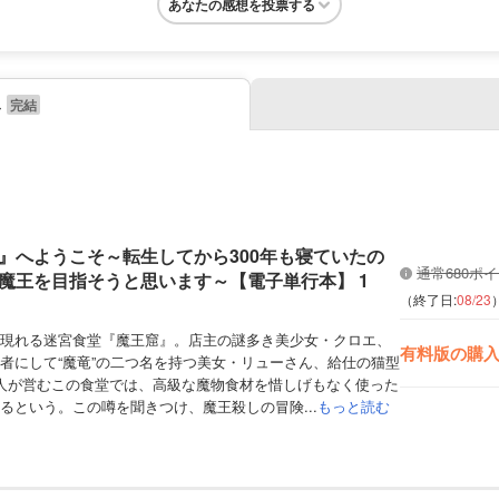
あなたの感想を投票する
み
』へようこそ～転生してから300年も寝ていたの
通常680ポ
魔王を目指そうと思います～【電子単行本】 1
（終了日:
08/23
現れる迷宮食堂『魔王窟』。店主の謎多き美少女・クロエ、
有料版の購
者にして“魔竜”の二つ名を持つ美女・リューさん、給仕の猫型
人が営むこの食堂では、高級な魔物食材を惜しげもなく使った
るという。この噂を聞きつけ、魔王殺しの冒険...
もっと読む