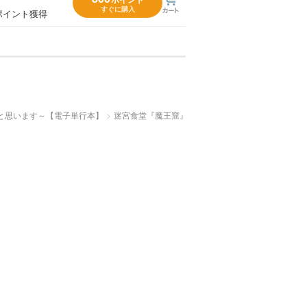
すぐに購入
ポイント獲得
と思います～【電子単行本】
迷宮食堂『魔王窟』へようこそ～転生してから300