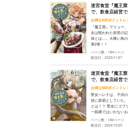
迷宮食堂『魔王窟
で、飲食店経営で
お得な620ポイントレ
『魔王窟』でリュー、
女は呪われた前世の記
体とは…。火喰い鳥の
第2巻！！
184
配信日：2023/11/27
迷宮食堂『魔王窟
で、飲食店経営で
お得な600ポイントレ
聖女ヘレナは、子供の
状に辟易としていた。
とは！？ 聖女にゴブ
一筋縄ではいかないお
184
配信日：2024/10/25