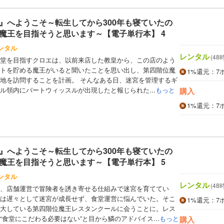
』へようこそ～転生してから300年も寝ていたの
魔王を目指そうと思います～【電子単行本】 4
ンタル
レンタル
(48
堂を目指すクロエは、以前来店した教皇から、この店のよう
トを貯める魔王がいると聞いたことを思い出し、第四階位魔
1%
還元
：7
地を訪問することを計画。 そんなある日、迷宮を管理するギ
ル領内にバートウィッスルが出現したと報じられた...
もっと
購入
1%
還元
：7
』へようこそ～転生してから300年も寝ていたの
魔王を目指そうと思います～【電子単行本】 5
ンタル
レンタル
(48
、店舗運営で冒険者を誘き寄せる仕組みで迷宮を育ててい
は遅々として迷宮が成長せず、食堂運営に悩んでいた。そこ
1%
還元
：7
大している第四階位魔王レスタンクールに会うことに。レス
食堂にこだわる必要はない”と目から鱗のアドバイス...
もっと
購入