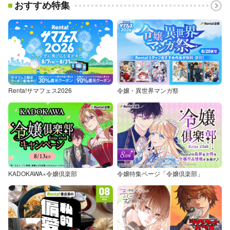
おすすめ特集
Renta!サマフェス2026
令嬢・異世界マンガ祭
KADOKAWA×令嬢倶楽部
令嬢特集ページ「令嬢倶楽部」