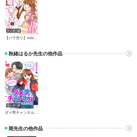
マンガ｜話
【バラ売り】noicomiずるいよ先輩、甘すぎます
秋緒はるか先生の他作品
マンガ｜話
ダメ男チャンネル～マザ男・スピ男・婚活ダメ男編～
雨先生の他作品