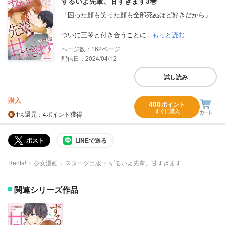
ずるいよ先輩、甘すぎます3巻
「困った顔も笑った顔も全部死ぬほど好きだから」
ついに三琴と付き合うことに...
もっと読む
162
配信日：2024/04/12
試し読み
購入
400
ポイント
すぐに購入
1%
還元
：4ポイント獲得
ポスト
LINEで送る
Renta!
少女漫画
スターツ出版
ずるいよ先輩、甘すぎます
関連シリーズ作品