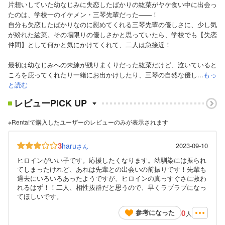
片想いしていた幼なじみに失恋したばかりの紘菜がヤケ食い中に出会っ
たのは、学校一のイケメン・三琴先輩だった――！
自分も失恋したばかりなのに慰めてくれる三琴先輩の優しさに、少し気
が紛れた紘菜。その場限りの優しさかと思っていたら、学校でも【失恋
仲間】として何かと気にかけてくれて、二人は急接近！
最初は幼なじみへの未練が残りまくりだった紘菜だけど、泣いていると
ころを庇ってくれたり一緒にお出かけしたり、三琴の自然な優し...
もっ
と読む
レビューPICK UP
※Renta!で購入したユーザーのレビューのみが表示されます
3
haru
2023-09-10
さん
ヒロインがいい子です。応援したくなります。幼馴染には振られ
てしまったけれど、あれは先輩との出会いの前振りです！先輩も
過去にいろいろあったようですが、ヒロインの真っすぐさに救わ
れるはず！！二人、相性抜群だと思うので、早くラブラブになっ
てほしいです。
0
参考になった
人