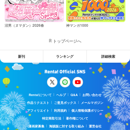
沼男（ヌマダン）2026春
神マンガ1000
トップページへ
新刊
ランキング
詳細検索
Renta!について
ヘルプ
Q&A
お問い合わせ
作品リクエスト
ご意見ボックス
メールマガジン
アフィリエイト
利用規約
個人情報保護ポリシー
特定商取引法
著作権について
漫画家募集
海賊版に対する取り組み
運営会社