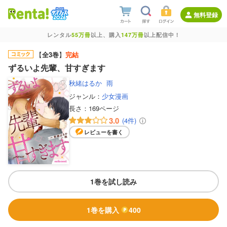
無料登録
レンタル
55万冊
以上、購入
147万冊
以上配信中！
【
全3巻
】
完結
ずるいよ先輩、甘すぎます
秋緒はるか
雨
ジャンル：
少女漫画
長さ：
169ページ
3.0
(4件)
レビューを書く
1巻を試し読み
1巻を購入
400