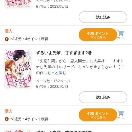
169
配信日：2023/05/12
試し読み
購入
400
ポイント
すぐに購入
1%
還元
：4ポイント獲得
ずるいよ先輩、甘すぎます2巻
「失恋仲間」から「恋人同士」に大昇格――！オト
ナな先輩の甘いリードにキュンが止まらない！（こ
の作...
もっと読む
162
配信日：2023/10/13
試し読み
購入
400
ポイント
すぐに購入
1%
還元
：4ポイント獲得