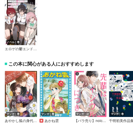
ノベル｜巻
エロゲの鬱エンドからヒロイン達を救済したら【電子特別版】
この本に関心がある人におすすめします
マンガ｜巻
マンガ｜巻
マンガ｜話
マンガ｜巻
あやかし狐の身代わり花嫁
あかね雲
【バラ売り】noicomi先輩は、イジワルにつき。