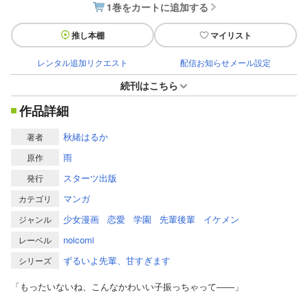
1巻をカートに追加する
推し本棚
マイリスト
レンタル追加リクエスト
配信お知らせメール設定
続刊はこちら
作品詳細
秋緒はるか
著者
雨
原作
スターツ出版
発行
マンガ
カテゴリ
少女漫画
恋愛
学園
先輩後輩
イケメン
ジャンル
noicomi
レーベル
ずるいよ先輩、甘すぎます
シリーズ
「もったいないね、こんなかわいい子振っちゃって――」