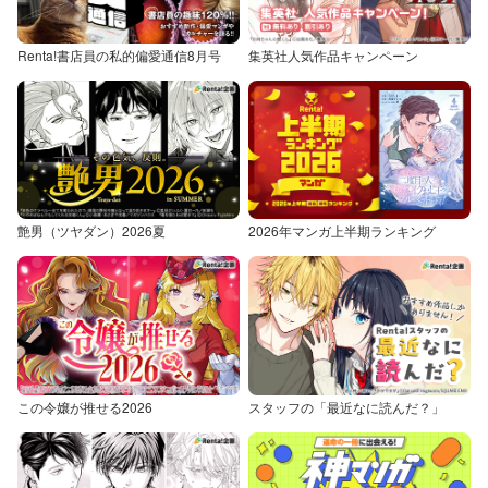
Renta!書店員の私的偏愛通信8月号
集英社人気作品キャンペーン
艶男（ツヤダン）2026夏
2026年マンガ上半期ランキング
この令嬢が推せる2026
スタッフの「最近なに読んだ？」