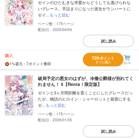
ゼインのひたむきな求愛からどうしても逃げられな
いグレース。手詰まりになった彼女がランハートに
ゼイ...
もっと読む
175
配信日：2025/04/04
試し読み
購入
720
ポイント
すぐに購入
1%
還元
：7ポイント獲得
破局予定の悪女のはずが、冷徹公爵様が別れてく
れません！ 5【Renta！限定版】
ゼインと3ヶ月間距離を置くことにしたグレースだっ
たが、物語のヒロイン・シャーロットと親密にする
ゼ...
もっと読む
175
配信日：2026/01/05
試し読み