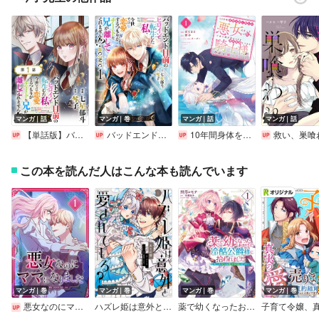
マンガ｜話
マンガ｜巻
マンガ｜話
マンガ｜話
【単話版】バッドエンド目前のヒロインに転生した私、今世では恋愛するつもりがチートな兄が離してくれません！？＠COMIC
バッドエンド目前のヒロインに転生した私、今世では恋愛するつもりがチートな兄が離してくれません！？＠COMIC
10年間身体を乗っ取られ悪女になっていた私に、二度と顔を見せるなと婚約破棄してきた騎士様が今日も縋ってくる 分冊版
救い、巣喰われ【単話
この本を読んだ人はこんな本も読んでいます
マンガ｜巻
マンガ｜巻
マンガ｜巻
マンガ｜巻
悪女なのにママになりました【電子単行本版】
ハズレ姫は意外と愛されている？
薬で幼くなったおかげで冷酷公爵様に拾われました ‐捨てられ聖女は錬金術師に戻ります‐