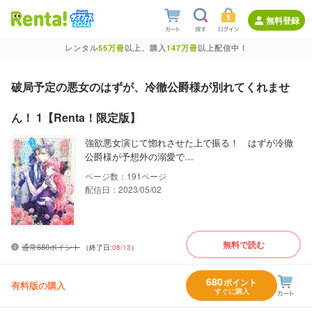
無料登録
レンタル
55万冊
以上、購入
147万冊
以上配信中！
破局予定の悪女のはずが、冷徹公爵様が別れてくれませ
ん！ 1【Renta！限定版】
強欲悪女演じて惚れさせた上で振る！ はずが冷徹
公爵様が予想外の溺愛で…
191
配信日：2023/05/02
無料で読む
通常680ポイント
（終了日:
08/13
）
680
ポイント
有料版の購入
すぐに購入