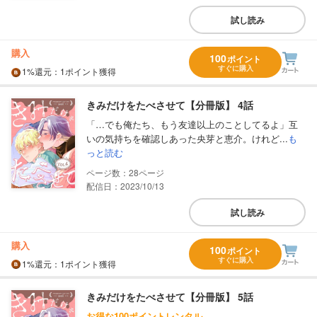
試し読み
購入
100
ポイント
すぐに購入
1%
還元
：1ポイント獲得
きみだけをたべさせて【分冊版】 4話
「…でも俺たち、もう友達以上のことしてるよ」互
いの気持ちを確認しあった央芽と恵介。けれど...
も
っと読む
28
配信日：2023/10/13
試し読み
購入
100
ポイント
すぐに購入
1%
還元
：1ポイント獲得
きみだけをたべさせて【分冊版】 5話
お得な100ポイントレンタル