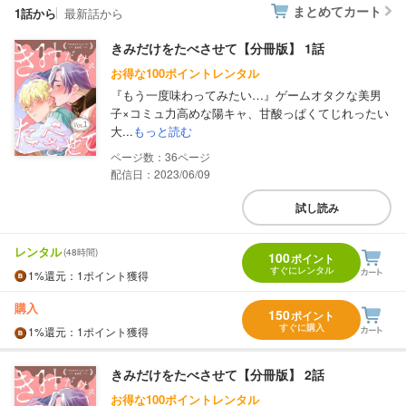
まとめてカート
1話から
最新話から
きみだけをたべさせて【分冊版】 1話
お得な100ポイントレンタル
『もう一度味わってみたい…』ゲームオタクな美男
子×コミュ力高めな陽キャ、甘酸っぱくてじれったい
大...
もっと読む
36
配信日：2023/06/09
試し読み
レンタル
(48時間)
100
ポイント
すぐにレンタル
1%
還元
：1ポイント獲得
購入
150
ポイント
すぐに購入
1%
還元
：1ポイント獲得
きみだけをたべさせて【分冊版】 2話
お得な100ポイントレンタル