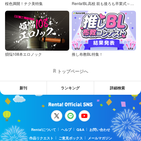
桜色満開！チク美特集
Renta!BL高校 前も後ろも卒業式～童貞・処女からの卒業アルバム～
煩悩108本エロノック
推し布教BL特集！
トップページへ
新刊
ランキング
詳細検索
Renta!について
ヘルプ
Q&A
お問い合わせ
作品リクエスト
ご意見ボックス
メールマガジン