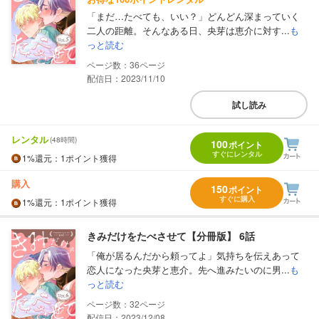
「まだ…たべても、いい？」どんどん深まっていく
二人の距離。そんなある日、央芽は恵介に対す...
も
っと読む
36
配信日：2023/11/10
試し読み
レンタル
(48時間)
100
ポイント
すぐにレンタル
1%
還元
：1ポイント獲得
購入
150
ポイント
すぐに購入
1%
還元
：1ポイント獲得
きみだけをたべさせて【分冊版】 6話
「俺が居るんだから頼ってよ」気持ちを伝えあって
恋人になった央芽と恵介。先へ進みたいのに男...
も
っと読む
32
配信日：2023/12/08