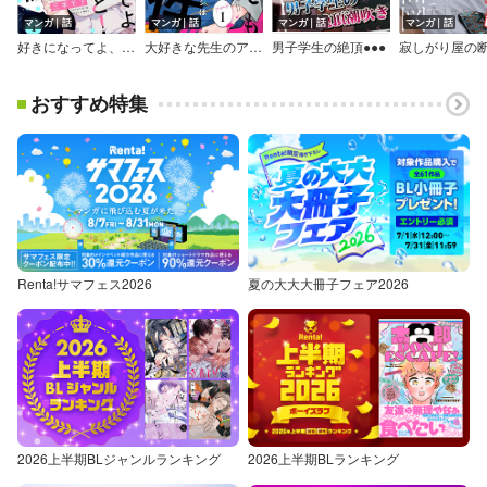
マンガ｜話
マンガ｜話
マンガ｜話
マンガ｜話
好きになってよ、僕のこと！【単話売】
大好きな先生のアシはとんでも案件でした
男子学生の絶頂●●●
寂しがり屋の
おすすめ特集
Renta!サマフェス2026
夏の大大大冊子フェア2026
2026上半期BLジャンルランキング
2026上半期BLランキング