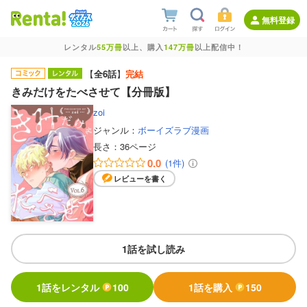
無料登録
レンタル
55万冊
以上、購入
147万冊
以上配信中！
【
全6話
】
完結
きみだけをたべさせて【分冊版】
zoi
ジャンル：
ボーイズラブ漫画
長さ：
36ページ
0.0
(1件)
レビューを書く
1話を試し読み
1話をレンタル
100
1話を購入
150