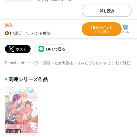
試し読み
購入
100
ポイント
すぐに購入
1%
還元
：1ポイント獲得
ポスト
LINEで送る
Renta!
ボーイズラブ漫画
笠倉出版社
きみだけをたべさせて【分冊版】
関連シリーズ作品
マンガ｜巻