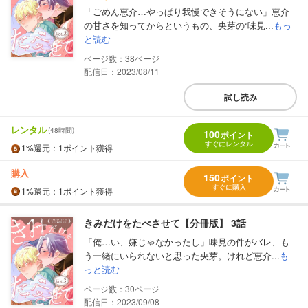
「ごめん恵介…やっぱり我慢できそうにない」恵介
の甘さを知ってからというもの、央芽の“味見...
もっ
と読む
38
配信日：2023/08/11
試し読み
レンタル
(48時間)
100
ポイント
すぐにレンタル
1%
還元
：1ポイント獲得
購入
150
ポイント
すぐに購入
1%
還元
：1ポイント獲得
きみだけをたべさせて【分冊版】 3話
「俺…い、嫌じゃなかったし」味見の件がバレ、も
う一緒にいられないと思った央芽。けれど恵介...
も
っと読む
30
配信日：2023/09/08