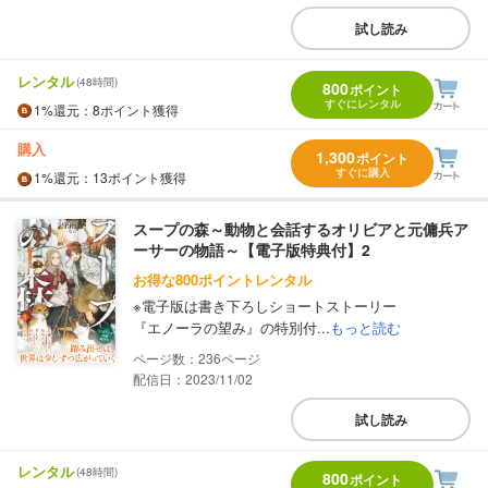
試し読み
レンタル
(48時間)
800
ポイント
すぐにレンタル
1%
還元
：8ポイント獲得
購入
1,300
ポイント
すぐに購入
1%
還元
：13ポイント獲得
スープの森～動物と会話するオリビアと元傭兵ア
ーサーの物語～【電子版特典付】2
お得な800ポイントレンタル
※電子版は書き下ろしショートストーリー
『エノーラの望み』の特別付...
もっと読む
236
配信日：2023/11/02
試し読み
レンタル
(48時間)
800
ポイント