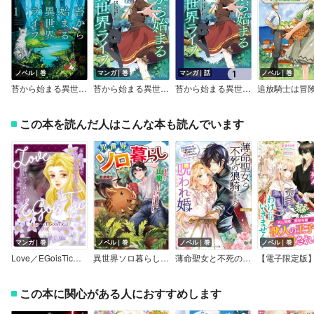
ノベル｜巻
マンガ｜巻
マンガ｜話
ノベル｜巻
苔から始まる異世界ライフ
苔から始まる異世界ライフ
苔から始まる異世界ライフ【分冊版】
この本を読んだ人はこんな本も読んでいます
マンガ｜巻
ノベル｜巻
ノベル｜巻
ノベル｜巻
Love／EGoisTic～fairy tale～
異世界ソロ暮らし 田舎の家ごと山奥に転生したので、自由気ままなスローライフ始めました。
薄命聖女と不死の狼騎士の呪われ婚 死ぬ運命だった二十歳の誕生日に「俺を殺せ」と求婚されました【電子特典付き】
この本に関心がある人におすすめします