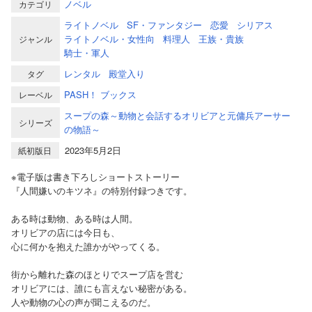
ノベル
カテゴリ
ライトノベル
SF・ファンタジー
恋愛
シリアス
ライトノベル・女性向
料理人
王族・貴族
ジャンル
騎士・軍人
レンタル
殿堂入り
タグ
PASH！ ブックス
レーベル
スープの森～動物と会話するオリビアと元傭兵アーサー
シリーズ
の物語～
2023年5月2日
紙初版日
※電子版は書き下ろしショートストーリー
『人間嫌いのキツネ』の特別付録つきです。
ある時は動物、ある時は人間。
オリビアの店には今日も、
心に何かを抱えた誰かがやってくる。
街から離れた森のほとりでスープ店を営む
オリビアには、誰にも言えない秘密がある。
人や動物の心の声が聞こえるのだ。