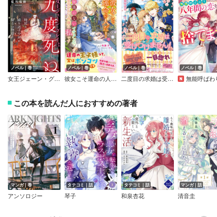
ノベル｜巻
ノベル｜巻
ノベル｜巻
ノベル｜巻
女王ジェーン・グレイは九度死ぬ～時戻りを繰り返す少女と騎士の物語～
彼女こそ運命の人だ！と面識のないイケメンに宣言された令嬢は私です【特典SS付】【イラスト付】
二度目の求婚は受けつけません！【初回限定SS付】【イラスト付】
無能呼ばわりされたので八年間の恋を捨
この本を読んだ人におすすめの著者
マンガ｜巻
タテコミ｜話
タテコミ｜話
マンガ｜話
アンソロジー
琴子
和泉杏花
清音圭