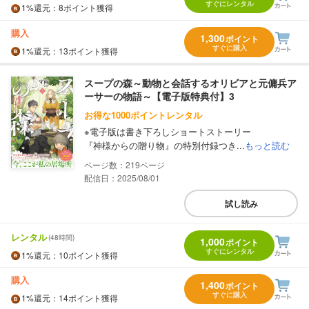
すぐにレンタル
1%
還元
：8ポイント獲得
購入
1,300
ポイント
すぐに購入
1%
還元
：13ポイント獲得
スープの森～動物と会話するオリビアと元傭兵ア
ーサーの物語～【電子版特典付】3
お得な1000ポイントレンタル
※電子版は書き下ろしショートストーリー
『神様からの贈り物』の特別付録つき...
もっと読む
219
配信日：2025/08/01
試し読み
レンタル
(48時間)
1,000
ポイント
すぐにレンタル
1%
還元
：10ポイント獲得
購入
1,400
ポイント
すぐに購入
1%
還元
：14ポイント獲得