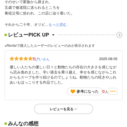
そのせいで家族から疎まれ、
五歳で修道院に送られるところを
養祖父母に拾われ、この店に辿り着いた。
それから二十年、オリビ...
もっと読む
レビューPICK UP
※Renta!で購入したユーザーのレビューのみが表示されます
5
びい
2025-08-05
さん
優しい人たちの優しい日々と動物たちの存在の大きさを感じなが
ら読み進めました。辛い過去を乗り越え、幸せを感じながらこれ
からもスープを作り続けるのでしょうね。動物たちの呟きやふれ
あいもほっこりする作品でした。
0
参考になった
人
レビューを見る
みんなの感想