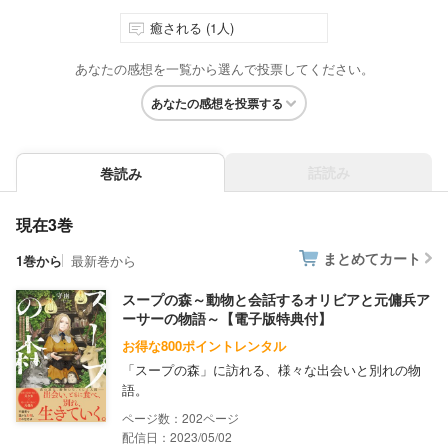
癒される (1人)
あなたの感想を一覧から選んで投票してください。
あなたの感想を投票する
話読み
巻読み
現在3巻
まとめてカート
1巻から
最新巻から
スープの森～動物と会話するオリビアと元傭兵ア
ーサーの物語～【電子版特典付】
お得な800ポイントレンタル
「スープの森」に訪れる、様々な出会いと別れの物
語。
202
配信日：2023/05/02