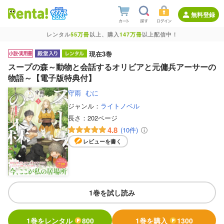
無料登録
レンタル
55万冊
以上、購入
147万冊
以上配信中！
現在3巻
スープの森～動物と会話するオリビアと元傭兵アーサーの
物語～【電子版特典付】
守雨
むに
ジャンル：
ライトノベル
長さ：
202ページ
4.8
(10件)
レビューを書く
1巻を試し読み
1巻をレンタル
800
1巻を購入
1300