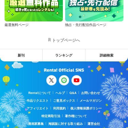
厳選無料ページ
独占・先行配信作品ページ
トップページへ
新刊
ランキング
詳細検索
Renta!について
ヘルプ
Q&A
お問い合わせ
作品リクエスト
ご意見ボックス
メールマガジン
アフィリエイト
利用規約
個人情報保護ポリシー
特定商取引法
著作権について
漫画家募集
海賊版に対する取り組み
運営会社