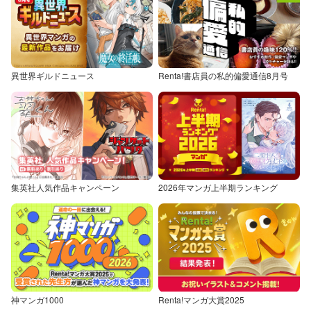
異世界ギルドニュース
Renta!書店員の私的偏愛通信8月号
集英社人気作品キャンペーン
2026年マンガ上半期ランキング
神マンガ1000
Renta!マンガ大賞2025