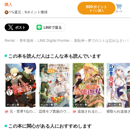
購入
900
ポイント
すぐに購入
1%
還元
：9ポイント獲得
ポスト
LINEで送る
Renta!
青年漫画
LINE Digital Frontier
羞恥神～夢でのコトは忘れなさい！
この本を読んだ人はこんな本も読んでいます
マンガ｜巻
マンガ｜巻
マンガ｜巻
マンガ｜巻
元・世界1位のサブキャラ育成日記 ～廃プレイヤー、異世界を攻略中！～
辺境モブ貴族のウチに嫁いできた悪役令嬢が、めちゃくちゃできる良い嫁なんだが？
追放されるたびにスキルを手に入れた俺が、100の異世界で2周目無双【電子単行本】
この本に関心がある人におすすめします