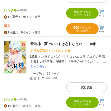
レンタル
(48時間)
700
ポイント
すぐにレンタル
1%
還元
：7ポイント獲得
購入
900
ポイント
すぐに購入
1%
還元
：9ポイント獲得
羞恥神～夢でのコトは忘れなさい！～ 5巻
お得な700ポイントレンタル
LINEマンガで大バズり！ちょいエロラブコメの常識
を覆した話題作、第5弾！『モテさせてください―...
もっと読む
195
配信日：2026/06/01
試し読み
レンタル
(48時間)
700
ポイント
すぐにレンタル
1%
還元
：7ポイント獲得