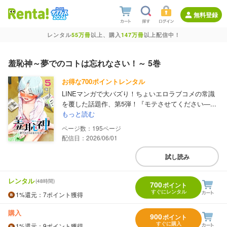
無料登録
レンタル
55万冊
以上、購入
147万冊
以上配信中！
羞恥神～夢でのコトは忘れなさい！～ 5巻
お得な700ポイントレンタル
LINEマンガで大バズり！ちょいエロラブコメの常識
を覆した話題作、第5弾！『モテさせてください―...
もっと読む
195
配信日：2026/06/01
試し読み
レンタル
(48時間)
700
ポイント
すぐにレンタル
1%
還元
：7ポイント獲得
購入
900
ポイント
すぐに購入
1%
還元
：9ポイント獲得