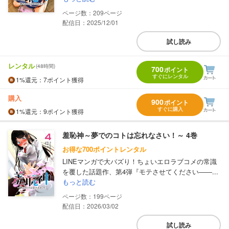
209
配信日：2025/12/01
試し読み
レンタル
(48時間)
700
ポイント
すぐにレンタル
1%
還元
：7ポイント獲得
購入
900
ポイント
すぐに購入
1%
還元
：9ポイント獲得
羞恥神～夢でのコトは忘れなさい！～ 4巻
お得な700ポイントレンタル
LINEマンガで大バズり！ちょいエロラブコメの常識
を覆した話題作、第4弾『モテさせてください――...
もっと読む
199
配信日：2026/03/02
試し読み