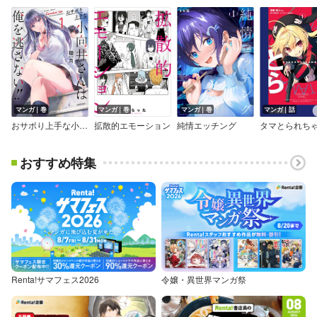
マンガ｜巻
マンガ｜巻
マンガ｜巻
マンガ｜話
おサボり上手な小向井さんは俺を逃さない！！
拡散的エモーション
純情エッチング
おすすめ特集
Renta!サマフェス2026
令嬢・異世界マンガ祭