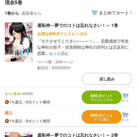
現在5巻
まとめてカート
1巻から
最新巻から
羞恥神～夢でのコトは忘れなさい！～ 1巻
お得な600ポイントレンタル
『モテさせてください―――！』。恋愛成就で有名
な神社の息子・伏見晴樹は神社の評判とは正反対に
恋愛...
もっと読む
249
配信日：2023/05/01
試し読み
レンタル
(48時間)
600
ポイント
すぐにレンタル
1%
還元
：6ポイント獲得
購入
800
ポイント
すぐに購入
1%
還元
：8ポイント獲得
羞恥神～夢でのコトは忘れなさい！～ 2巻