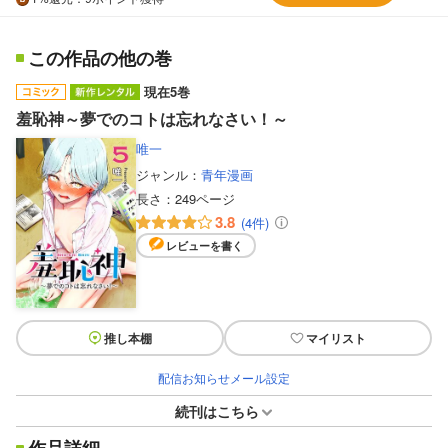
この作品の他の巻
現在5巻
羞恥神～夢でのコトは忘れなさい！～
唯一
ジャンル：
青年漫画
長さ：
249ページ
3.8
(4件)
レビューを書く
推し本棚
マイリスト
配信お知らせメール設定
続刊はこちら