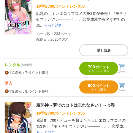
お得な700ポイントレンタル
話題のちょいエロラブコメの第2巻が発売！『モテさ
せてください―――！』。恋愛成就で有名な神社の
息...
もっと読む
233
配信日：2025/10/01
試し読み
レンタル
(48時間)
700
ポイント
すぐにレンタル
1%
還元
：7ポイント獲得
購入
900
ポイント
すぐに購入
1%
還元
：9ポイント獲得
羞恥神～夢でのコトは忘れなさい！～ 3巻
お得な700ポイントレンタル
累計8，700万ビューを超えたちょいエロラブコメの
第3巻！『モテさせてください―――！』。恋愛成...
もっと読む