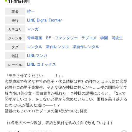
作品詳細
唯一
著者
LINE Digital Frontier
発行
マンガ
カテゴリ
青年漫画
SF・ファンタジー
ラブコメ
学園
同級生
ジャンル
レンタル
新作レンタル
準新作レンタル
タグ
LINEマンガ
雑誌
LINE コミックス
レーベル
『モテさせてください―――！』。
恋愛成就で有名な神社の息子・伏見晴樹は神社の評判とは正反対に恋愛
経験ゼロの男子高校生。そんな彼が神様に拝んだら……夢の閉鎖空間で
校内No.1美少女・雪白貴音が現れた！？神様の説明によると、「2人で
恥ずかしいコト」をしないと夢から覚めないらしい。困難を乗り越える
ために2人が選んだ道は――！？
話題のちょいエロラブコメの第1巻がついに発売！
（※各巻のページ数は、表紙と奥付を含め片面で数えています）