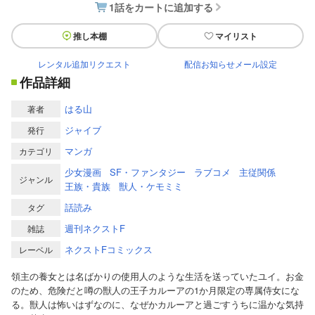
1話をカートに追加する
推し本棚
マイリスト
レンタル追加リクエスト
配信お知らせメール設定
作品詳細
はる山
著者
ジャイブ
発行
マンガ
カテゴリ
少女漫画
SF・ファンタジー
ラブコメ
主従関係
ジャンル
王族・貴族
獣人・ケモミミ
話読み
タグ
週刊ネクストF
雑誌
ネクストFコミックス
レーベル
領主の養女とは名ばかりの使用人のような生活を送っていたユイ。お金
のため、危険だと噂の獣人の王子カルーアの1か月限定の専属侍女にな
る。獣人は怖いはずなのに、なぜかカルーアと過ごすうちに温かな気持