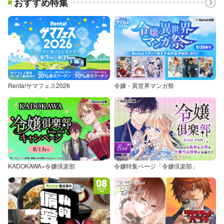
おすすめ特集
Renta!サマフェス2026
令嬢・異世界マンガ祭
KADOKAWA×令嬢倶楽部
令嬢特集ページ「令嬢倶楽部」