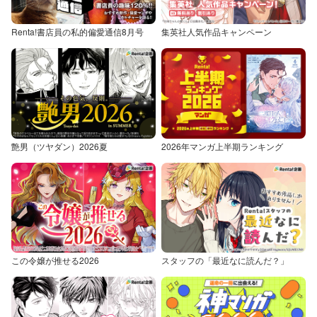
Renta!書店員の私的偏愛通信8月号
集英社人気作品キャンペーン
艶男（ツヤダン）2026夏
2026年マンガ上半期ランキング
この令嬢が推せる2026
スタッフの「最近なに読んだ？」