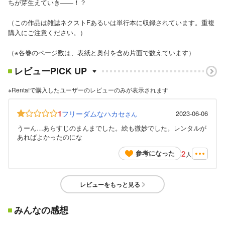
ちが芽生えていき――！？
（この作品は雑誌ネクストFあるいは単行本に収録されています。重複
購入にご注意ください。）
（※各巻のページ数は、表紙と奥付を含め片面で数えています）
レビューPICK UP
※Renta!で購入したユーザーのレビューのみが表示されます
1
フリーダムなハカセ
2023-06-06
さん
うーん…あらすじのまんまでした。絵も微妙でした。レンタルが
あればよかったのにな
2
参考になった
人
レビューをもっと見る
みんなの感想