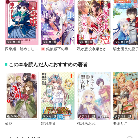
マンガ｜巻
マンガ｜巻
マンガ｜巻
マンガ｜話
四季姫、始めました～召喚された世界で春を司るお仕事します～
銀狼殿下の専属薬師～冷酷な狼王子は私にしか懐かない～
私が悪役令嬢とか、おハーブですわ！ 溺愛ルートつかんでみせましょう！ ネクストFアンソロジー
この本を読んだ人におすすめの著者
絵ノベル
マンガ｜話
タテコミ｜話
タテコミ｜話
菊花
霜月星良
桃月あおね
要まりこ