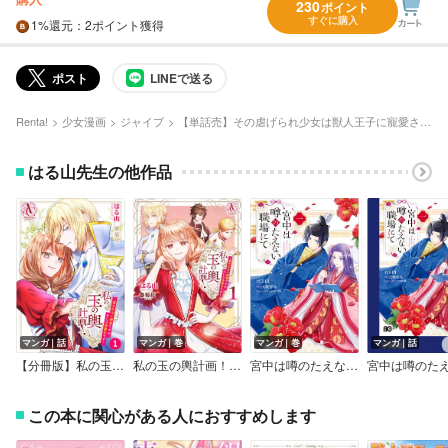
230
ポイント
すぐに購入
1%
還元
：2ポイント獲得
ポスト
LINEで送る
Renta!
少女漫画
ジャイブ
【単話売】その虐げられ少女は獣人王子に寵愛される
はる山先生の他作品
マンガ｜話
マンガ｜巻
マンガ｜巻
マンガ｜話
【分冊版】私の玉の輿計画！ ～望まれない側室ですが、むしろ好都合です～（アリアンローズコミックス）
私の玉の輿計画！ ～望まれない側室ですが、むしろ好都合です～（アリアンローズコミックス）
宮中は噂のたえない職場にて
この本に関心がある人におすすめします