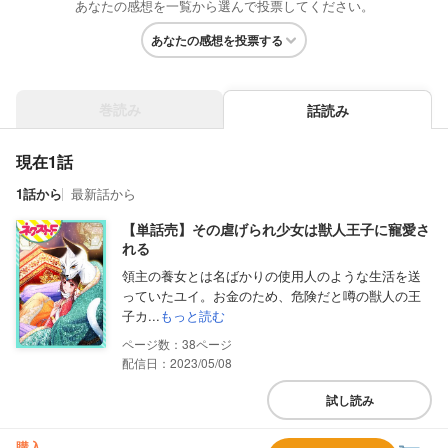
あなたの感想を一覧から選んで投票してください。
あなたの感想を投票する
巻読み
話読み
現在1話
1話から
最新話から
【単話売】その虐げられ少女は獣人王子に寵愛さ
れる
領主の養女とは名ばかりの使用人のような生活を送
っていたユイ。お金のため、危険だと噂の獣人の王
子カ...
もっと読む
38
配信日：2023/05/08
試し読み
購入