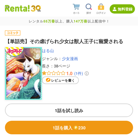
無料登録
レンタル
55万冊
以上、購入
147万冊
以上配信中！
【単話売】その虐げられ少女は獣人王子に寵愛される
はる山
ジャンル：
少女漫画
長さ：
38ページ
1.0
(1件)
レビューを書く
1話を試し読み
1話を購入
230