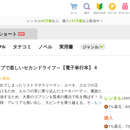
レンタル
55万冊
以上、購入
147万冊
以上配信中！
ショート
NEW
タテコミ
ノベル
実用書
ジャンル
ブで楽しいセカンドライフ～【電子単行本】 4
ンタル
れてしまったリストラサラリーマン・ユーキ。エルフの王
けるため、エルフの里に乗り込んだユーキパーティ。魔族た
放するため、大量のゴブリンを賢者の魔法で吹き飛ばす！ 人
レンタル
(48
様・アレリアも救い出し、大ピンチを乗り越える。そ...
もっ
1%
還元
：6
購入
1%
還元
：7