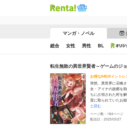
マンガ・ノベル
総合
女性
男性
BL
転生無敗の異世界賢者～ゲームのジョ
お得な640ポイントレ
突然、異世界に召喚さ
女・アイナの故郷を助
ちに占領された村を解
質に取られていたお姫
と読む
184
配信日：2025/03/27