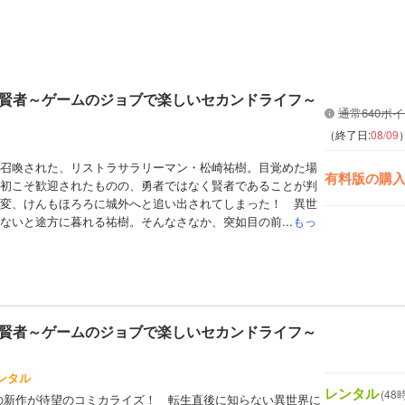
賢者～ゲームのジョブで楽しいセカンドライフ～
通常640ポ
（終了日:
08/09
召喚された、リストラサラリーマン・松崎祐樹。目覚めた場
有料版の購
初こそ歓迎されたものの、勇者ではなく賢者であることが判
変、けんもほろろに城外へと追い出されてしまった！ 異世
ないと途方に暮れる祐樹。そんなさなか、突如目の前...
もっ
賢者～ゲームのジョブで楽しいセカンドライフ～
ンタル
レンタル
(48
の新作が待望のコミカライズ！ 転生直後に知らない異世界に