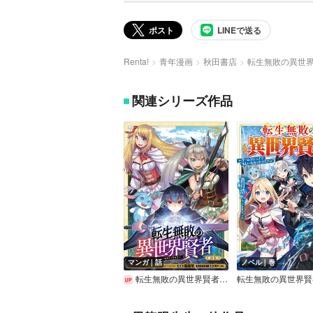
ポスト
LINEで送る
Renta!
青年漫画
秋田書店
転生無敗の異世
関連シリーズ作品
マンガ｜話
ノベル｜巻
転生無敗の異世界賢者～ゲームのジョブで楽しいセカンドライフ～（話売り）