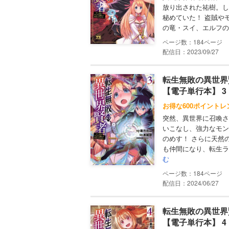
放り出された祐樹。し
秘めていた！ 盗賊や
の竜・スイ、エルフの
184
配信日：2023/09/27
転生無敗の異世界
【電子単行本】 3
お得な600ポイントレ
突然、異世界に召喚さ
いこなし、強力なモン
のめす！ さらに天然
も仲間になり、転生ラ
む
184
配信日：2024/06/27
転生無敗の異世界
【電子単行本】 4