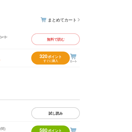
まとめてカート
イント
無料で読む
）
320
ポイント
入
すぐに購入
試し読み
時間)
580
ポイント