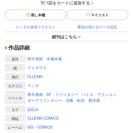
1話をカートに追加する
推し本棚
マイリスト
レンタル追加リクエスト
配信お知らせメール設定
続刊はこちら
作品詳細
田中克樹
水城水城
原作
ウミガラス
画
CLLENN
発行
マンガ
カテゴリ
青年漫画
SF・ファンタジー
バトル・アクション
ジャンル
ダークファンタジー
召喚・転生
西洋風
話読み
タグ
CLLENN COMICS
雑誌
GG－COMICS
レーベル