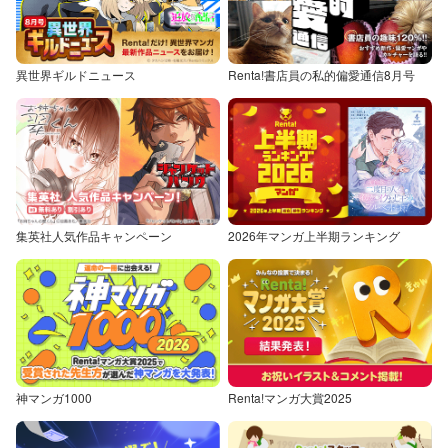
異世界ギルドニュース
Renta!書店員の私的偏愛通信8月号
集英社人気作品キャンペーン
2026年マンガ上半期ランキング
神マンガ1000
Renta!マンガ大賞2025