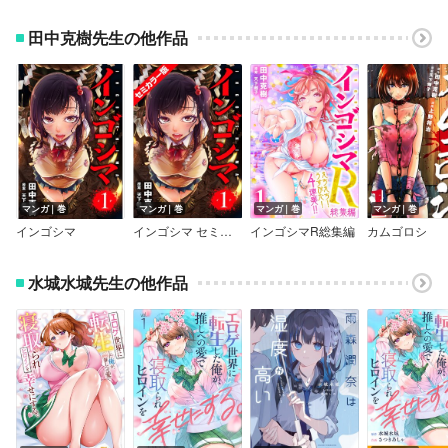
田中克樹先生の他作品
マンガ｜巻
マンガ｜巻
マンガ｜巻
マンガ｜巻
インゴシマ
インゴシマ セミカラー版
インゴシマR総集編
カムゴロシ
水城水城先生の他作品