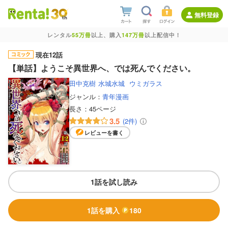
無料登録
レンタル
55万冊
以上、購入
147万冊
以上配信中！
現在12話
【単話】ようこそ異世界へ、では死んでください。
田中克樹
水城水城
ウミガラス
ジャンル：
青年漫画
長さ：
45ページ
3.5
(2件)
レビューを書く
1話を試し読み
1話を購入
180