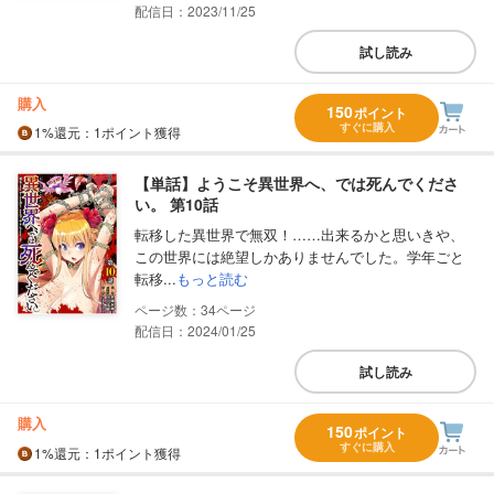
配信日：2023/11/25
試し読み
購入
150
ポイント
すぐに購入
1%
還元
：1ポイント獲得
【単話】ようこそ異世界へ、では死んでくださ
い。 第10話
転移した異世界で無双！……出来るかと思いきや、
この世界には絶望しかありませんでした。学年ごと
転移...
もっと読む
34
配信日：2024/01/25
試し読み
購入
150
ポイント
すぐに購入
1%
還元
：1ポイント獲得