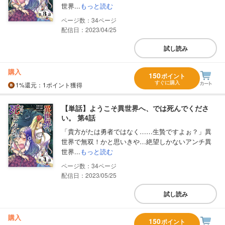
世界...
もっと読む
34
配信日：2023/04/25
試し読み
購入
150
ポイント
すぐに購入
1%
還元
：1ポイント獲得
【単話】ようこそ異世界へ、では死んでくださ
い。 第4話
「貴方がたは勇者ではなく……生贄ですよぉ？」異
世界で無双！かと思いきや…絶望しかないアンチ異
世界...
もっと読む
34
配信日：2023/05/25
試し読み
購入
150
ポイント