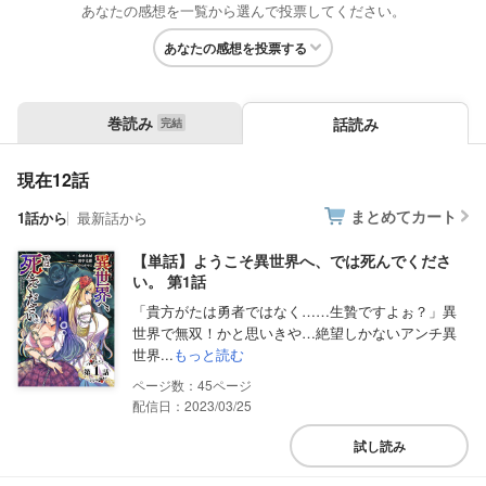
あなたの感想を一覧から選んで投票してください。
あなたの感想を投票する
巻読み
話読み
現在12話
まとめてカート
1話から
最新話から
【単話】ようこそ異世界へ、では死んでくださ
い。 第1話
「貴方がたは勇者ではなく……生贄ですよぉ？」異
世界で無双！かと思いきや…絶望しかないアンチ異
世界...
もっと読む
45
配信日：2023/03/25
試し読み