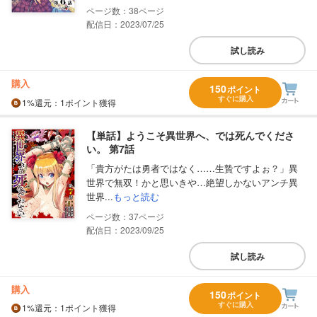
38
配信日：2023/07/25
試し読み
購入
150
ポイント
すぐに購入
1%
還元
：1ポイント獲得
【単話】ようこそ異世界へ、では死んでくださ
い。 第7話
「貴方がたは勇者ではなく……生贄ですよぉ？」異
世界で無双！かと思いきや…絶望しかないアンチ異
世界...
もっと読む
37
配信日：2023/09/25
試し読み
購入
150
ポイント
すぐに購入
1%
還元
：1ポイント獲得