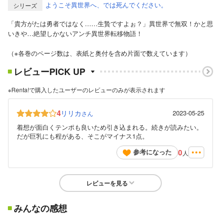
ようこそ異世界へ、では死んでください。
シリーズ
「貴方がたは勇者ではなく……生贄ですよぉ？」異世界で無双！かと思
いきや…絶望しかないアンチ異世界転移物語！
（※各巻のページ数は、表紙と奥付を含め片面で数えています）
レビューPICK UP
※Renta!で購入したユーザーのレビューのみが表示されます
4
リリカ
2023-05-25
さん
着想が面白くテンポも良いため引き込まれる。続きが読みたい。
だが巨乳にも程がある、そこがマイナス1点。
0
参考になった
人
レビューを見る
みんなの感想