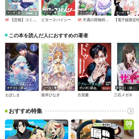
マンガ｜話
マンガ｜巻
マンガ｜話
マンガ｜巻
【悲報】コミュ力0オタク少女、ドラゴンをワンパンで沈めて有名配信者を助けたら不本意バズが止まらない【分冊版】
ビタースパイシー
不遇の荷物持ち、最強賢者に至る
この本を読んだ人におすすめの著者
タテコミ｜話
ノベル｜巻
マンガ｜話
タテコミ｜話
えぽしま
坂井ひなぎ
古賀慶
三石メガネ
おすすめ特集