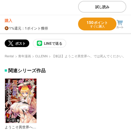
試し読み
購入
150
ポイント
すぐに購入
1%
還元
：1ポイント獲得
ポスト
LINEで送る
Renta!
青年漫画
CLLENN
【単話】ようこそ異世界へ、では死んでください。
関連シリーズ作品
マンガ｜巻
ようこそ異世界へ、では死んでください。