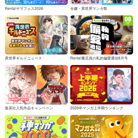
Renta!サマフェス2026
令嬢・異世界マンガ祭
異世界ギルドニュース
Renta!書店員の私的偏愛通信8月号
集英社人気作品キャンペーン
2026年マンガ上半期ランキング