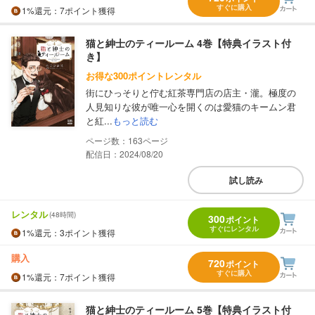
すぐに購入
1%
還元
：7ポイント獲得
猫と紳士のティールーム 4巻【特典イラスト付
き】
お得な300ポイントレンタル
街にひっそりと佇む紅茶専門店の店主・瀧。極度の
人見知りな彼が唯一心を開くのは愛猫のキームン君
と紅...
もっと読む
163
配信日：2024/08/20
試し読み
レンタル
(48時間)
300
ポイント
すぐにレンタル
1%
還元
：3ポイント獲得
購入
720
ポイント
すぐに購入
1%
還元
：7ポイント獲得
猫と紳士のティールーム 5巻【特典イラスト付