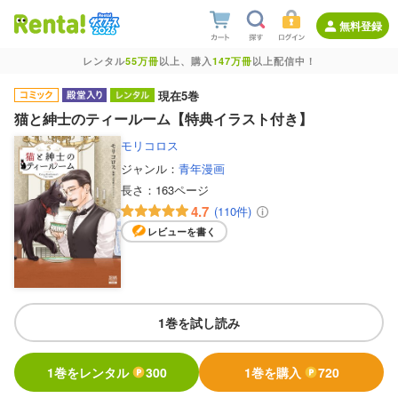
無料登録
レンタル
55万冊
以上、購入
147万冊
以上配信中！
現在5巻
猫と紳士のティールーム【特典イラスト付き】
モリコロス
ジャンル：
青年漫画
長さ：
163ページ
4.7
(110件)
レビューを書く
1巻を試し読み
1巻をレンタル
300
1巻を購入
720