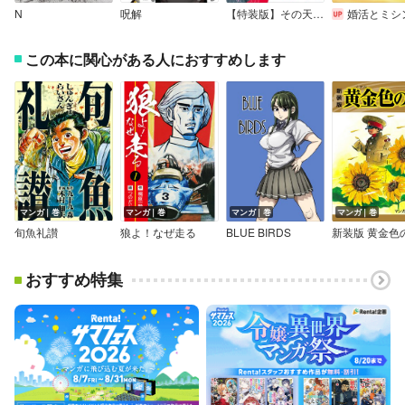
N
呪解
【特装版】その天才様は偽装彼女に執着する
婚活とミシン もう一度恋がしたいけどめんどくさい気もする
この本に関心がある人におすすめします
マンガ｜巻
マンガ｜巻
マンガ｜巻
マンガ｜巻
旬魚礼讃
狼よ！なぜ走る
BLUE BIRDS
新装版 黄金色
おすすめ特集