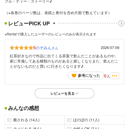
フル・ティー・ストーリー♪
（※各巻のページ数は、表紙と奥付を含め片面で数えています）
レビューPICK UP
※Renta!で購入したユーザーのレビューのみが表示されます
5
のぞみん
2026-07-09
さん
紅茶好きなので作品に出てくる茶葉で飲んだことがあるものや、
家に常備してある種類のものがあると嬉しくなりまた、飲んだこ
とがないものだと買いに行きたくなります♪
0
参考になった
人
レビューを見る
みんなの感想
癒される (14人)
ほのぼの (11人)
タメになる (8人)
女性もOK (7人)