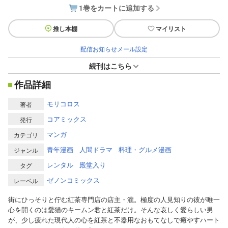
1巻をカートに追加する
推し本棚
マイリスト
配信お知らせメール設定
続刊はこちら
作品詳細
モリコロス
著者
コアミックス
発行
マンガ
カテゴリ
青年漫画
人間ドラマ
料理・グルメ漫画
ジャンル
レンタル
殿堂入り
タグ
ゼノンコミックス
レーベル
街にひっそりと佇む紅茶専門店の店主・瀧。極度の人見知りの彼が唯一
心を開くのは愛猫のキームン君と紅茶だけ。そんな哀しく愛らしい男
が、少し疲れた現代人の心を紅茶と不器用なおもてなしで癒やすハート