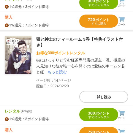
300
ポイント
すぐにレンタル
1%
還元
：3ポイント獲得
購入
720
ポイント
すぐに購入
1%
還元
：7ポイント獲得
猫と紳士のティールーム 3巻【特典イラスト付
き】
お得な300ポイントレンタル
街にひっそりと佇む紅茶専門店の店主・瀧。極度の
人見知りな彼が唯一心を開くのは愛猫のキームン君
と紅...
もっと読む
147
配信日：2024/02/20
試し読み
レンタル
(48時間)
300
ポイント
すぐにレンタル
1%
還元
：3ポイント獲得
購入
720
ポイント