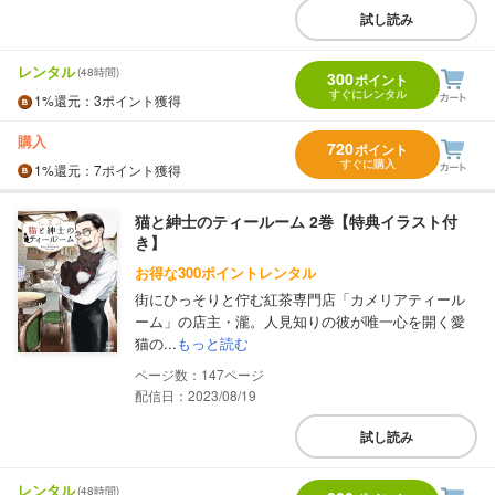
試し読み
レンタル
(48時間)
300
ポイント
すぐにレンタル
1%
還元
：3ポイント獲得
購入
720
ポイント
すぐに購入
1%
還元
：7ポイント獲得
猫と紳士のティールーム 2巻【特典イラスト付
き】
お得な300ポイントレンタル
街にひっそりと佇む紅茶専門店「カメリアティール
ーム」の店主・瀧。人見知りの彼が唯一心を開く愛
猫の...
もっと読む
147
配信日：2023/08/19
試し読み
レンタル
(48時間)