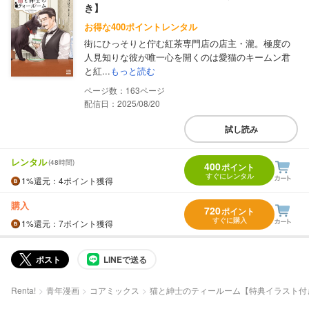
き】
お得な400ポイントレンタル
街にひっそりと佇む紅茶専門店の店主・瀧。極度の
人見知りな彼が唯一心を開くのは愛猫のキームン君
と紅...
もっと読む
163
配信日：2025/08/20
試し読み
レンタル
(48時間)
400
ポイント
すぐにレンタル
1%
還元
：4ポイント獲得
購入
720
ポイント
すぐに購入
1%
還元
：7ポイント獲得
ポスト
LINEで送る
Renta!
青年漫画
コアミックス
猫と紳士のティールーム【特典イラスト付