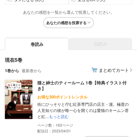
あなたの感想を一覧から選んで投票してください。
あなたの感想を投票する
話読み
巻読み
現在5巻
まとめてカート
1巻から
最新巻から
猫と紳士のティールーム 1巻【特典イラスト付
き】
お得な300ポイントレンタル
街にひっそりと佇む紅茶専門店の店主・瀧。極度の
人見知りの彼が唯一心を開くのは愛猫のキームン君
と紅...
もっと読む
163
配信日：2023/04/01