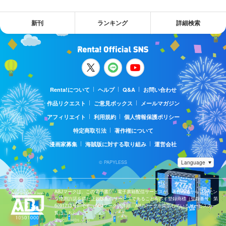
新刊
ランキング
詳細検索
Renta!について
ヘルプ
Q&A
お問い合わせ
作品リクエスト
ご意見ボックス
メールマガジン
アフィリエイト
利用規約
個人情報保護ポリシー
特定商取引法
著作権について
漫画家募集
海賊版に対する取り組み
運営会社
© PAPYLESS
ABJマークは、この電子書店・電子書籍配信サービスが、著作権者からコンテン
ツ使用許諾を得た正規版配信サービスであることを示す登録商標（登録番号 第
6091713号）です。ABJマークの詳細、ABJマークを掲示しているサービスの一
覧はこちら。
https://aebs.or.jp