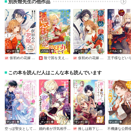
別所燈先生の他作品
マンガ｜巻
ノベル｜巻
マンガ｜話
ノベル｜巻
仮初めの花嫁 一条家に嫁いだ私の偽り婚姻譚【おまけ描き下ろし付き】
陰で国を支えていたのは私ですが、王家の皆さんお忘れですか？～追放された隠れ才女の辺境スローライフ計画～
仮初めの花嫁 一条家に嫁いだ私の偽り婚姻譚［ばら売り］
この本を読んだ人はこんな本も読んでいます
マンガ｜巻
マンガ｜巻
マンガ｜話
マンガ｜巻
空っぽ聖女として捨てられたはずが、嫁ぎ先の皇帝陛下に溺愛されています【Renta！限定版】
婚約者が浮気相手と駆け落ちしました。王子殿下に溺愛されて幸せなので、今さら戻りたいと言われても困ります。
推しは殿下じゃございません…！！～悪役令嬢、甘攻め溺愛ルートに突入しました！？～