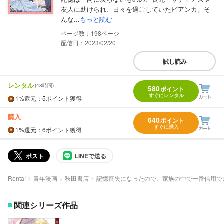
友人に助けられ、日々を過ごしていたビアンカ。そ
んな...
もっと読む
198
配信日：2023/02/20
試し読み
レンタル
(48時間)
580
ポイント
すぐにレンタル
1%
還元
：5ポイント獲得
購入
640
ポイント
すぐに購入
1%
還元
：6ポイント獲得
ポスト
LINEで送る
Renta!
青年漫画
秋田書店
記憶喪失になったので、家族の中で一番信用で
関連シリーズ作品