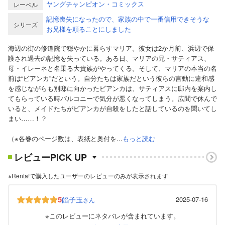
ヤングチャンピオン・コミックス
レーベル
記憶喪失になったので、家族の中で一番信用できそうな
シリーズ
お兄様を頼ることにしました
海辺の街の修道院で穏やかに暮らすマリア。彼女は2か月前、浜辺で保
護され過去の記憶を失っている。ある日、マリアの兄・サティアス、
母・イレーネと名乗る大貴族がやってくる。そして、マリアの本当の名
前は“ビアンカ”だという。自分たちは家族だという彼らの言動に違和感
を感じながらも別邸に向かったビアンカは、サティアスに邸内を案内し
てもらっている時バルコニーで気分が悪くなってしまう。広間で休んで
いると、メイドたちがビアンカが自殺をしたと話しているのを聞いてし
まい……！？
（※各巻のページ数は、表紙と奥付を...
もっと読む
レビューPICK UP
※Renta!で購入したユーザーのレビューのみが表示されます
5
餡子玉
2025-07-16
さん
※このレビューにネタバレが含まれています。