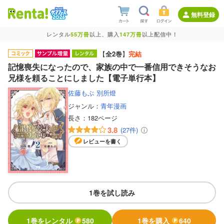
無料登録
レンタル
55万冊
以上、購入
147万冊
以上配信中！
【
全2巻
】
完結
記憶喪失になったので、家族の中で一番信用できそうなお
兄様を頼ることにしました【電子単行本】
佐藤もぶ
別所燈
ジャンル：
青年漫画
長さ：
182ページ
3.8
(27件)
レビューを書く
1巻を試し読み
1巻をレンタル
580
1巻を購入
640