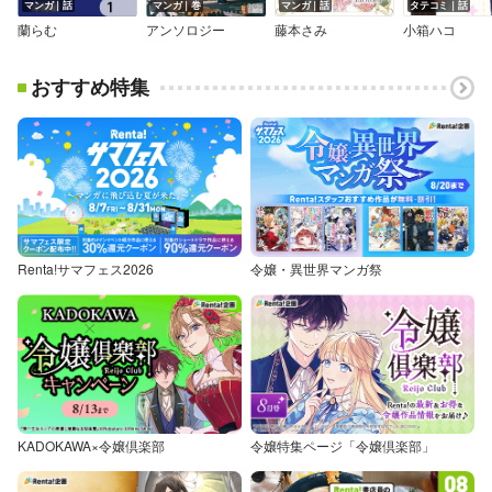
マンガ｜話
マンガ｜巻
マンガ｜話
タテコミ｜話
蘭らむ
アンソロジー
藤本さみ
小箱ハコ
おすすめ特集
Renta!サマフェス2026
令嬢・異世界マンガ祭
KADOKAWA×令嬢倶楽部
令嬢特集ページ「令嬢倶楽部」