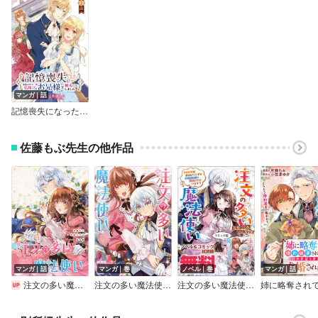
マンガ｜話
記憶喪失になったので、家族の中で一番信用できそうなお兄様を頼ることにしました（話売り）
佐藤もぶ先生の他作品
マンガ｜話
マンガ｜巻
ノベル｜巻
マンガ｜話
注文の多い魔法使い 契約花嫁はおねだり上手な最強魔術師に溺愛されています！？ 【連載版】
注文の多い魔法使い 契約花嫁はおねだり上手な最強魔術師に溺愛されています！？【電子限定描き下ろし付き】
注文の多い魔法使い 契約花嫁はおねだり上手な最強魔術師に溺愛されています！？ ノベル＆コミック試読版