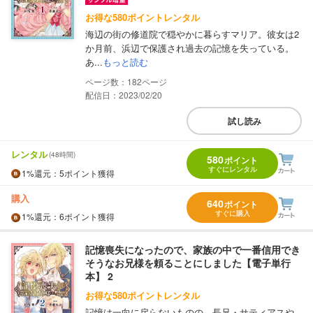
お得な580ポイントレンタル
海辺の街の修道院で穏やかに暮らすマリア。彼女は2
か月前、浜辺で保護され過去の記憶を失っている。
あ...
もっと読む
182
配信日：2023/02/20
試し読み
レンタル
(48時間)
580
ポイント
すぐにレンタル
1%
還元
：5ポイント獲得
購入
640
ポイント
すぐに購入
1%
還元
：6ポイント獲得
記憶喪失になったので、家族の中で一番信用でき
そうなお兄様を頼ることにしました【電子単行
本】 2
お得な580ポイントレンタル
記憶は一向に戻らないものの、長兄・サティアスや