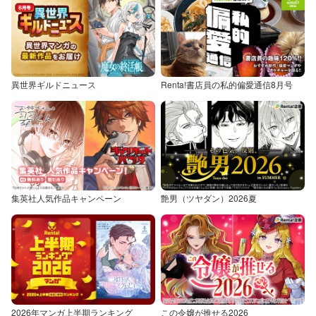
異世界ギルドニュース
Renta!書店員の私的偏愛通信8月号
集英社人気作品キャンペーン
艶男（ツヤダン）2026夏
2026年マンガ上半期ランキング
この令嬢が推せる2026