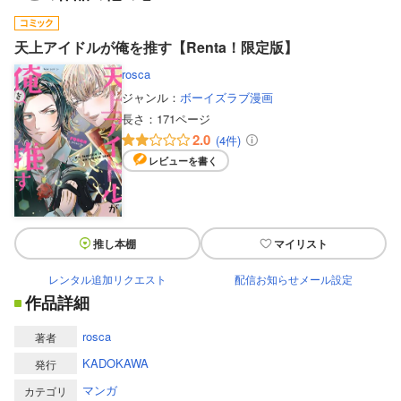
天上アイドルが俺を推す【Renta！限定版】
rosca
ジャンル：
ボーイズラブ漫画
長さ：
171ページ
2.0
(4件)
レビューを書く
推し本棚
マイリスト
レンタル追加リクエスト
配信お知らせメール設定
作品詳細
rosca
著者
KADOKAWA
発行
マンガ
カテゴリ