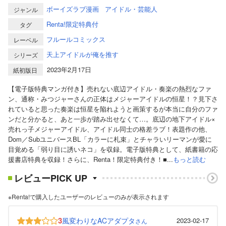
ボーイズラブ漫画
アイドル・芸能人
ジャンル
Renta!限定特典付
タグ
フルールコミックス
レーベル
天上アイドルが俺を推す
シリーズ
2023年2月17日
紙初版日
【電子版特典マンガ付き】売れない底辺アイドル・奏楽の熱烈なファ
ン、通称・みつジャーさんの正体はメジャーアイドルの恒星！？見下さ
れていると思った奏楽は恒星を陥れようと画策するが本当に自分のファ
ンだと分かると、あと一歩が踏み出せなくて…。底辺の地下アイドル×
売れっ子メジャーアイドル、アイドル同士の格差ラブ！表題作の他、
Dom／SubユニバースBL「カラーに札束」とチャラいリーマンが愛に
目覚める「弱り目に誘いネコ」を収録。電子版特典として、紙書籍の応
援書店特典を収録！さらに、Renta！限定特典付き！■...
もっと読む
レビューPICK UP
※Renta!で購入したユーザーのレビューのみが表示されます
3
風変わりなACアダプタ
2023-02-17
さん