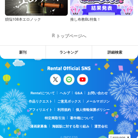
煩悩108本エロノック
推し布教BL特集！
トップページへ
新刊
ランキング
詳細検索
Renta!について
ヘルプ
Q&A
お問い合わせ
作品リクエスト
ご意見ボックス
メールマガジン
アフィリエイト
利用規約
個人情報保護ポリシー
特定商取引法
著作権について
漫画家募集
海賊版に対する取り組み
運営会社
© PAPYLESS