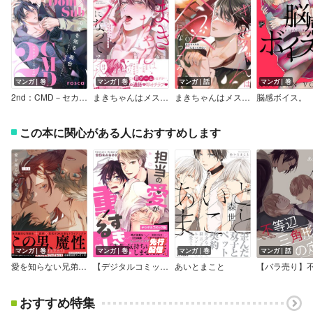
マンガ｜巻
マンガ｜巻
マンガ｜話
マンガ｜巻
2nd：CMD－セカンドコマンド－
まきちゃんはメスになってみたい【電子限定描き下ろし漫画付き】【コミックス版】
まきちゃんはメスになってみたい【分冊版】
脳感ボイス。
この本に関心がある人におすすめします
マンガ｜巻
マンガ｜巻
マンガ｜巻
マンガ｜話
愛を知らない兄弟は【電子限定漫画付きRenta！特別版】
【デジタルコミック版】担当の愛が重すぎる！
あいとまこと
おすすめ特集