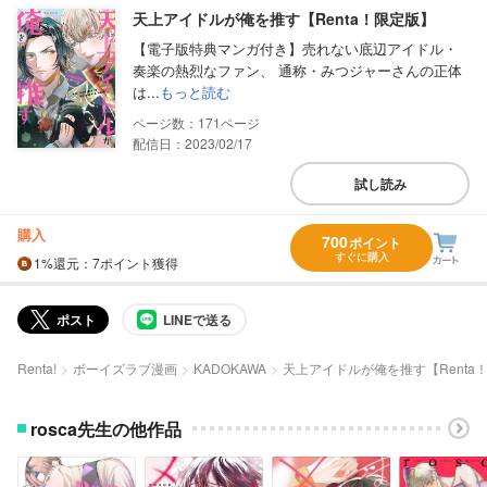
天上アイドルが俺を推す【Renta！限定版】
【電子版特典マンガ付き】売れない底辺アイドル・
奏楽の熱烈なファン、 通称・みつジャーさんの正体
は...
もっと読む
171
配信日：2023/02/17
試し読み
購入
700
ポイント
すぐに購入
1%
還元
：7ポイント獲得
ポスト
LINEで送る
Renta!
ボーイズラブ漫画
KADOKAWA
天上アイドルが俺を推す【Renta
rosca先生の他作品