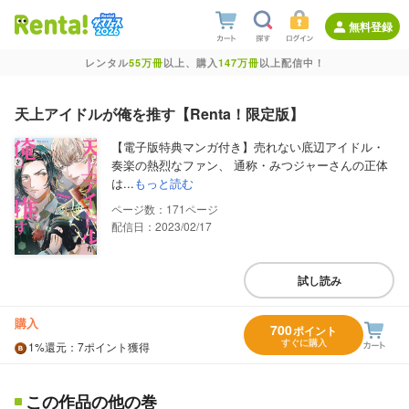
無料登録
レンタル
55万冊
以上、購入
147万冊
以上配信中！
天上アイドルが俺を推す【Renta！限定版】
【電子版特典マンガ付き】売れない底辺アイドル・
奏楽の熱烈なファン、 通称・みつジャーさんの正体
は...
もっと読む
171
配信日：2023/02/17
試し読み
購入
700
ポイント
すぐに購入
1%
還元
：7ポイント獲得
この作品の他の巻