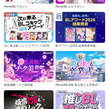
Renta!BLマガジン
Renta!BLエロマガジン
次に来るBLコミックアワード2026
BLアワード2026 結果発表特集！
桜色満開！チク美特集
Renta!BL高校 前も後ろも卒業式～童貞・処女からの卒業アルバム～