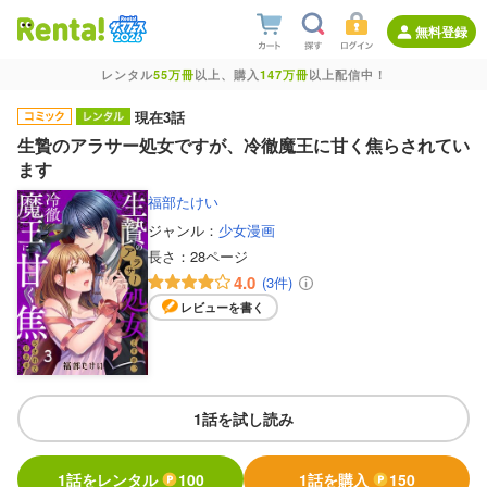
無料登録
レンタル
55万冊
以上、購入
147万冊
以上配信中！
現在3話
生贄のアラサー処女ですが、冷徹魔王に甘く焦らされてい
ます
福部たけい
ジャンル：
少女漫画
長さ：
28ページ
4.0
(3件)
レビューを書く
1話を試し読み
1話をレンタル
100
1話を購入
150