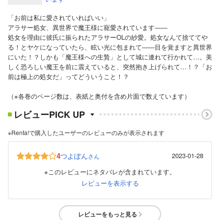
「お前は私に愛されていればいい」
アラサー処女、異世界で魔王様に寵愛されています――
処女を理由に彼氏に振られたアラサーOLの紗愛。処女なんて捨ててや
る！とヤケになっていたら、眩い光に包まれて――目を覚ますと異世界
にいた！？しかも「魔王様への生贄」として城に連れて行かれて…。美
しく恐ろしい魔王を前に震えていると、突然抱き上げられて…！？「お
前は極上の処女だ」ってどういうこと！？
（※各巻のページ数は、表紙と奥付を含め片面で数えています）
レビューPICK UP
※Renta!で購入したユーザーのレビューのみが表示されます
4
つよぽん
2023-01-28
さん
※このレビューにネタバレが含まれています。
レビューを表示する
レビューをもっと見る