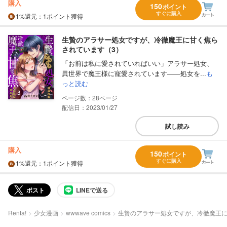
購入
150
ポイント
すぐに購入
1%
還元
：1ポイント獲得
生贄のアラサー処女ですが、冷徹魔王に甘く焦ら
されています（3）
「お前は私に愛されていればいい」アラサー処女、
異世界で魔王様に寵愛されています――処女を...
も
っと読む
28
配信日：2023/01/27
試し読み
購入
150
ポイント
すぐに購入
1%
還元
：1ポイント獲得
ポスト
LINEで送る
Renta!
少女漫画
wwwave comics
生贄のアラサー処女ですが、冷徹魔王