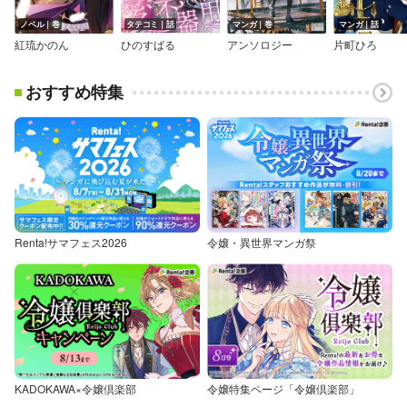
ノベル｜巻
タテコミ｜話
マンガ｜巻
マンガ｜話
紅琉かのん
ひのすばる
アンソロジー
片町ひろ
おすすめ特集
Renta!サマフェス2026
令嬢・異世界マンガ祭
KADOKAWA×令嬢倶楽部
令嬢特集ページ「令嬢倶楽部」