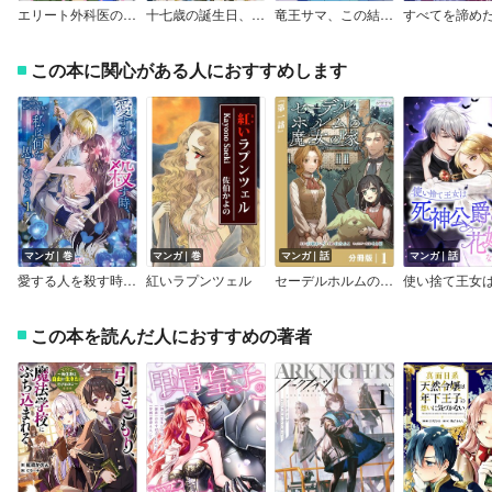
エリート外科医の一途な求愛
十七歳の誕生日、わたしは異世界に召喚された
竜王サマ、この結婚はなかったことにしてください！
この本に関心がある人におすすめします
マンガ｜巻
マンガ｜巻
マンガ｜話
マンガ｜話
愛する人を殺す時、私は何を思うだろう【描き下ろしおまけ漫画付き】
紅いラプンツェル
セーデルホルムの魔女の家【分冊版】
この本を読んだ人におすすめの著者