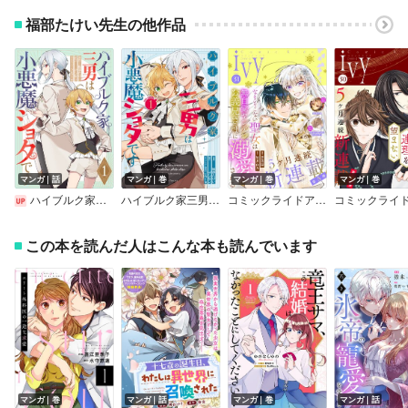
福部たけい先生の他作品
マンガ｜話
マンガ｜巻
マンガ｜巻
マンガ｜巻
ハイブルク家三男は小悪魔ショタです 【単話版】
ハイブルク家三男は小悪魔ショタです THE COMIC【電子限定おまけ付き】
コミックライドアイビー vol.31
この本を読んだ人はこんな本も読んでいます
マンガ｜巻
マンガ｜話
マンガ｜巻
マンガ｜話