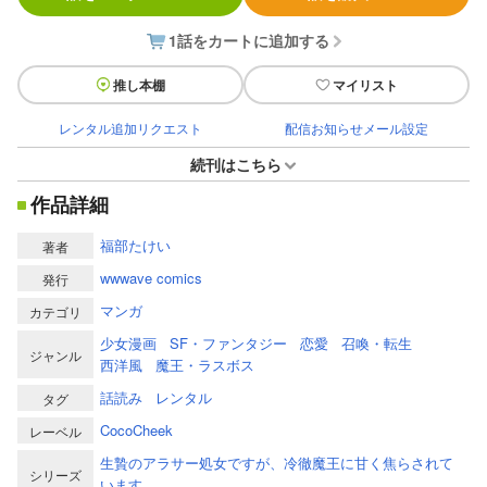
1話をカートに追加する
推し本棚
マイリスト
レンタル追加リクエスト
配信お知らせメール設定
続刊はこちら
作品詳細
福部たけい
著者
wwwave comics
発行
マンガ
カテゴリ
少女漫画
SF・ファンタジー
恋愛
召喚・転生
ジャンル
西洋風
魔王・ラスボス
話読み
レンタル
タグ
CocoCheek
レーベル
生贄のアラサー処女ですが、冷徹魔王に甘く焦らされて
シリーズ
います