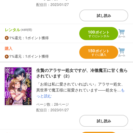
配信日：2023/01/27
試し読み
レンタル
(48時間)
100
ポイント
すぐにレンタル
1%
還元
：1ポイント獲得
購入
150
ポイント
すぐに購入
1%
還元
：1ポイント獲得
生贄のアラサー処女ですが、冷徹魔王に甘く焦ら
されています（2）
「お前は私に愛されていればいい」アラサー処女、
異世界で魔王様に寵愛されています――処女を...
も
っと読む
28
配信日：2023/01/27
試し読み